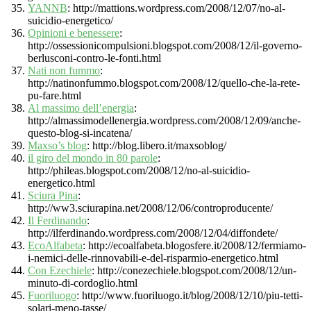
YANNB
: http://mattions.wordpress.com/2008/12/07/no-al-
suicidio-energetico/
Opinioni e benessere
:
http://ossessionicompulsioni.blogspot.com/2008/12/il-governo-
berlusconi-contro-le-fonti.html
Nati non fummo
:
http://natinonfummo.blogspot.com/2008/12/quello-che-la-rete-
pu-fare.html
Al massimo dell’energia
:
http://almassimodellenergia.wordpress.com/2008/12/09/anche-
questo-blog-si-incatena/
Maxso’s blog
: http://blog.libero.it/maxsoblog/
il giro del mondo in 80 parole
:
http://phileas.blogspot.com/2008/12/no-al-suicidio-
energetico.html
Sciura Pina
:
http://ww3.sciurapina.net/2008/12/06/controproducente/
Il Ferdinando
:
http://ilferdinando.wordpress.com/2008/12/04/diffondete/
EcoAlfabeta
: http://ecoalfabeta.blogosfere.it/2008/12/fermiamo-
i-nemici-delle-rinnovabili-e-del-risparmio-energetico.html
Con Ezechiele
: http://conezechiele.blogspot.com/2008/12/un-
minuto-di-cordoglio.html
Fuoriluogo
: http://www.fuoriluogo.it/blog/2008/12/10/piu-tetti-
solari-meno-tasse/