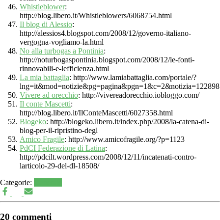
Whistleblower
:
http://blog.libero.it/Whistleblowers/6068754.html
Il blog di Alessio
:
http://alessios4.blogspot.com/2008/12/governo-italiano-
vergogna-vogliamo-la.html
No alla turbogas a Pontinia
:
http://noturbogaspontinia.blogspot.com/2008/12/le-fonti-
rinnovabili-e-lefficienza.html
La mia battaglia
: http://www.lamiabattaglia.com/portale/?
lng=it&mod=notizie&pg=pagina&pgn=1&c=2&notizia=12289
Vivere ad orecchio
: http://vivereadorecchio.iobloggo.com/
Il conte Mascetti
:
http://blog.libero.it/IlConteMascetti/6027358.html
Blogeko
: http://blogeko.libero.it/index.php/2008/la-catena-di-
blog-per-il-ripristino-degl
Amico Fragile
: http://www.amicofragile.org/?p=1123
PdCI Federazione di Latina
:
http://pdcilt.wordpress.com/2008/12/11/incatenati-contro-
larticolo-29-del-dl-18508/
Categorie:
Generale
20 commenti