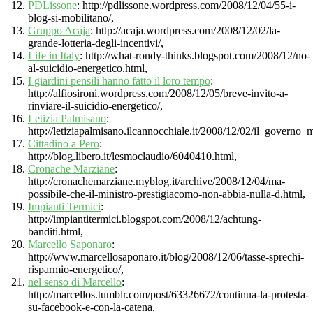
PDLissone
: http://pdlissone.wordpress.com/2008/12/04/55-i-
blog-si-mobilitano/,
Gruppo Acaja
: http://acaja.wordpress.com/2008/12/02/la-
grande-lotteria-degli-incentivi/,
Life in Italy
: http://what-rondy-thinks.blogspot.com/2008/12/no-
al-suicidio-energetico.html,
I giardini pensili hanno fatto il loro tempo
:
http://alfiosironi.wordpress.com/2008/12/05/breve-invito-a-
rinviare-il-suicidio-energetico/,
Letizia Palmisano
:
http://letiziapalmisano.ilcannocchiale.it/2008/12/02/il_governo_
Cittadino a Pero
:
http://blog.libero.it/lesmoclaudio/6040410.html,
Cronache Marziane
:
http://cronachemarziane.myblog.it/archive/2008/12/04/ma-
possibile-che-il-ministro-prestigiacomo-non-abbia-nulla-d.html,
Impianti Termici
:
http://impiantitermici.blogspot.com/2008/12/achtung-
banditi.html,
Marcello Saponaro
:
http://www.marcellosaponaro.it/blog/2008/12/06/tasse-sprechi-
risparmio-energetico/,
nel senso di Marcello
:
http://marcellos.tumblr.com/post/63326672/continua-la-protesta-
su-facebook-e-con-la-catena,