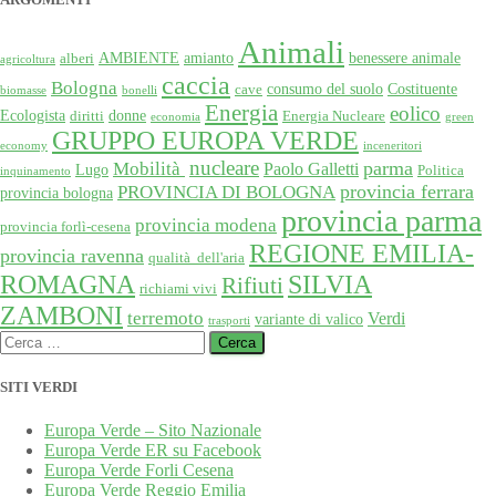
Animali
AMBIENTE
amianto
benessere animale
alberi
agricoltura
caccia
Bologna
consumo del suolo
Costituente
cave
biomasse
bonelli
Energia
eolico
Ecologista
donne
diritti
Energia Nucleare
economia
green
GRUPPO EUROPA VERDE
economy
inceneritori
nucleare
Mobilità
parma
Paolo Galletti
Lugo
Politica
inquinamento
provincia ferrara
PROVINCIA DI BOLOGNA
provincia bologna
provincia parma
provincia modena
provincia forlì-cesena
REGIONE EMILIA-
provincia ravenna
qualità dell'aria
SILVIA
ROMAGNA
Rifiuti
richiami vivi
ZAMBONI
terremoto
Verdi
variante di valico
trasporti
Ricerca
per:
SITI VERDI
Europa Verde – Sito Nazionale
Europa Verde ER su Facebook
Europa Verde Forli Cesena
Europa Verde Reggio Emilia