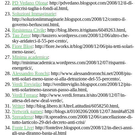
PD Vedano Olona
: http://pdvedano.blogspot.com/2008/12/il-dl-
anticrisi-taglia-i-fondi-al.html,
Soluzioni Immaginarie
:
http://soluzioniimmaginarie.blogspot.com/2008/12/contro-il-
governo-berlusconi.html,
Resistenza Civile
: http://blog.libero.it/rigitans/6049263.html,
Tau Zero
: http://tauzero.wordpress.com/2008/12/06/altro-che-
sky-aridateci-il-55-per-cento/,
Fiore Blog
: http://fiore.iworks.it/blog/2008/12/06/piu-tetti-solari-
meno-tasse/,
Minima academica
:
http://minimacademica.wordpress.com/2008/12/07/risparmi-
energetici/,
Alessandro Ronchi
: http://www.alessandroronchi.net/2008/piu-
tetti-solari-meno-tasse-si-alla-detrazione-del-55-percento/,
Verdi Treviglio
: http://verditreviglio.blogspot.com/2008/12/piu-
tetti-solarimeno-tasseun-passo-alla.html,
Verdi Ferrara
: http://www.verdi.ferrara.it/sito/2008/12/07/in-
attesa-del-new-deal-verde/,
Writer
: http://blog.libero.it/AltreLatitudini/6058250.html,
Network games
: http://blogs.it/0100206/2008/12/07.html#a8528
Spreaderss
: http://it.spreadrss.com/2008/12/06/cancellazione-di-
tutto-larticolo-29-del-decreto-anti-crisi/
Fonte Live
: http://fontelive.blogspot.com/2008/12/in-dieci-anni-
gli-usa-diranno-basta-al.html