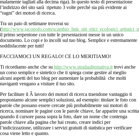
malamente tagliati alla decima riga). In questo testo di presentazione
l’indirizzo del sito sarà ripetuto 3 volte perché sia più evidente ai
“ragni” dei motori di ricerca.
Tra un paio di settimane troverai su
(
http://www.jacopofo.com/scambio_link_siti_etici_ecologici_artistici_g
il primo serpentone con tutte le presentazioni messe in un unico
documento. Lo copi e lo incolli sul tuo blog. Semplice e estremamente
soddisfacente per tutti!
FACCIAMOCI UN REGALO! CE LO MERITIAMO!
Ti ricordiamo anche che su
http://www.stradaalternativa.it
trovi anche
un corso semplice e sintetico che ti spiega come gestire al meglio
alcuni aspetti del tuo blog per aumentare la probabilità che molti
naviganti vengano a visitare il tuo sito.
Per facilitare il Â lavoro dei motori di ricerca traendone vantaggio ti
proponiamo alcune semplici soluzioni, ad esempio: titolare le foto con
parole che possano essere cercate più probabilmente sui motori di
ricerca, nominare le pagine con le parole chiave, far apparire una scritta
quando il cursore passa sopra la foto, dare un nome che contenga
parole chiave alla pagina che hai creato, creare indici per
l’indicizzazione, utilizzare i servizi gratuiti di statistica per verificare
cosa viene letto e quanto.