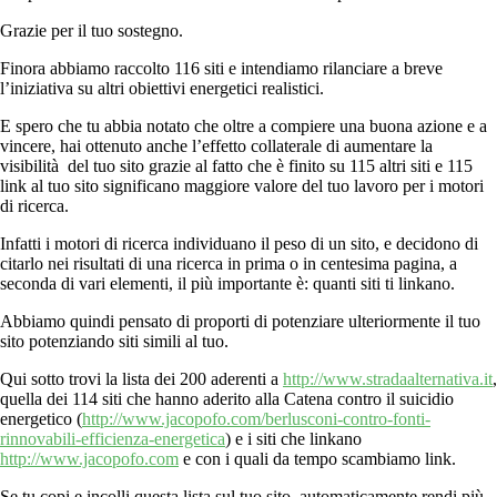
Grazie per il tuo sostegno.
Finora abbiamo raccolto 116 siti e intendiamo rilanciare a breve
l’iniziativa su altri obiettivi energetici realistici.
E spero che tu abbia notato che oltre a compiere una buona azione e a
vincere, hai ottenuto anche l’effetto collaterale di aumentare la
visibilità del tuo sito grazie al fatto che è finito su 115 altri siti e 115
link al tuo sito significano maggiore valore del tuo lavoro per i motori
di ricerca.
Infatti i motori di ricerca individuano il peso di un sito, e decidono di
citarlo nei risultati di una ricerca in prima o in centesima pagina, a
seconda di vari elementi, il più importante è: quanti siti ti linkano.
Abbiamo quindi pensato di proporti di potenziare ulteriormente il tuo
sito potenziando siti simili al tuo.
Qui sotto trovi la lista dei 200 aderenti a
http://www.stradaalternativa.it
,
quella dei 114 siti che hanno aderito alla Catena contro il suicidio
energetico (
http://www.jacopofo.com/berlusconi-contro-fonti-
rinnovabili-efficienza-energetica
) e i siti che linkano
http://www.jacopofo.com
e con i quali da tempo scambiamo link.
Se tu copi e incolli questa lista sul tuo sito, automaticamente rendi più