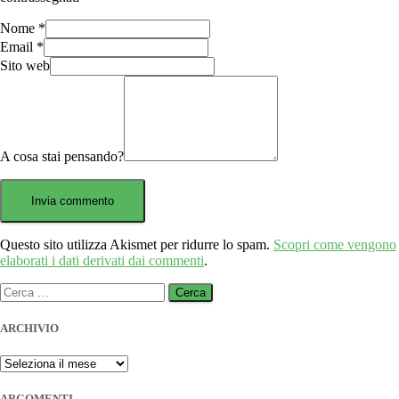
Nome
*
Email
*
Sito web
A cosa stai pensando?
Questo sito utilizza Akismet per ridurre lo spam.
Scopri come vengono
elaborati i dati derivati dai commenti
.
Ricerca
per:
ARCHIVIO
ARCHIVIO
ARGOMENTI