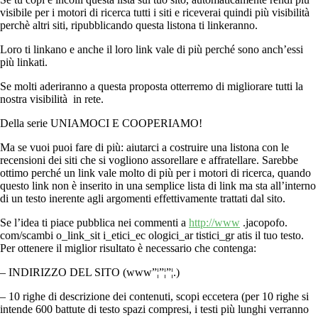
visibile per i motori di ricerca tutti i siti e riceverai quindi più visibilità
perchè altri siti, ripubblicando questa listona ti linkeranno.
Loro ti linkano e anche il loro link vale di più perché sono anch’essi
più linkati.
Se molti aderiranno a questa proposta otterremo di migliorare tutti la
nostra visibilità in rete.
Della serie UNIAMOCI E COOPERIAMO!
Ma se vuoi puoi fare di più: aiutarci a costruire una listona con le
recensioni dei siti che si vogliono assorellare e affratellare. Sarebbe
ottimo perché un link vale molto di più per i motori di ricerca, quando
questo link non è inserito in una semplice lista di link ma sta all’interno
di un testo inerente agli argomenti effettivamente trattati dal sito.
Se l’idea ti piace pubblica nei commenti a
http://www
.jacopofo.
com/scambi o_link_sit i_etici_ec ologici_ar tistici_gr atis il tuo testo.
Per ottenere il miglior risultato è necessario che contenga:
– INDIRIZZO DEL SITO (www”¦”¦”¦.)
– 10 righe di descrizione dei contenuti, scopi eccetera (per 10 righe si
intende 600 battute di testo spazi compresi, i testi più lunghi verranno