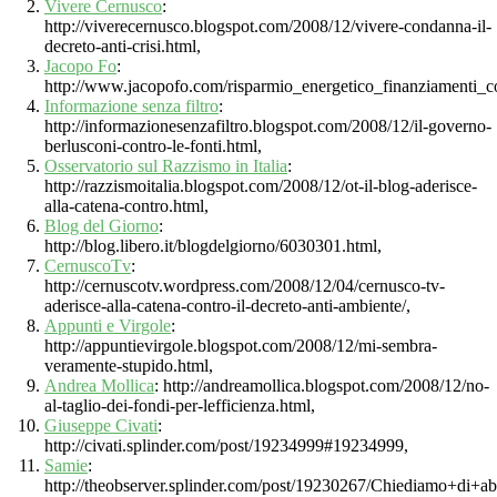
Vivere Cernusco
:
http://viverecernusco.blogspot.com/2008/12/vivere-condanna-il-
decreto-anti-crisi.html,
Jacopo Fo
:
http://www.jacopofo.com/risparmio_energetico_finanziamenti_c
Informazione senza filtro
:
http://informazionesenzafiltro.blogspot.com/2008/12/il-governo-
berlusconi-contro-le-fonti.html,
Osservatorio sul Razzismo in Italia
:
http://razzismoitalia.blogspot.com/2008/12/ot-il-blog-aderisce-
alla-catena-contro.html,
Blog del Giorno
:
http://blog.libero.it/blogdelgiorno/6030301.html,
CernuscoTv
:
http://cernuscotv.wordpress.com/2008/12/04/cernusco-tv-
aderisce-alla-catena-contro-il-decreto-anti-ambiente/,
Appunti e Virgole
:
http://appuntievirgole.blogspot.com/2008/12/mi-sembra-
veramente-stupido.html,
Andrea Mollica
: http://andreamollica.blogspot.com/2008/12/no-
al-taglio-dei-fondi-per-lefficienza.html,
Giuseppe Civati
:
http://civati.splinder.com/post/19234999#19234999,
Samie
:
http://theobserver.splinder.com/post/19230267/Chiediamo+di+ab