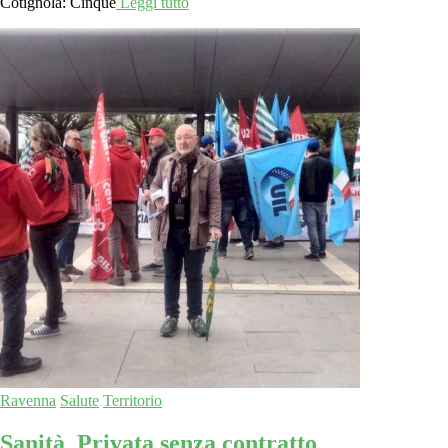
Cotignola: Cinque
Leggi tutto
Ravenna
Salute
Territorio
Sanità Privata senza contratto