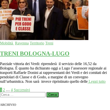
Mobilità
Ravenna
Territorio
Treni
TRENI BOLOGNA-LUGO
Parziale vittoria dei Verdi: riprenderà il servizio delle 16,52 da
Bologna. È quanto ha dichiarato oggi a Lugo l’assessore regionale ai
trasporti Raffaele Donini ai rappresentanti dei Verdi e dei comitati dei
pendolari di Classe e di Godo, a margine di un convegno
sull’urbanistica. Non sarà invece ripristinato quello delle
Leggi tutto
Paginazione
1
2
…
4
Successivi
Ricerca
degli
per:
articoli
ARCHIVIO