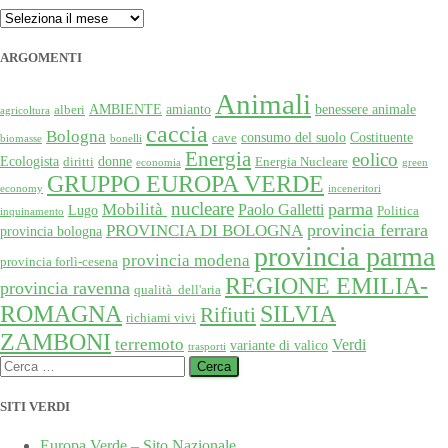
ARCHIVIO
ARGOMENTI
Animali
AMBIENTE
amianto
benessere animale
alberi
agricoltura
caccia
Bologna
consumo del suolo
Costituente
cave
biomasse
bonelli
Energia
eolico
Ecologista
donne
diritti
Energia Nucleare
economia
green
GRUPPO EUROPA VERDE
economy
inceneritori
nucleare
Mobilità
parma
Paolo Galletti
Lugo
Politica
inquinamento
provincia ferrara
PROVINCIA DI BOLOGNA
provincia bologna
provincia parma
provincia modena
provincia forlì-cesena
REGIONE EMILIA-
provincia ravenna
qualità dell'aria
SILVIA
ROMAGNA
Rifiuti
richiami vivi
ZAMBONI
terremoto
Verdi
variante di valico
trasporti
Ricerca
per:
SITI VERDI
Europa Verde – Sito Nazionale