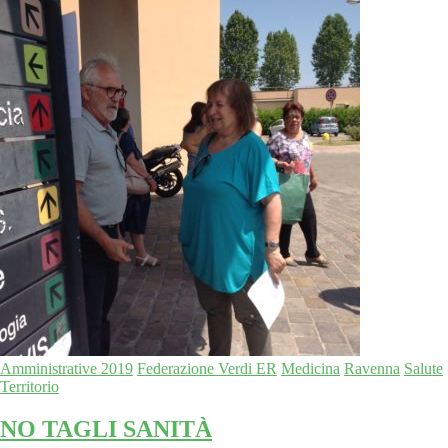
Amministrative 2019
Federazione Verdi ER
Medicina
Ravenna
Salute
Territorio
NO TAGLI SANITÀ