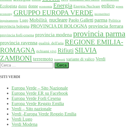
Energia
eolico
Ecologista
donne
diritti
Energia Nucleare
economia
green
GRUPPO EUROPA VERDE
economy
inceneritori
nucleare
Mobilità
parma
Paolo Galletti
Lugo
Politica
inquinamento
provincia ferrara
PROVINCIA DI BOLOGNA
provincia bologna
provincia parma
provincia modena
provincia forlì-cesena
REGIONE EMILIA-
provincia ravenna
qualità dell'aria
SILVIA
ROMAGNA
Rifiuti
richiami vivi
ZAMBONI
terremoto
Verdi
variante di valico
trasporti
Ricerca
per:
SITI VERDI
Europa Verde – Sito Nazionale
Europa Verde ER su Facebook
Europa Verde Forli Cesena
Europa Verde Reggio Emilia
Verdi – Sito nazionale
Verdi -Europa Verde Reggio Emilia
Verdi Lugo
Verdi Modena