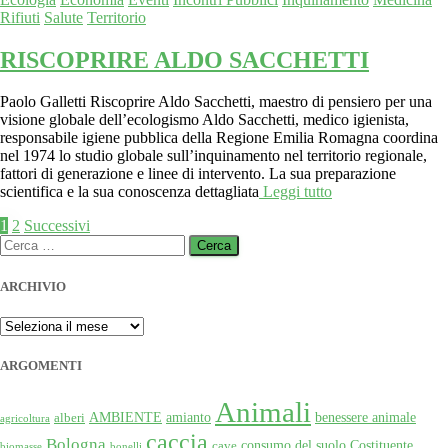
Rifiuti
Salute
Territorio
RISCOPRIRE ALDO SACCHETTI
Paolo Galletti Riscoprire Aldo Sacchetti, maestro di pensiero per una
visione globale dell’ecologismo Aldo Sacchetti, medico igienista,
responsabile igiene pubblica della Regione Emilia Romagna coordina
nel 1974 lo studio globale sull’inquinamento nel territorio regionale,
fattori di generazione e linee di intervento. La sua preparazione
scientifica e la sua conoscenza dettagliata
Leggi tutto
Paginazione
1
2
Successivi
Ricerca
degli
per:
articoli
ARCHIVIO
ARCHIVIO
ARGOMENTI
Animali
AMBIENTE
amianto
benessere animale
alberi
agricoltura
caccia
Bologna
consumo del suolo
Costituente
cave
biomasse
bonelli