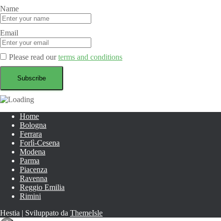
Name
Email
Please read our
terms and conditions
Home
Bologna
Ferrara
Forlì-Cesena
Modena
Parma
Piacenza
Ravenna
Reggio Emilia
Rimini
Hestia | Sviluppato da
ThemeIsle