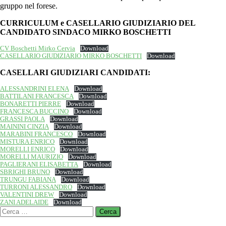
gruppo nel forese.
CURRICULUM e CASELLARIO GIUDIZIARIO DEL
CANDIDATO SINDACO MIRKO BOSCHETTI
CV Boschetti Mirko Cervia
Download
CASELLARIO GIUDIZIARIO MIRKO BOSCHETTI
Download
CASELLARI GIUDIZIARI CANDIDATI:
ALESSANDRINI ELENA
Download
BATTILANI FRANCESCA
Download
BONARETTI PIERRE
Download
FRANCESCA BUCCINO
Download
GRASSI PAOLA
Download
MAININI CINZIA
Download
MARABINI FRANCESCO
Download
MISTURA ENRICO
Download
MORELLI ENRICO
Download
MORELLI MAURIZIO
Download
PAGLIERANI ELISABETTA
Download
SBRIGHI BRUNO
Download
TRUNGU FABIANA
Download
TURRONI ALESSANDRO
Download
VALENTINI DREW
Download
ZANI ADELAIDE
Download
Ricerca
per: