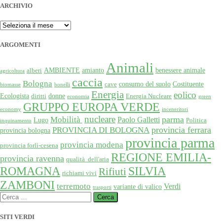
ARCHIVIO
ARCHIVIO
ARGOMENTI
Animali
AMBIENTE
amianto
benessere animale
alberi
agricoltura
caccia
Bologna
consumo del suolo
Costituente
cave
biomasse
bonelli
Energia
eolico
Ecologista
donne
diritti
Energia Nucleare
economia
green
GRUPPO EUROPA VERDE
economy
inceneritori
nucleare
Mobilità
parma
Paolo Galletti
Lugo
Politica
inquinamento
provincia ferrara
PROVINCIA DI BOLOGNA
provincia bologna
provincia parma
provincia modena
provincia forlì-cesena
REGIONE EMILIA-
provincia ravenna
qualità dell'aria
SILVIA
ROMAGNA
Rifiuti
richiami vivi
ZAMBONI
terremoto
Verdi
variante di valico
trasporti
Ricerca
per:
SITI VERDI