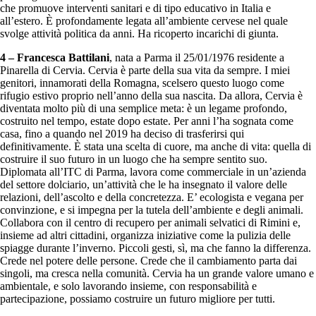
che promuove interventi sanitari e di tipo educativo in Italia e
all’estero. È profondamente legata all’ambiente cervese nel quale
svolge attività politica da anni. Ha ricoperto incarichi di giunta.
4 – Francesca Battilani
, nata a Parma il 25/01/1976 residente a
Pinarella di Cervia. Cervia è parte della sua vita da sempre. I miei
genitori, innamorati della Romagna, scelsero questo luogo come
rifugio estivo proprio nell’anno della sua nascita. Da allora, Cervia è
diventata molto più di una semplice meta: è un legame profondo,
costruito nel tempo, estate dopo estate. Per anni l’ha sognata come
casa, fino a quando nel 2019 ha deciso di trasferirsi qui
definitivamente. È stata una scelta di cuore, ma anche di vita: quella di
costruire il suo futuro in un luogo che ha sempre sentito suo.
Diplomata all’ITC di Parma, lavora come commerciale in un’azienda
del settore dolciario, un’attività che le ha insegnato il valore delle
relazioni, dell’ascolto e della concretezza. E’ ecologista e vegana per
convinzione, e si impegna per la tutela dell’ambiente e degli animali.
Collabora con il centro di recupero per animali selvatici di Rimini e,
insieme ad altri cittadini, organizza iniziative come la pulizia delle
spiagge durante l’inverno. Piccoli gesti, sì, ma che fanno la differenza.
Crede nel potere delle persone. Crede che il cambiamento parta dai
singoli, ma cresca nella comunità. Cervia ha un grande valore umano e
ambientale, e solo lavorando insieme, con responsabilità e
partecipazione, possiamo costruire un futuro migliore per tutti.