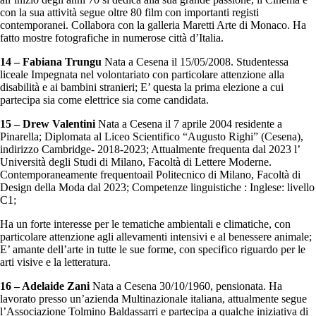
con la sua attività segue oltre 80 film con importanti registi
contemporanei. Collabora con la galleria Maretti Arte di Monaco. Ha
fatto mostre fotografiche in numerose città d’Italia.
14 – Fabiana Trungu
Nata a Cesena il 15/05/2008. Studentessa
liceale Impegnata nel volontariato con particolare attenzione alla
disabilità e ai bambini stranieri; E’ questa la prima elezione a cui
partecipa sia come elettrice sia come candidata.
15 – Drew Valentini
Nata a Cesena il 7 aprile 2004 residente a
Pinarella; Diplomata al Liceo Scientifico “Augusto Righi” (Cesena),
indirizzo Cambridge- 2018-2023; Attualmente frequenta dal 2023 l’
Università degli Studi di Milano, Facoltà di Lettere Moderne.
Contemporaneamente frequentoail Politecnico di Milano, Facoltà di
Design della Moda dal 2023; Competenze linguistiche : Inglese: livello
C1;
Ha un forte interesse per le tematiche ambientali e climatiche, con
particolare attenzione agli allevamenti intensivi e al benessere animale;
E’ amante dell’arte in tutte le sue forme, con specifico riguardo per le
arti visive e la letteratura.
16 – Adelaide Zani
Nata a Cesena 30/10/1960, pensionata. Ha
lavorato presso un’azienda Multinazionale italiana, attualmente segue
l’Associazione Tolmino Baldassarri e partecipa a qualche iniziativa di