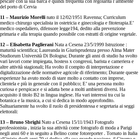
pescare con la sua barca e quindi frequenta con regolarità l’ambiente
del porto di Cervia
11 – Maurizio Morelli
nato il 12/02/1951 Ravenna; Curriculum
medico chirurgo specialista in ostetricia e ginecologia e fitoterapia.E’
medico ospedaliero, difensore legge194, dedito alla prevenzione
primaria e alla terapia quando possibile con estratti di origine vegetale.
12 – Elisabetta Paglierani
Nata a Cesena 23/5/1999 Istruzione :
maturità scientifica; Laureanda in Giurisprudenza presso Alma Mater
Studiorum Università Di Bologna; Durante gli anni di studio ha svolto
vari lavori come impiegata, hostess x congressi, barista e cameriera e
altre attività stagionali; Ha svolto il compito di interpretazione e
digitalizzazione delle normative agricole di riferimento; Durante queste
esperienze ha avuto modo di stare molto a contatto con imprese,
clientela e più in generale con il pubblico; E’ una persona molto
curiosa e perspicace e si adatta bene a molti ambienti diversi. Ha
acquisito il titolo B2 in lingua inglese. Ha vari interessi tra cui la
botanica e la musica, a cui si dedica in modo approfondito.
Saltuariamente ha svolto il ruolo di presidentessa e segretaria ai seggi
elettorali:
13 – Bruno Sbrighi
Nato a Cesena 15/11/1943 Fotografo
professionista , inizia la sua attività come fotografo di moda a Parigi
negli anni 60 e in seguito a Belino come fotoreporter . Tornato in Italia
all’inizio degli anni 70 si dedica alla sua grande passione, il Cinema e