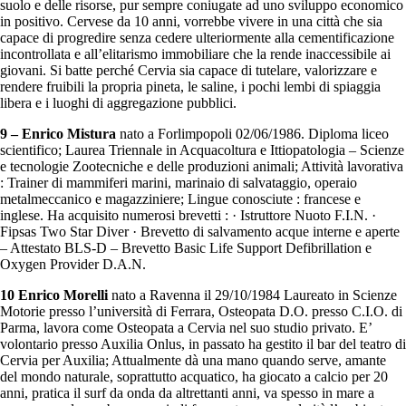
suolo e delle risorse, pur sempre coniugate ad uno sviluppo economico
in positivo. Cervese da 10 anni, vorrebbe vivere in una città che sia
capace di progredire senza cedere ulteriormente alla cementificazione
incontrollata e all’elitarismo immobiliare che la rende inaccessibile ai
giovani. Si batte perché Cervia sia capace di tutelare, valorizzare e
rendere fruibili la propria pineta, le saline, i pochi lembi di spiaggia
libera e i luoghi di aggregazione pubblici.
9 – Enrico Mistura
nato a Forlimpopoli 02/06/1986. Diploma liceo
scientifico; Laurea Triennale in Acquacoltura e Ittiopatologia – Scienze
e tecnologie Zootecniche e delle produzioni animali; Attività lavorativa
: Trainer di mammiferi marini, marinaio di salvataggio, operaio
metalmeccanico e magazziniere; Lingue conosciute : francese e
inglese. Ha acquisito numerosi brevetti : · Istruttore Nuoto F.I.N. ·
Fipsas Two Star Diver · Brevetto di salvamento acque interne e aperte
– Attestato BLS-D – Brevetto Basic Life Support Defibrillation e
Oxygen Provider D.A.N.
10 Enrico Morelli
nato a Ravenna il 29/10/1984 Laureato in Scienze
Motorie presso l’università di Ferrara, Osteopata D.O. presso C.I.O. di
Parma, lavora come Osteopata a Cervia nel suo studio privato. E’
volontario presso Auxilia Onlus, in passato ha gestito il bar del teatro di
Cervia per Auxilia; Attualmente dà una mano quando serve, amante
del mondo naturale, soprattutto acquatico, ha giocato a calcio per 20
anni, pratica il surf da onda da altrettanti anni, va spesso in mare a