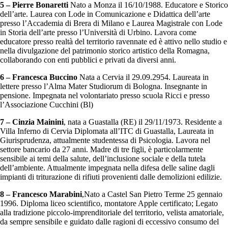
5 – Pierre Bonaretti
Nato a Monza il 16/10/1988. Educatore e Storico
dell’arte. Laurea con Lode in Comunicazione e Didattica dell’arte
presso l’Accademia di Brera di Milano e Laurea Magistrale con Lode
in Storia dell’arte presso l’Università di Urbino. Lavora come
educatore presso realtà del territorio ravennate ed è attivo nello studio e
nella divulgazione del patrimonio storico artistico della Romagna,
collaborando con enti pubblici e privati da diversi anni.
6 – Francesca Buccino
Nata a Cervia il 29.09.2954. Laureata in
lettere presso l’Alma Mater Studiorum di Bologna. Insegnante in
pensione. Impegnata nel volontariato presso scuola Ricci e presso
l’Associazione Cucchini (Bl)
7 – Cinzia Mainini
, nata a Guastalla (RE) il 29/11/1973. Residente a
Villa Inferno di Cervia Diplomata all’ITC di Guastalla, Laureata in
Giurisprudenza, attualmente studentessa di Psicologia. Lavora nel
settore bancario da 27 anni. Madre di tre figli, è particolarmente
sensibile ai temi della salute, dell’inclusione sociale e della tutela
dell’ambiente. Attualmente impegnata nella difesa delle saline dagli
impianti di triturazione di rifiuti provenienti dalle demolizioni edilizie.
8 – Francesco Marabini
,Nato a Castel San Pietro Terme 25 gennaio
1996. Diploma liceo scientifico, montatore Apple certificato; Legato
alla tradizione piccolo-imprenditoriale del territorio, velista amatoriale,
da sempre sensibile e guidato dalle ragioni di eccessivo consumo del