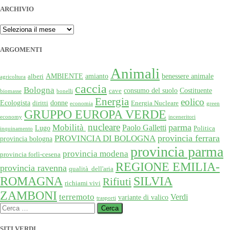
ARCHIVIO
ARCHIVIO
ARGOMENTI
Animali
AMBIENTE
amianto
benessere animale
alberi
agricoltura
caccia
Bologna
consumo del suolo
Costituente
cave
biomasse
bonelli
Energia
eolico
Ecologista
donne
diritti
Energia Nucleare
economia
green
GRUPPO EUROPA VERDE
economy
inceneritori
nucleare
Mobilità
parma
Paolo Galletti
Lugo
Politica
inquinamento
provincia ferrara
PROVINCIA DI BOLOGNA
provincia bologna
provincia parma
provincia modena
provincia forlì-cesena
REGIONE EMILIA-
provincia ravenna
qualità dell'aria
SILVIA
ROMAGNA
Rifiuti
richiami vivi
ZAMBONI
terremoto
Verdi
variante di valico
trasporti
Ricerca
per:
SITI VERDI