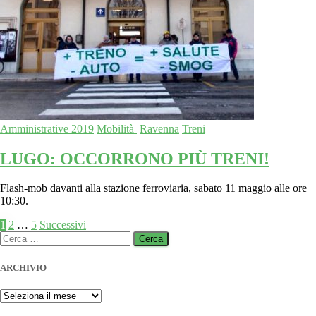
Amministrative 2019
Mobilità
Ravenna
Treni
LUGO: OCCORRONO PIÙ TRENI!
Flash-mob davanti alla stazione ferroviaria, sabato 11 maggio alle ore
10:30.
Paginazione
1
2
…
5
Successivi
Ricerca
degli
per:
articoli
ARCHIVIO
ARCHIVIO