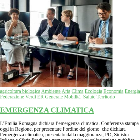
agricoltura biologica
Ambiente
Aria
Clima
Ecologia
Economia
Energia
Federazione Verdi ER
Generale
Mobilità
Salute
Territorio
EMERGENZA CLIMATICA
L’Emilia Romagna dichiara l’emergenza climatica. Conferenza stampa
oggi in Regione, per presentare l’ordine del giorno, che dichiara
l’emergenza climatica, presentato dalla maggioranza, PD, Sinistra