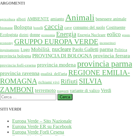
ARGOMENTI
Animali
AMBIENTE
amianto
benessere animale
alberi
agricoltura
caccia
Bologna
consumo del suolo
Costituente
cave
biomasse
bonelli
Energia
eolico
Ecologista
donne
diritti
Energia Nucleare
economia
green
GRUPPO EUROPA VERDE
economy
inceneritori
nucleare
Mobilità
parma
Paolo Galletti
Lugo
Politica
inquinamento
provincia ferrara
PROVINCIA DI BOLOGNA
provincia bologna
provincia parma
provincia modena
provincia forlì-cesena
REGIONE EMILIA-
provincia ravenna
qualità dell'aria
SILVIA
ROMAGNA
Rifiuti
richiami vivi
ZAMBONI
terremoto
Verdi
variante di valico
trasporti
Ricerca
per:
SITI VERDI
Europa Verde – Sito Nazionale
Europa Verde ER su Facebook
Europa Verde Forli Cesena