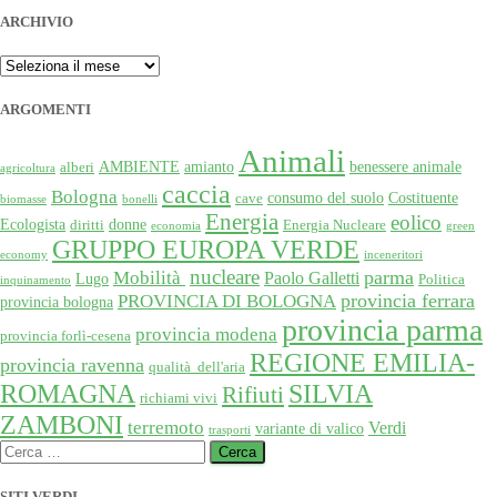
articoli
ARCHIVIO
ARCHIVIO
ARGOMENTI
Animali
AMBIENTE
amianto
benessere animale
alberi
agricoltura
caccia
Bologna
consumo del suolo
Costituente
cave
biomasse
bonelli
Energia
eolico
Ecologista
donne
diritti
Energia Nucleare
economia
green
GRUPPO EUROPA VERDE
economy
inceneritori
nucleare
Mobilità
parma
Paolo Galletti
Lugo
Politica
inquinamento
provincia ferrara
PROVINCIA DI BOLOGNA
provincia bologna
provincia parma
provincia modena
provincia forlì-cesena
REGIONE EMILIA-
provincia ravenna
qualità dell'aria
SILVIA
ROMAGNA
Rifiuti
richiami vivi
ZAMBONI
terremoto
Verdi
variante di valico
trasporti
Ricerca
per:
SITI VERDI