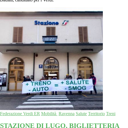
Federazione Verdi ER
Mobilità
Ravenna
Salute
Territorio
Treni
STAZIONE DI LUGO, BIGLIETTERIA