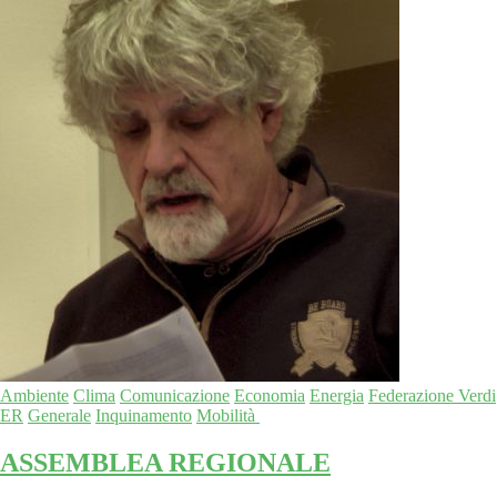
Ambiente
Clima
Comunicazione
Economia
Energia
Federazione Verdi
ER
Generale
Inquinamento
Mobilità
ASSEMBLEA REGIONALE