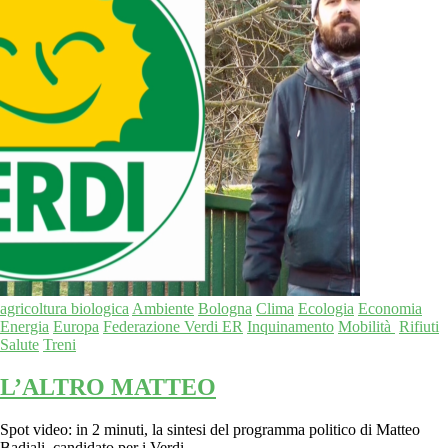
agricoltura biologica
Ambiente
Bologna
Clima
Ecologia
Economia
Energia
Europa
Federazione Verdi ER
Inquinamento
Mobilità
Rifiuti
Salute
Treni
L’ALTRO MATTEO
Spot video: in 2 minuti, la sintesi del programma politico di Matteo
Badiali, candidato per i Verdi.