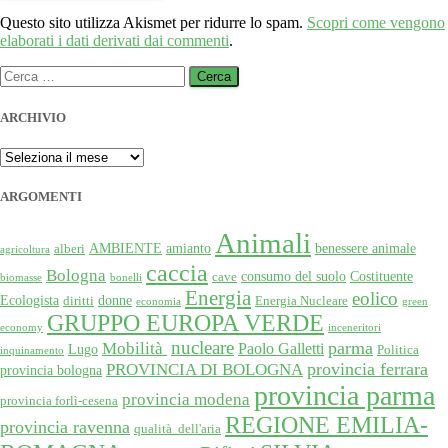
Questo sito utilizza Akismet per ridurre lo spam.
Scopri come vengono
elaborati i dati derivati dai commenti
.
Ricerca
per:
ARCHIVIO
ARCHIVIO
ARGOMENTI
Animali
AMBIENTE
amianto
benessere animale
alberi
agricoltura
caccia
Bologna
consumo del suolo
Costituente
cave
biomasse
bonelli
Energia
eolico
Ecologista
donne
diritti
Energia Nucleare
economia
green
GRUPPO EUROPA VERDE
economy
inceneritori
nucleare
Mobilità
parma
Paolo Galletti
Lugo
Politica
inquinamento
provincia ferrara
PROVINCIA DI BOLOGNA
provincia bologna
provincia parma
provincia modena
provincia forlì-cesena
REGIONE EMILIA-
provincia ravenna
qualità dell'aria