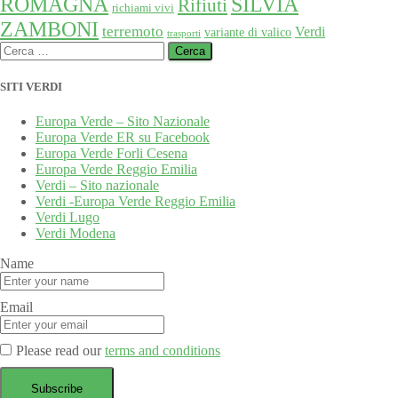
SILVIA
ROMAGNA
Rifiuti
richiami vivi
ZAMBONI
terremoto
Verdi
variante di valico
trasporti
Ricerca
per:
SITI VERDI
Europa Verde – Sito Nazionale
Europa Verde ER su Facebook
Europa Verde Forli Cesena
Europa Verde Reggio Emilia
Verdi – Sito nazionale
Verdi -Europa Verde Reggio Emilia
Verdi Lugo
Verdi Modena
Name
Email
Please read our
terms and conditions