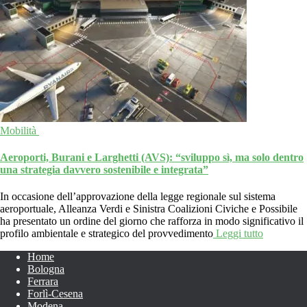
Mobilità
Aeroporti, Burani e Larghetti (AVS): “sviluppo sì, ma solo dentro
una strategia davvero sostenibile e integrata”
In occasione dell’approvazione della legge regionale sul sistema
aeroportuale, Alleanza Verdi e Sinistra Coalizioni Civiche e Possibile
ha presentato un ordine del giorno che rafforza in modo significativo il
profilo ambientale e strategico del provvedimento
Leggi tutto
Home
Bologna
Ferrara
Forlì-Cesena
Modena