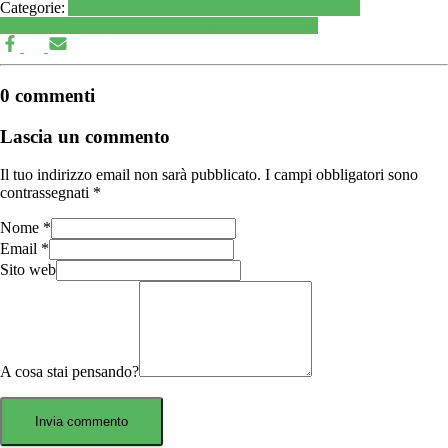
Categorie:
Ambiente
Aria
Clima
Energia
Federazione Verdi
ER
Generale
Inquinamento
Mobilità
Nucleare
Salute
0 commenti
Lascia un commento
Il tuo indirizzo email non sarà pubblicato.
I campi obbligatori sono
contrassegnati
*
Nome
*
Email
*
Sito web
A cosa stai pensando?