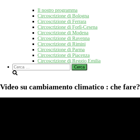
Il nostro programma
Circoscrizione di Bologna
Circoscrizione di Ferrara
Circoscrizione di Forlì-Cesena
Circoscrizione di Modena
Circoscrizione di Ravenna
Circoscrizione di Rimini
Circoscrizione di Parma
Circoscrizione di Piacenza
Circoscrizione di Reggio Emilia
Ricerca
per:
Video su cambiamento climatico : che fare?