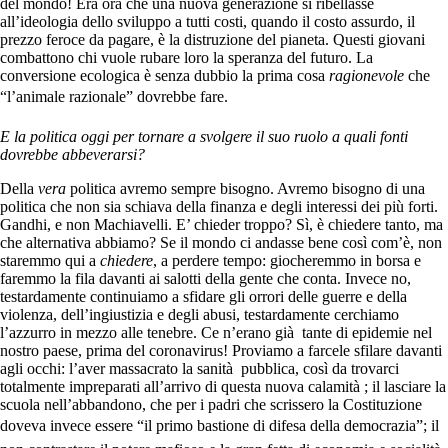
del mondo! Era ora che una nuova generazione si ribellasse
all’ideologia dello sviluppo a tutti costi, quando il costo assurdo, il
prezzo feroce da pagare, è la distruzione del pianeta. Questi giovani
combattono chi vuole rubare loro la speranza del futuro. La
conversione ecologica è senza dubbio la prima cosa
ragionevole
che
“l’animale razionale” dovrebbe fare.
E la politica oggi per tornare a svolgere il suo ruolo a quali fonti
dovrebbe abbeverarsi?
Della
vera
politica avremo sempre bisogno. Avremo bisogno di una
politica che non sia schiava della finanza e degli interessi dei più forti.
Gandhi, e non Machiavelli. E’ chieder troppo? Sì, è chiedere tanto, ma
che alternativa abbiamo? Se il mondo ci andasse bene così com’è, non
staremmo qui a
chiedere
, a perdere tempo: giocheremmo in borsa e
faremmo la fila davanti ai salotti della gente che conta. Invece no,
testardamente continuiamo a sfidare gli orrori delle guerre e della
violenza, dell’ingiustizia e degli abusi, testardamente cerchiamo
l’azzurro in mezzo alle tenebre. Ce n’erano già tante di epidemie nel
nostro paese, prima del coronavirus! Proviamo a farcele sfilare davanti
agli occhi: l’aver massacrato la sanità pubblica, così da trovarci
totalmente impreparati all’arrivo di questa nuova calamità ; il lasciare la
scuola nell’abbandono, che per i padri che scrissero la Costituzione
doveva invece essere “il primo bastione di difesa della democrazia”; il