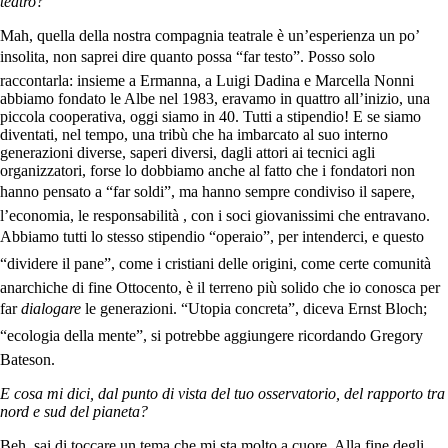
teatro?
Mah, quella della nostra compagnia teatrale è un’esperienza un po’
insolita, non saprei dire quanto possa “far testo”. Posso solo
raccontarla: insieme a Ermanna, a Luigi Dadina e Marcella Nonni
abbiamo fondato le Albe nel 1983, eravamo in quattro all’inizio, una
piccola cooperativa, oggi siamo in 40. Tutti a stipendio! E se siamo
diventati, nel tempo, una tribù che ha imbarcato al suo interno
generazioni diverse, saperi diversi, dagli attori ai tecnici agli
organizzatori, forse lo dobbiamo anche al fatto che i fondatori non
hanno pensato a “far soldi”, ma hanno sempre condiviso il sapere,
l’economia, le responsabilità , con i soci giovanissimi che entravano.
Abbiamo tutti lo stesso stipendio “operaio”, per intenderci, e questo
“dividere il pane”, come i cristiani delle origini, come certe comunità
anarchiche di fine Ottocento, è il terreno più solido che io conosca per
far
dialogare
le generazioni. “Utopia concreta”, diceva Ernst Bloch;
“ecologia della mente”, si potrebbe aggiungere ricordando Gregory
Bateson.
E cosa mi dici, dal punto di vista del tuo osservatorio, del rapporto tra
nord e sud del pianeta?
Beh, sai di toccare un tema che mi sta molto a cuore. Alla fine degli