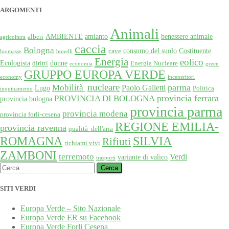
ARGOMENTI
Animali
AMBIENTE
amianto
benessere animale
alberi
agricoltura
caccia
Bologna
consumo del suolo
Costituente
cave
biomasse
bonelli
Energia
eolico
Ecologista
donne
diritti
Energia Nucleare
economia
green
GRUPPO EUROPA VERDE
economy
inceneritori
nucleare
Mobilità
parma
Paolo Galletti
Lugo
Politica
inquinamento
provincia ferrara
PROVINCIA DI BOLOGNA
provincia bologna
provincia parma
provincia modena
provincia forlì-cesena
REGIONE EMILIA-
provincia ravenna
qualità dell'aria
SILVIA
ROMAGNA
Rifiuti
richiami vivi
ZAMBONI
terremoto
Verdi
variante di valico
trasporti
Ricerca
per:
SITI VERDI
Europa Verde – Sito Nazionale
Europa Verde ER su Facebook
Europa Verde Forli Cesena