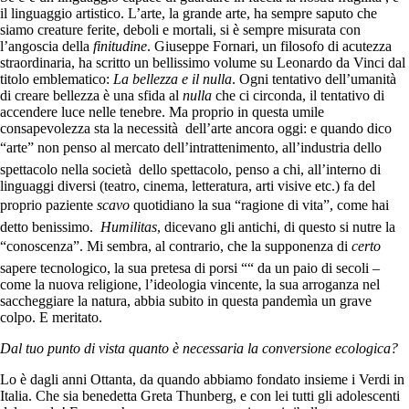
il linguaggio artistico. L’arte, la grande arte, ha sempre saputo che
siamo creature ferite, deboli e mortali, si è sempre misurata con
l’angoscia della
finitudine
. Giuseppe Fornari, un filosofo di acutezza
straordinaria, ha scritto un bellissimo volume su Leonardo da Vinci dal
titolo emblematico:
La bellezza e il nulla
. Ogni tentativo dell’umanità
di creare bellezza è una sfida al
nulla
che ci circonda, il tentativo di
accendere luce nelle tenebre. Ma proprio in questa umile
consapevolezza sta la necessità dell’arte ancora oggi: e quando dico
“arte” non penso al mercato dell’intrattenimento, all’industria dello
spettacolo nella società dello spettacolo, penso a chi, all’interno di
linguaggi diversi (teatro, cinema, letteratura, arti visive etc.) fa del
proprio paziente
scavo
quotidiano la sua “ragione di vita”, come hai
detto benissimo.
Humilitas
, dicevano gli antichi, di questo si nutre la
“conoscenza”. Mi sembra, al contrario, che la supponenza di
certo
sapere tecnologico, la sua pretesa di porsi ““ da un paio di secoli –
come la nuova religione, l’ideologia vincente, la sua arroganza nel
saccheggiare la natura, abbia subito in questa pandemìa un grave
colpo. E meritato.
Dal tuo punto di vista quanto è necessaria la conversione ecologica?
Lo è dagli anni Ottanta, da quando abbiamo fondato insieme i Verdi in
Italia. Che sia benedetta Greta Thunberg, e con lei tutti gli adolescenti