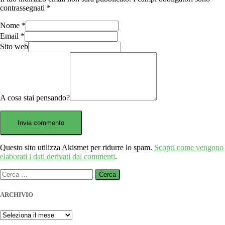
contrassegnati
*
Nome
*
Email
*
Sito web
A cosa stai pensando?
Questo sito utilizza Akismet per ridurre lo spam.
Scopri come vengono
elaborati i dati derivati dai commenti
.
Ricerca
per:
ARCHIVIO
ARCHIVIO