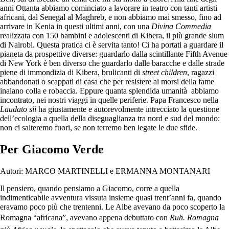
anni Ottanta abbiamo cominciato a lavorare in teatro con tanti artisti
africani, dal Senegal al Maghreb, e non abbiamo mai smesso, fino ad
arrivare in Kenia in questi ultimi anni, con una
Divina Commedia
realizzata con 150 bambini e adolescenti di Kibera, il più grande slum
di Nairobi. Questa pratica ci è servita tanto! Ci ha portati a guardare il
pianeta da prospettive diverse: guardarlo dalla scintillante Fifth Avenue
di New York è ben diverso che guardarlo dalle baracche e dalle strade
piene di immondizia di Kibera, brulicanti di
street children
, ragazzi
abbandonati o scappati di casa che per resistere ai morsi della fame
inalano colla e robaccia. Eppure quanta splendida umanità abbiamo
incontrato, nei nostri viaggi in quelle periferie. Papa Francesco nella
Laudato sii
ha giustamente e autorevolmente intrecciato la questione
dell’ecologia a quella della diseguaglianza tra nord e sud del mondo:
non ci salteremo fuori, se non terremo ben legate le due sfide.
Per Giacomo Verde
Autori: MARCO MARTINELLI e ERMANNA MONTANARI
Il pensiero, quando pensiamo a Giacomo, corre a quella
indimenticabile avventura vissuta insieme quasi trent’anni fa, quando
eravamo poco più che trentenni. Le Albe avevano da poco scoperto la
Romagna “africana”, avevano appena debuttato con
Ruh.
Romagna