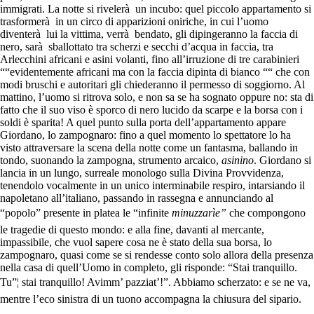
immigrati. La notte si rivelerà un incubo: quel piccolo appartamento si
trasformerà in un circo di apparizioni oniriche, in cui l’uomo
diventerà lui la vittima, verrà bendato, gli dipingeranno la faccia di
nero, sarà sballottato tra scherzi e secchi d’acqua in faccia, tra
Arlecchini africani e asini volanti, fino all’irruzione di tre carabinieri
““evidentemente africani ma con la faccia dipinta di bianco ““ che con
modi bruschi e autoritari gli chiederanno il permesso di soggiorno. Al
mattino, l’uomo si ritrova solo, e non sa se ha sognato oppure no: sta di
fatto che il suo viso è sporco di nero lucido da scarpe e la borsa con i
soldi è sparita! A quel punto sulla porta dell’appartamento appare
Giordano, lo zampognaro: fino a quel momento lo spettatore lo ha
visto attraversare la scena della notte come un fantasma, ballando in
tondo, suonando la zampogna, strumento arcaico,
asinino
. Giordano si
lancia in un lungo, surreale monologo sulla Divina Provvidenza,
tenendolo vocalmente in un unico interminabile respiro, intarsiando il
napoletano all’italiano, passando in rassegna e annunciando al
“popolo” presente in platea le “infinite
minuzzarìe”
che compongono
le tragedie di questo mondo: e alla fine, davanti al mercante,
impassibile, che vuol sapere cosa ne è stato della sua borsa, lo
zampognaro, quasi come se si rendesse conto solo allora della presenza
nella casa di quell’Uomo in completo, gli risponde: “Stai tranquillo.
Tu”¦ stai tranquillo! Avimm’ pazziat’!”. Abbiamo scherzato: e se ne va,
mentre l’eco sinistra di un tuono accompagna la chiusura del sipario.