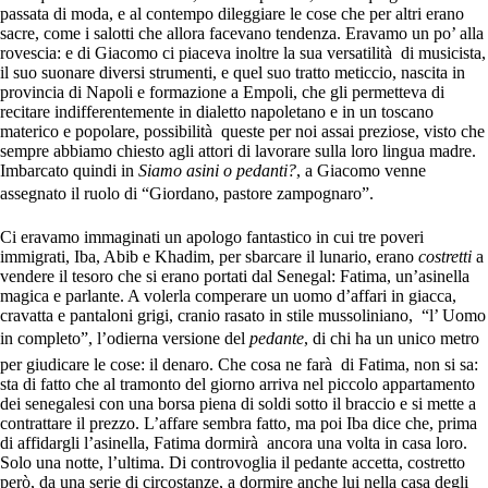
passata di moda, e al contempo dileggiare le cose che per altri erano
sacre, come i salotti che allora facevano tendenza. Eravamo un po’ alla
rovescia: e di Giacomo ci piaceva inoltre la sua versatilità di musicista,
il suo suonare diversi strumenti, e quel suo tratto meticcio, nascita in
provincia di Napoli e formazione a Empoli, che gli permetteva di
recitare indifferentemente in dialetto napoletano e in un toscano
materico e popolare, possibilità queste per noi assai preziose, visto che
sempre abbiamo chiesto agli attori di lavorare sulla loro lingua madre.
Imbarcato quindi in
Siamo asini o pedanti?
, a Giacomo venne
assegnato il ruolo di “Giordano, pastore zampognaro”.
Ci eravamo immaginati un apologo fantastico in cui tre poveri
immigrati, Iba, Abib e Khadim, per sbarcare il lunario, erano
costretti
a
vendere il tesoro che si erano portati dal Senegal: Fatima, un’asinella
magica e parlante. A volerla comperare un uomo d’affari in giacca,
cravatta e pantaloni grigi, cranio rasato in stile mussoliniano, “l’ Uomo
in completo”, l’odierna versione del
pedante
, di chi ha un unico metro
per giudicare le cose: il denaro. Che cosa ne farà di Fatima, non si sa:
sta di fatto che al tramonto del giorno arriva nel piccolo appartamento
dei senegalesi con una borsa piena di soldi sotto il braccio e si mette a
contrattare il prezzo. L’affare sembra fatto, ma poi Iba dice che, prima
di affidargli l’asinella, Fatima dormirà ancora una volta in casa loro.
Solo una notte, l’ultima. Di controvoglia il pedante accetta, costretto
però, da una serie di circostanze, a dormire anche lui nella casa degli