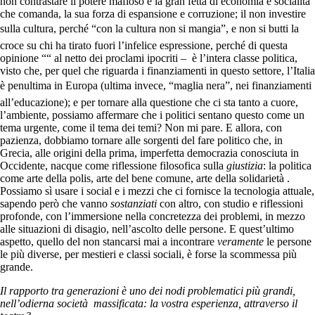
non contrastare il potere mafioso e la gran fetta di economia e socialità
che comanda, la sua forza di espansione e corruzione; il non investire
sulla cultura, perché “con la cultura non si mangia”, e non si butti la
croce su chi ha tirato fuori l’infelice espressione, perché di questa
opinione ““ al netto dei proclami ipocriti – è l’intera classe politica,
visto che, per quel che riguarda i finanziamenti in questo settore, l’Italia
è penultima in Europa (ultima invece, “maglia nera”, nei finanziamenti
all’educazione); e per tornare alla questione che ci sta tanto a cuore,
l’ambiente, possiamo affermare che i politici sentano questo come un
tema urgente, come il tema dei temi? Non mi pare. E allora, con
pazienza, dobbiamo tornare alle sorgenti del fare politico che, in
Grecia, alle origini della prima, imperfetta democrazia conosciuta in
Occidente, nacque come riflessione filosofica sulla
giustizia
: la politica
come arte della polis, arte del bene comune, arte della solidarietà .
Possiamo sì usare i social e i mezzi che ci fornisce la tecnologia attuale,
sapendo però che vanno
sostanziati
con altro, con studio e riflessioni
profonde, con l’immersione nella concretezza dei problemi, in mezzo
alle situazioni di disagio, nell’ascolto delle persone. E quest’ultimo
aspetto, quello del non stancarsi mai a incontrare
veramente
le persone
le più diverse, per mestieri e classi sociali, è forse la scommessa più
grande.
Il rapporto tra generazioni è uno dei nodi problematici più grandi,
nell’odierna società massificata: la vostra esperienza, attraverso il