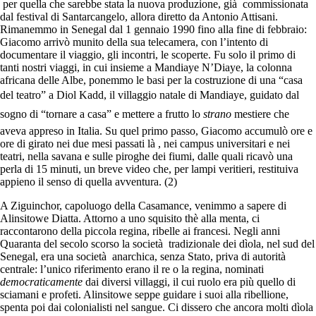
per quella che sarebbe stata la nuova produzione, già commissionata
dal festival di Santarcangelo, allora diretto da Antonio Attisani.
Rimanemmo in Senegal dal 1 gennaio 1990 fino alla fine di febbraio:
Giacomo arrivò munito della sua telecamera, con l’intento di
documentare il viaggio, gli incontri, le scoperte. Fu solo il primo di
tanti nostri viaggi, in cui insieme a Mandiaye N’Diaye, la colonna
africana delle Albe, ponemmo le basi per la costruzione di una “casa
del teatro” a Diol Kadd, il villaggio natale di Mandiaye, guidato dal
sogno di “tornare a casa” e mettere a frutto lo
strano
mestiere che
aveva appreso in Italia. Su quel primo passo, Giacomo accumulò ore e
ore di girato nei due mesi passati là , nei campus universitari e nei
teatri, nella savana e sulle piroghe dei fiumi, dalle quali ricavò una
perla di 15 minuti, un breve video che, per lampi veritieri, restituiva
appieno il senso di quella avventura. (2)
A Ziguinchor, capoluogo della Casamance, venimmo a sapere di
Alinsitowe Diatta. Attorno a uno squisito thè alla menta, ci
raccontarono della piccola regina, ribelle ai francesi. Negli anni
Quaranta del secolo scorso la società tradizionale dei dìola, nel sud del
Senegal, era una società anarchica, senza Stato, priva di autorità
centrale: l’unico riferimento erano il re o la regina, nominati
democraticamente
dai diversi villaggi, il cui ruolo era più quello di
sciamani e profeti. Alinsitowe seppe guidare i suoi alla ribellione,
spenta poi dai colonialisti nel sangue. Ci dissero che ancora molti dìola