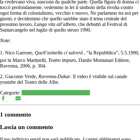
la credevano viva, nascosta da qualche parte. Quella figura di donna ci
toccò profondamente, vedemmo in lei il simbolo della rivolta contro
ogni forma di colonialismo, vecchio e nuovo. Ne parlammo tra noi per
giorni, e decidemmo che quello sarebbe stato il tema centrale del
prossimo lavoro,
Lunga vita
all’albero
, che debuttò al Festival di
Santarcangelo nel luglio di quello stesso 1990.
Note
:
1. Nico Garrone,
Quell’asinella ci salverà
, “la Repubblica”, 5.5.1990,
poi in Marco Martinelli,
Teatro impuro
, Danilo Montanari Editore,
Ravenna, 2006, p. 304.
2. Giacomo Verde,
Ravenna-Dakar
. Il video è visibile sul canale
youtube del Teatro delle Albe.
Categorie:
Comunicazione
Ecologia
Education
1 commento
Lascia un commento
Il tuo indirizzo email non sarà pubblicato.
I campi obbligatori sono