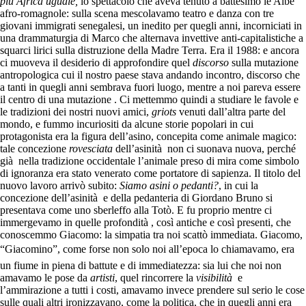
più Africa uguale,
lo spettacolo che aveva tenuto a battesimo le Albe
afro-romagnole: sulla scena mescolavamo teatro e danza con tre
giovani immigrati senegalesi, un inedito per quegli anni, incorniciati in
una drammaturgia di Marco che alternava invettive anti-capitalistiche a
squarci lirici sulla distruzione della Madre Terra. Era il 1988: e ancora
ci muoveva il desiderio di approfondire quel
discorso
sulla mutazione
antropologica cui il nostro paese stava andando incontro, discorso che
a tanti in quegli anni sembrava fuori luogo, mentre a noi pareva essere
il centro di una mutazione . Ci mettemmo quindi a studiare le favole e
le tradizioni dei nostri nuovi amici,
griots
venuti dall’altra parte del
mondo, e fummo incuriositi da alcune storie popolari in cui
protagonista era la figura dell’asino, concepita come animale magico:
tale concezione
rovesciata
dell’asinità non ci suonava nuova, perché
già nella tradizione occidentale l’animale preso di mira come simbolo
di ignoranza era stato venerato come portatore di sapienza. Il titolo del
nuovo lavoro arrivò subito:
Siamo asini o pedanti?
, in cui la
concezione dell’asinità e della pedanteria di Giordano Bruno si
presentava come uno sberleffo alla Totò. E fu proprio mentre ci
immergevamo in quelle profondità , così antiche e così presenti, che
conoscemmo Giacomo: la simpatia tra noi scattò immediata. Giacomo,
“Giacomino”, come forse non solo noi all’epoca lo chiamavamo, era
un fiume in piena di battute e di immediatezza: sia lui che noi non
amavamo le pose da
artisti
, quel rincorrere la
visibilità
e
l’ammirazione a tutti i costi, amavamo invece prendere sul serio le cose
sulle quali altri ironizzavano, come la politica, che in quegli anni era