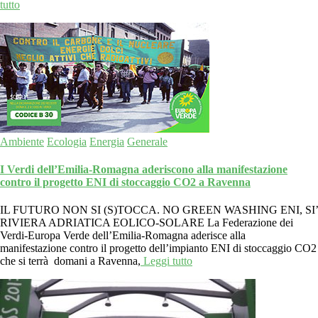
tutto
Ambiente
Ecologia
Energia
Generale
I Verdi dell’Emilia-Romagna aderiscono alla manifestazione
contro il progetto ENI di stoccaggio CO2 a Ravenna
IL FUTURO NON SI (S)TOCCA. NO GREEN WASHING ENI, SI’
RIVIERA ADRIATICA EOLICO-SOLARE La Federazione dei
Verdi-Europa Verde dell’Emilia-Romagna aderisce alla
manifestazione contro il progetto dell’impianto ENI di stoccaggio CO2
che si terrà domani a Ravenna,
Leggi tutto