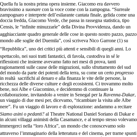
Quella fu la nostra prima opera insieme. Giacomo era davvero
bravissimo a
suonare
con la voce come con la zampogna. “Surreale
zampognaro e interprete dell’esilarante cantata finale, gelida come una
doccia fredda, Giacomo Verde, che passa in rassegna statistica, tipo
Censis, le “infinite minuzzarìe” della Divina Provvidenza, dando un
agghiacciante quadro generale delle cose in questo nostro pazzo, pazzo
mondo alle soglie del Duemila”, così scriveva Nico Garrone (1) su
“Repubblica”, uno dei critici più attenti e sensibili di quegli anni. Lo
spettacolo, nei suoi tratti fantastici, di favola, custodiva in sé le
riflessioni che insieme avevamo fatto nei mesi di prova, tanti
ragionamenti sulle cause delle migrazioni, sullo sfruttamento del sud
del mondo da parte dei potenti della terra, su come un certo
progresso
in realtà sacrifichi al denaro e alla finanza le vite delle persone, la
ricchezza delle diverse culture e degli ecosistemi. Ci trovammo molto
bene, noi Albe e Giacomino, e decidemmo di continuare la
collaborazione, invitandolo a venire in Senegal per la
Ravenna-Dakar
,
un viaggio di due mesi per, dicevamo, “ricambiare la visita alle Albe
nere”. Fu un viaggio di lavoro e di esplorazione: andammo a recitare
Siamo asini o pedanti?
al Theatre National Daniel Soriano di Dakar e
in alcuni villaggi animisti della Casamance, e al tempo stesso volevamo
immergerci nella “loro Africa”, un mondo che conoscevamo solo
attraverso l’immaginario della letteratura e del cinema, per trarne spunti