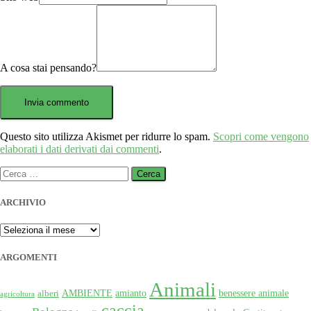
A cosa stai pensando?
Questo sito utilizza Akismet per ridurre lo spam.
Scopri come vengono
elaborati i dati derivati dai commenti
.
Ricerca
per:
ARCHIVIO
ARCHIVIO
ARGOMENTI
Animali
AMBIENTE
amianto
benessere animale
alberi
agricoltura
caccia