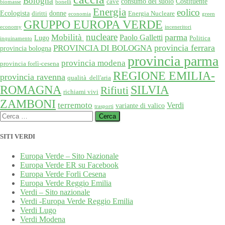
Bologna
consumo del suolo
Costituente
cave
biomasse
bonelli
Energia
eolico
Ecologista
donne
diritti
Energia Nucleare
economia
green
GRUPPO EUROPA VERDE
economy
inceneritori
nucleare
Mobilità
parma
Paolo Galletti
Lugo
Politica
inquinamento
provincia ferrara
PROVINCIA DI BOLOGNA
provincia bologna
provincia parma
provincia modena
provincia forlì-cesena
REGIONE EMILIA-
provincia ravenna
qualità dell'aria
SILVIA
ROMAGNA
Rifiuti
richiami vivi
ZAMBONI
terremoto
Verdi
variante di valico
trasporti
Ricerca
per:
SITI VERDI
Europa Verde – Sito Nazionale
Europa Verde ER su Facebook
Europa Verde Forli Cesena
Europa Verde Reggio Emilia
Verdi – Sito nazionale
Verdi -Europa Verde Reggio Emilia
Verdi Lugo
Verdi Modena