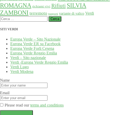
SILVIA
ROMAGNA
Rifiuti
richiami vivi
ZAMBONI
terremoto
Verdi
variante di valico
trasporti
Ricerca
per:
SITI VERDI
Europa Verde – Sito Nazionale
Europa Verde ER su Facebook
Europa Verde Forli Cesena
Europa Verde Reggio Emilia
Verdi – Sito nazionale
Verdi -Europa Verde Reggio Emilia
Verdi Lugo
Verdi Modena
Name
Email
Please read our
terms and conditions