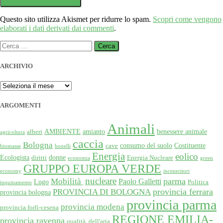
Questo sito utilizza Akismet per ridurre lo spam.
Scopri come vengono
elaborati i dati derivati dai commenti
.
Ricerca
per:
ARCHIVIO
ARCHIVIO
ARGOMENTI
Animali
AMBIENTE
amianto
benessere animale
alberi
agricoltura
caccia
Bologna
consumo del suolo
Costituente
cave
biomasse
bonelli
Energia
eolico
Ecologista
donne
diritti
Energia Nucleare
economia
green
GRUPPO EUROPA VERDE
economy
inceneritori
nucleare
Mobilità
parma
Paolo Galletti
Lugo
Politica
inquinamento
provincia ferrara
PROVINCIA DI BOLOGNA
provincia bologna
provincia parma
provincia modena
provincia forlì-cesena
REGIONE EMILIA-
provincia ravenna
qualità dell'aria