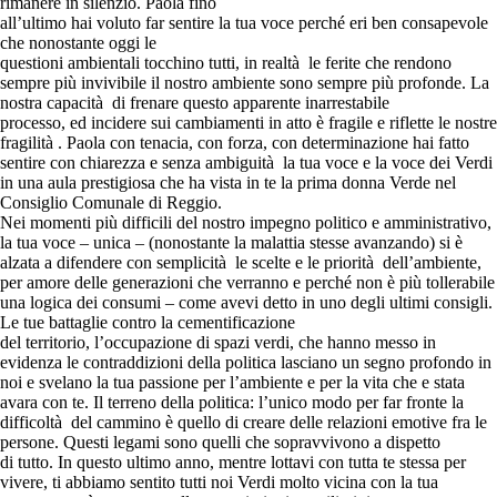
rimanere in silenzio. Paola fino
all’ultimo hai voluto far sentire la tua voce perché eri ben consapevole
che nonostante oggi le
questioni ambientali tocchino tutti, in realtà le ferite che rendono
sempre più invivibile il nostro ambiente sono sempre più profonde. La
nostra capacità di frenare questo apparente inarrestabile
processo, ed incidere sui cambiamenti in atto è fragile e riflette le nostre
fragilità . Paola con tenacia, con forza, con determinazione hai fatto
sentire con chiarezza e senza ambiguità la tua voce e la voce dei Verdi
in una aula prestigiosa che ha vista in te la prima donna Verde nel
Consiglio Comunale di Reggio.
Nei momenti più difficili del nostro impegno politico e amministrativo,
la tua voce – unica – (nonostante la malattia stesse avanzando) si è
alzata a difendere con semplicità le scelte e le priorità dell’ambiente,
per amore delle generazioni che verranno e perché non è più tollerabile
una logica dei consumi – come avevi detto in uno degli ultimi consigli.
Le tue battaglie contro la cementificazione
del territorio, l’occupazione di spazi verdi, che hanno messo in
evidenza le contraddizioni della politica lasciano un segno profondo in
noi e svelano la tua passione per l’ambiente e per la vita che e stata
avara con te. Il terreno della politica: l’unico modo per far fronte la
difficoltà del cammino è quello di creare delle relazioni emotive fra le
persone. Questi legami sono quelli che sopravvivono a dispetto
di tutto. In questo ultimo anno, mentre lottavi con tutta te stessa per
vivere, ti abbiamo sentito tutti noi Verdi molto vicina con la tua