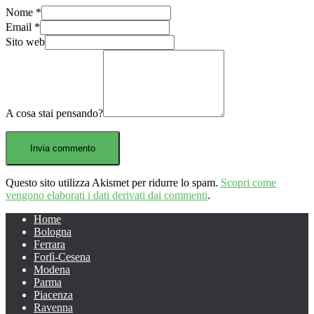
Nome
*
Email
*
Sito web
A cosa stai pensando?
Questo sito utilizza Akismet per ridurre lo spam.
Scopri come
vengono elaborati i dati derivati dai commenti
.
Home
Bologna
Ferrara
Forlì-Cesena
Modena
Parma
Piacenza
Ravenna