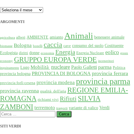
ARCHIVIO
ARGOMENTI
Animali
AMBIENTE
amianto
benessere animale
alberi
agricoltura
caccia
Bologna
consumo del suolo
Costituente
cave
biomasse
bonelli
Energia
eolico
Ecologista
donne
diritti
Energia Nucleare
economia
green
GRUPPO EUROPA VERDE
economy
inceneritori
nucleare
Mobilità
parma
Paolo Galletti
Lugo
Politica
inquinamento
provincia ferrara
PROVINCIA DI BOLOGNA
provincia bologna
provincia parma
provincia modena
provincia forlì-cesena
REGIONE EMILIA-
provincia ravenna
qualità dell'aria
SILVIA
ROMAGNA
Rifiuti
richiami vivi
ZAMBONI
terremoto
Verdi
variante di valico
trasporti
Ricerca
per:
SITI VERDI