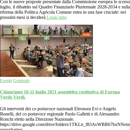
Con le nuove proposte presentate dalla Commissione europea lo scorso
luglio, il dibattito sul Quadro Finanziario Pluriennale 2028-2034 e sulla
riforma della Politica Agricola Comune entra in una fase cruciale: nei
prossimi mesi si deciderà
Leggi tutto
Eventi
Generale
Chianciano 10-11 luglio 2021 assemblea costitutiva di Europa
Verde-Verdi.
Gli interventi dei co portavoce nazionali Eleonora Evi e Angelo
Bonelli, del co portavoce regionale Paolo Galletti e di Alessandro
Ronchi eletto nella Direzione Nazionale.
https://drive.google.com/drive/folders/1TKLn_f83AvWBB67bxNN
usp=sharing