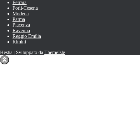
Ferrara
Forlì-Cesena
Modena
Parma
Piacenza
Ravenna
Reggio Emilia
Rimini
Hestia | Sviluppato da
ThemeIsle