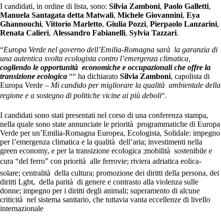
I candidati, in ordine di lista, sono:
Silvia Zamboni
,
Paolo Galletti
,
Manuela Santagata detta Matwali
,
Michele Giovannini
,
Eya
Ghannouchi
,
Vittorio Marletto
,
Giulia Pozzi
,
Pierpaolo Lanzarini
,
Renata Calieri
,
Alessandro Fabianelli
,
Sylvia Tazzari
.
“
Europa Verde nel governo dell’Emilia-Romagna sarà la garanzia di
una autentica svolta ecologista contro l’emergenza climatica,
cogliendo le opportunità economiche e occupazionali che offre la
transizione ecologica
““ ha dichiarato
Silvia Zamboni
, capolista di
Europa Verde –
Mi candido per migliorare la qualità ambientale della
regione e a sostegno di politiche vicine ai più deboli
“.
I candidati sono stati presentati nel corso di una conferenza stampa,
nella quale sono state annunciate le priorità programmatiche di Europa
Verde per un’Emilia-Romagna Europea, Ecologista, Solidale: impegno
per l’emergenza climatica e la qualità dell’aria; investimenti nella
green economy, e per la transizione ecologica ;mobilità sostenibile e
cura “del ferro” con priorità alle ferrovie; riviera adriatica eolica-
solare; centralità della cultura; promozione dei diritti della persona, dei
diritti Lgbt, della parità di genere e contrasto alla violenza sulle
donne; impegno per i diritti degli animali; superamento di alcune
criticità nel sistema sanitario, che tuttavia vanta eccellenze di livello
internazionale