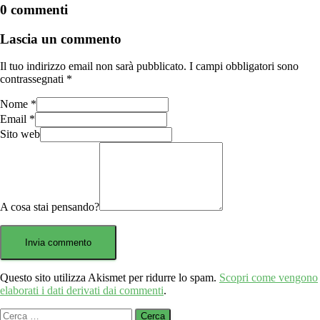
0 commenti
Lascia un commento
Il tuo indirizzo email non sarà pubblicato.
I campi obbligatori sono
contrassegnati
*
Nome
*
Email
*
Sito web
A cosa stai pensando?
Questo sito utilizza Akismet per ridurre lo spam.
Scopri come vengono
elaborati i dati derivati dai commenti
.
Ricerca