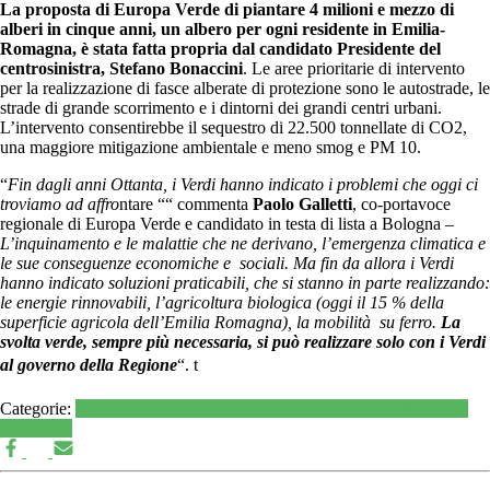
La proposta di Europa Verde di piantare 4 milioni e mezzo di
alberi in cinque anni, un albero per ogni residente in Emilia-
Romagna, è stata fatta propria dal candidato Presidente del
centrosinistra, Stefano Bonaccini
. Le aree prioritarie di intervento
per la realizzazione di fasce alberate di protezione sono le autostrade, le
strade di grande scorrimento e i dintorni dei grandi centri urbani.
L’intervento consentirebbe il sequestro di 22.500 tonnellate di CO2,
una maggiore mitigazione ambientale e meno smog e PM 10.
“
Fin dagli anni Ottanta, i Verdi hanno indicato i problemi che oggi ci
troviamo ad affro
ntare ““ commenta
Paolo Galletti
, co-portavoce
regionale di Europa Verde e candidato in testa di lista a Bologna –
L’inquinamento e le malattie che ne derivano, l’emergenza climatica e
le sue conseguenze economiche e sociali. Ma fin da allora i Verdi
hanno indicato soluzioni praticabili, che si stanno in parte realizzando:
le energie rinnovabili, l’agricoltura biologica (oggi il 15 % della
superficie agricola dell’Emilia Romagna), la mobilità su ferro.
La
svolta verde, sempre più necessaria, si può realizzare solo con i Verdi
al governo della Regione
“. t
Categorie:
Bologna
Federazione Verdi ER
Generale
Politica
Regionali
2020
Verdi