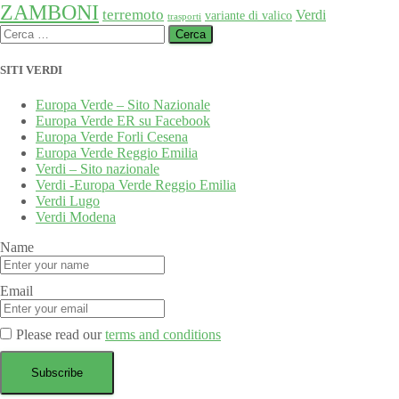
ZAMBONI
terremoto
Verdi
variante di valico
trasporti
Ricerca
per:
SITI VERDI
Europa Verde – Sito Nazionale
Europa Verde ER su Facebook
Europa Verde Forli Cesena
Europa Verde Reggio Emilia
Verdi – Sito nazionale
Verdi -Europa Verde Reggio Emilia
Verdi Lugo
Verdi Modena
Name
Email
Please read our
terms and conditions