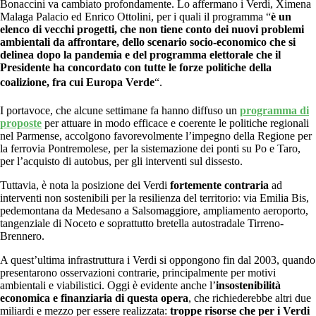
Bonaccini va cambiato profondamente. Lo affermano i Verdi, Ximena
Malaga Palacio ed Enrico Ottolini, per i quali il programma “
è un
elenco di vecchi progetti, che non tiene conto dei nuovi problemi
ambientali da affrontare, dello scenario socio-economico che si
delinea dopo la pandemia e del programma elettorale che il
Presidente ha concordato con tutte le forze politiche della
coalizione, fra cui Europa Verde
“.
I portavoce, che alcune settimane fa hanno diffuso un
programma di
proposte
per attuare in modo efficace e coerente le politiche regionali
nel Parmense, accolgono favorevolmente l’impegno della Regione per
la ferrovia Pontremolese, per la sistemazione dei ponti su Po e Taro,
per l’acquisto di autobus, per gli interventi sul dissesto.
Tuttavia, è nota la posizione dei Verdi
fortemente contraria
ad
interventi non sostenibili per la resilienza del territorio: via Emilia Bis,
pedemontana da Medesano a Salsomaggiore, ampliamento aeroporto,
tangenziale di Noceto e soprattutto bretella autostradale Tirreno-
Brennero.
A quest’ultima infrastruttura i Verdi si oppongono fin dal 2003, quando
presentarono osservazioni contrarie, principalmente per motivi
ambientali e viabilistici. Oggi è evidente anche l’
insostenibilità
economica e finanziaria di questa opera
, che richiederebbe altri due
miliardi e mezzo per essere realizzata:
troppe risorse che per i Verdi