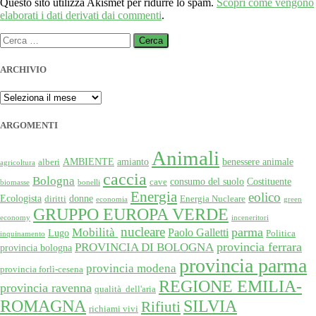
Questo sito utilizza Akismet per ridurre lo spam.
Scopri come vengono
elaborati i dati derivati dai commenti
.
Ricerca
per:
ARCHIVIO
ARCHIVIO
ARGOMENTI
Animali
AMBIENTE
amianto
benessere animale
alberi
agricoltura
caccia
Bologna
consumo del suolo
Costituente
cave
biomasse
bonelli
Energia
eolico
Ecologista
donne
diritti
Energia Nucleare
economia
green
GRUPPO EUROPA VERDE
economy
inceneritori
nucleare
Mobilità
parma
Paolo Galletti
Lugo
Politica
inquinamento
provincia ferrara
PROVINCIA DI BOLOGNA
provincia bologna
provincia parma
provincia modena
provincia forlì-cesena
REGIONE EMILIA-
provincia ravenna
qualità dell'aria
SILVIA
ROMAGNA
Rifiuti
richiami vivi