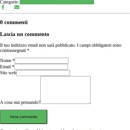
Categorie:
Ambiente
Clima
Generale
Parma
Territorio
0 commenti
Lascia un commento
Il tuo indirizzo email non sarà pubblicato.
I campi obbligatori sono
contrassegnati
*
Nome
*
Email
*
Sito web
A cosa stai pensando?