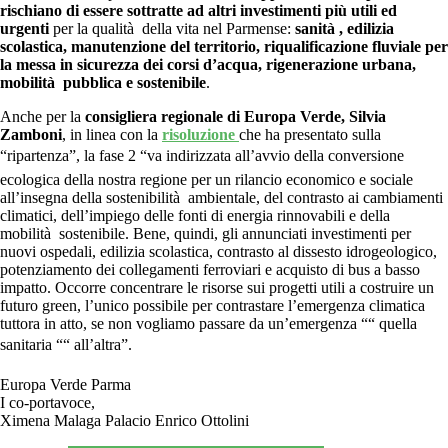
rischiano di essere sottratte ad altri investimenti più utili ed
urgenti
per la qualità della vita nel Parmense:
sanità , edilizia
scolastica, manutenzione del territorio, riqualificazione fluviale per
la messa in sicurezza dei corsi d’acqua, rigenerazione urbana,
mobilità pubblica e sostenibile
.
Anche per la
consigliera regionale di Europa Verde, Silvia
Zamboni
, in linea con la
risoluzione
che ha presentato sulla
“ripartenza”, la fase 2 “va indirizzata all’avvio della conversione
ecologica della nostra regione per un rilancio economico e sociale
all’insegna della sostenibilità ambientale, del contrasto ai cambiamenti
climatici, dell’impiego delle fonti di energia rinnovabili e della
mobilità sostenibile. Bene, quindi, gli annunciati investimenti per
nuovi ospedali, edilizia scolastica, contrasto al dissesto idrogeologico,
potenziamento dei collegamenti ferroviari e acquisto di bus a basso
impatto. Occorre concentrare le risorse sui progetti utili a costruire un
futuro green, l’unico possibile per contrastare l’emergenza climatica
tuttora in atto, se non vogliamo passare da un’emergenza ““ quella
sanitaria ““ all’altra”.
Europa Verde Parma
I co-portavoce,
Ximena Malaga Palacio Enrico Ottolini