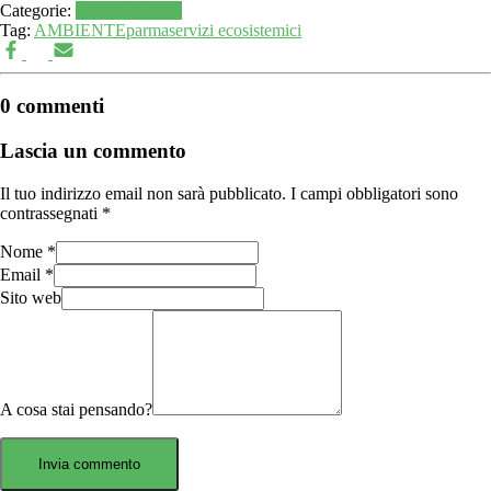
Categorie:
Generale
Parma
Tag:
AMBIENTE
parma
servizi ecosistemici
0 commenti
Lascia un commento
Il tuo indirizzo email non sarà pubblicato.
I campi obbligatori sono
contrassegnati
*
Nome
*
Email
*
Sito web
A cosa stai pensando?