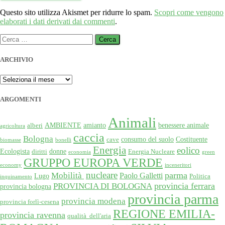
Questo sito utilizza Akismet per ridurre lo spam.
Scopri come vengono
elaborati i dati derivati dai commenti
.
Ricerca
per:
ARCHIVIO
ARCHIVIO
ARGOMENTI
Animali
AMBIENTE
amianto
benessere animale
alberi
agricoltura
caccia
Bologna
consumo del suolo
Costituente
cave
biomasse
bonelli
Energia
eolico
Ecologista
donne
diritti
Energia Nucleare
economia
green
GRUPPO EUROPA VERDE
economy
inceneritori
nucleare
Mobilità
parma
Paolo Galletti
Lugo
Politica
inquinamento
provincia ferrara
PROVINCIA DI BOLOGNA
provincia bologna
provincia parma
provincia modena
provincia forlì-cesena
REGIONE EMILIA-
provincia ravenna
qualità dell'aria