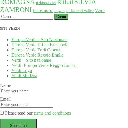
SILVIA
ROMAGNA
Rifiuti
richiami vivi
ZAMBONI
terremoto
Verdi
variante di valico
trasporti
Ricerca
per:
SITI VERDI
Europa Verde – Sito Nazionale
Europa Verde ER su Facebook
Europa Verde Forli Cesena
Europa Verde Reggio Emilia
Verdi – Sito nazionale
Verdi -Europa Verde Reggio Emilia
Verdi Lugo
Verdi Modena
Name
Email
Please read our
terms and conditions