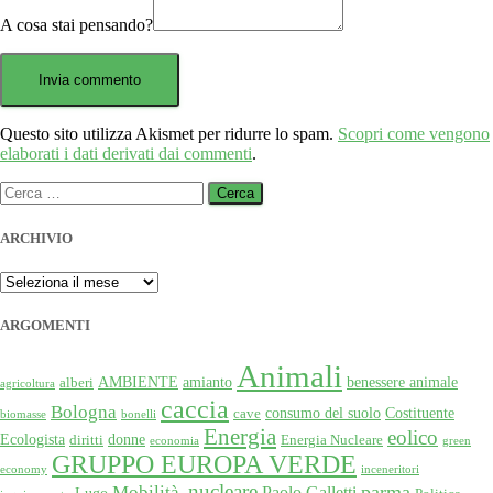
A cosa stai pensando?
Questo sito utilizza Akismet per ridurre lo spam.
Scopri come vengono
elaborati i dati derivati dai commenti
.
Ricerca
per:
ARCHIVIO
ARCHIVIO
ARGOMENTI
Animali
AMBIENTE
amianto
benessere animale
alberi
agricoltura
caccia
Bologna
consumo del suolo
Costituente
cave
biomasse
bonelli
Energia
eolico
Ecologista
donne
diritti
Energia Nucleare
economia
green
GRUPPO EUROPA VERDE
economy
inceneritori
nucleare
Mobilità
parma
Paolo Galletti