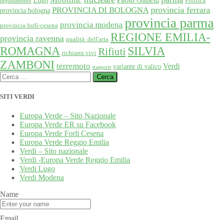
Lugo
Politica
inquinamento
provincia ferrara
PROVINCIA DI BOLOGNA
provincia bologna
provincia parma
provincia modena
provincia forlì-cesena
REGIONE EMILIA-
provincia ravenna
qualità dell'aria
SILVIA
ROMAGNA
Rifiuti
richiami vivi
ZAMBONI
terremoto
Verdi
variante di valico
trasporti
Ricerca
per:
SITI VERDI
Europa Verde – Sito Nazionale
Europa Verde ER su Facebook
Europa Verde Forli Cesena
Europa Verde Reggio Emilia
Verdi – Sito nazionale
Verdi -Europa Verde Reggio Emilia
Verdi Lugo
Verdi Modena
Name
Email