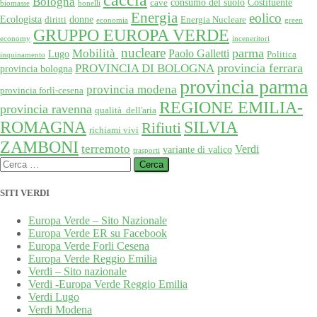
Bologna
consumo del suolo
Costituente
cave
biomasse
bonelli
Energia
eolico
Ecologista
donne
diritti
Energia Nucleare
economia
green
GRUPPO EUROPA VERDE
economy
inceneritori
nucleare
Mobilità
parma
Paolo Galletti
Lugo
Politica
inquinamento
provincia ferrara
PROVINCIA DI BOLOGNA
provincia bologna
provincia parma
provincia modena
provincia forlì-cesena
REGIONE EMILIA-
provincia ravenna
qualità dell'aria
SILVIA
ROMAGNA
Rifiuti
richiami vivi
ZAMBONI
terremoto
Verdi
variante di valico
trasporti
Ricerca
per:
SITI VERDI
Europa Verde – Sito Nazionale
Europa Verde ER su Facebook
Europa Verde Forli Cesena
Europa Verde Reggio Emilia
Verdi – Sito nazionale
Verdi -Europa Verde Reggio Emilia
Verdi Lugo
Verdi Modena