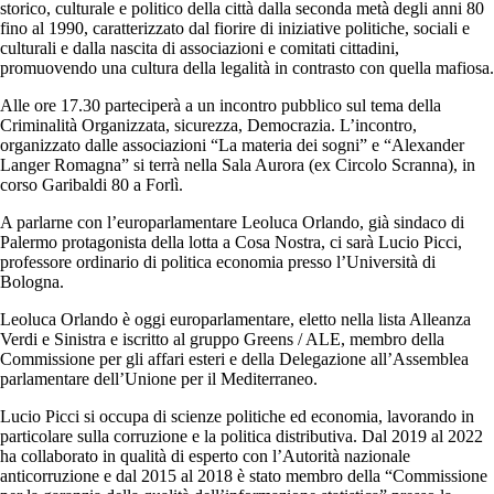
storico, culturale e politico della città dalla seconda metà degli anni 80
fino al 1990, caratterizzato dal fiorire di iniziative politiche, sociali e
culturali e dalla nascita di associazioni e comitati cittadini,
promuovendo una cultura della legalità in contrasto con quella mafiosa.
Alle ore 17.30 parteciperà a un incontro pubblico sul tema della
Criminalità Organizzata, sicurezza, Democrazia. L’incontro,
organizzato dalle associazioni “La materia dei sogni” e “Alexander
Langer Romagna” si terrà nella Sala Aurora (ex Circolo Scranna), in
corso Garibaldi 80 a Forlì.
A parlarne con l’europarlamentare Leoluca Orlando, già sindaco di
Palermo protagonista della lotta a Cosa Nostra, ci sarà Lucio Picci,
professore ordinario di politica economia presso l’Università di
Bologna.
Leoluca Orlando è oggi europarlamentare, eletto nella lista Alleanza
Verdi e Sinistra e iscritto al gruppo Greens / ALE, membro della
Commissione per gli affari esteri e della Delegazione all’Assemblea
parlamentare dell’Unione per il Mediterraneo.
Lucio Picci si occupa di scienze politiche ed economia, lavorando in
particolare sulla corruzione e la politica distributiva. Dal 2019 al 2022
ha collaborato in qualità di esperto con l’Autorità nazionale
anticorruzione e dal 2015 al 2018 è stato membro della “Commissione