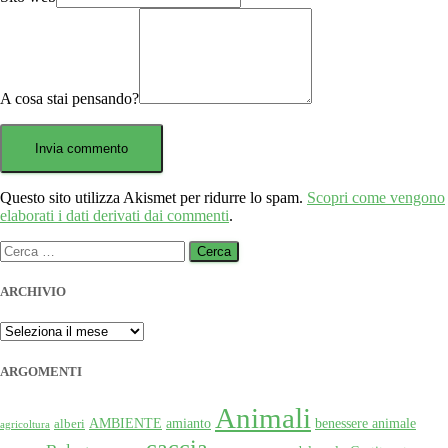
A cosa stai pensando?
Questo sito utilizza Akismet per ridurre lo spam.
Scopri come vengono
elaborati i dati derivati dai commenti
.
Ricerca
per:
ARCHIVIO
ARCHIVIO
ARGOMENTI
Animali
AMBIENTE
amianto
benessere animale
alberi
agricoltura
caccia