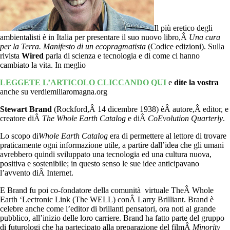
Il più eretico degli
ambientalisti è in Italia per presentare il suo nuovo libro,Â
Una cura
per la Terra. Manifesto di un ecopragmatista
(Codice edizioni). Sulla
rivista
Wired
parla di scienza e tecnologia e di come ci hanno
cambiato la vita. In meglio
LEGGETE L’ARTICOLO CLICCANDO QUI
e
dite la vostra
anche su verdiemiliaromagna.org
Stewart Brand
(Rockford,Â 14 dicembre 1938) èÂ autore,Â editor, e
creatore diÂ
The Whole Earth Catalog
e diÂ
CoEvolution Quarterly
.
Lo scopo di
Whole Earth Catalog
era di permettere al lettore di trovare
praticamente ogni informazione utile, a partire dall’idea che gli umani
avrebbero quindi sviluppato una tecnologia ed una cultura nuova,
positiva e sostenibile; in questo senso le sue idee anticipavano
l’avvento diÂ Internet.
E Brand fu poi co-fondatore della comunità virtuale TheÂ Whole
Earth ‘Lectronic Link (The WELL) conÂ Larry Brilliant. Brand è
celebre anche come l’editor di brillanti pensatori, ora noti al grande
pubblico, all’inizio delle loro carriere. Brand ha fatto parte del gruppo
di futurologi che ha partecipato alla preparazione del filmÂ
Minority