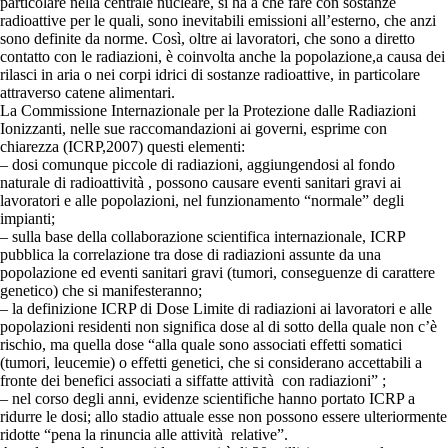
particolare nella centrale nucleare, si ha a che fare con sostanze
radioattive per le quali, sono inevitabili emissioni all’esterno, che anzi
sono definite da norme. Così, oltre ai lavoratori, che sono a diretto
contatto con le radiazioni, è coinvolta anche la popolazione,a causa dei
rilasci in aria o nei corpi idrici di sostanze radioattive, in particolare
attraverso catene alimentari.
La Commissione Internazionale per la Protezione dalle Radiazioni
Ionizzanti, nelle sue raccomandazioni ai governi, esprime con
chiarezza (ICRP,2007) questi elementi:
– dosi comunque piccole di radiazioni, aggiungendosi al fondo
naturale di radioattività , possono causare eventi sanitari gravi ai
lavoratori e alle popolazioni, nel funzionamento “normale” degli
impianti;
– sulla base della collaborazione scientifica internazionale, ICRP
pubblica la correlazione tra dose di radiazioni assunte da una
popolazione ed eventi sanitari gravi (tumori, conseguenze di carattere
genetico) che si manifesteranno;
– la definizione ICRP di Dose Limite di radiazioni ai lavoratori e alle
popolazioni residenti non significa dose al di sotto della quale non c’è
rischio, ma quella dose “alla quale sono associati effetti somatici
(tumori, leucemie) o effetti genetici, che si considerano accettabili a
fronte dei benefici associati a siffatte attività con radiazioni” ;
– nel corso degli anni, evidenze scientifiche hanno portato ICRP a
ridurre le dosi; allo stadio attuale esse non possono essere ulteriormente
ridotte “pena la rinuncia alle attività relative”.