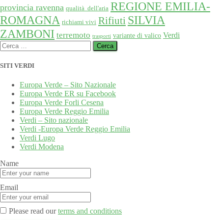
REGIONE EMILIA-
provincia ravenna
qualità dell'aria
SILVIA
ROMAGNA
Rifiuti
richiami vivi
ZAMBONI
terremoto
Verdi
variante di valico
trasporti
Ricerca
per:
SITI VERDI
Europa Verde – Sito Nazionale
Europa Verde ER su Facebook
Europa Verde Forli Cesena
Europa Verde Reggio Emilia
Verdi – Sito nazionale
Verdi -Europa Verde Reggio Emilia
Verdi Lugo
Verdi Modena
Name
Email
Please read our
terms and conditions