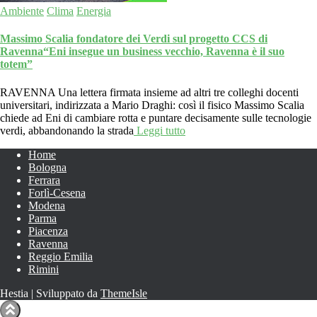
Ambiente
Clima
Energia
Massimo Scalia fondatore dei Verdi sul progetto CCS di
Ravenna“Eni insegue un business vecchio, Ravenna è il suo
totem”
RAVENNA Una lettera firmata insieme ad altri tre colleghi docenti
universitari, indirizzata a Mario Draghi: così il fisico Massimo Scalia
chiede ad Eni di cambiare rotta e puntare decisamente sulle tecnologie
verdi, abbandonando la strada
Leggi tutto
Home
Bologna
Ferrara
Forlì-Cesena
Modena
Parma
Piacenza
Ravenna
Reggio Emilia
Rimini
Hestia | Sviluppato da
ThemeIsle