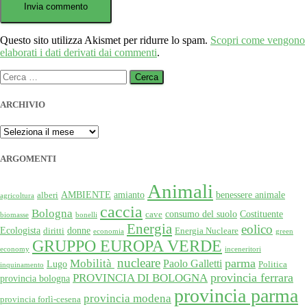
Questo sito utilizza Akismet per ridurre lo spam.
Scopri come vengono
elaborati i dati derivati dai commenti
.
Ricerca
per:
ARCHIVIO
ARCHIVIO
ARGOMENTI
Animali
AMBIENTE
amianto
benessere animale
alberi
agricoltura
caccia
Bologna
consumo del suolo
Costituente
cave
biomasse
bonelli
Energia
eolico
Ecologista
donne
diritti
Energia Nucleare
economia
green
GRUPPO EUROPA VERDE
economy
inceneritori
nucleare
Mobilità
parma
Paolo Galletti
Lugo
Politica
inquinamento
provincia ferrara
PROVINCIA DI BOLOGNA
provincia bologna
provincia parma
provincia modena
provincia forlì-cesena