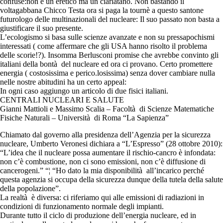
confuse:non è un eretico ma un ciarlatano. Non bastando il
voltagabbana Chicco Testa ora si paga la tournè a questo santone
futurologo delle multinazionali del nucleare: Il suo passato non basta a
giustificare il suo presente.
L’ecologismo si basa sulle scienze avanzate e non su pressapochismi
interessati ( come affermare che gli USA hanno risolto il problema
delle scorie!?). Insomma Berlusconi promise che avrebbe convinto gli
italiani della bontà del nucleare ed ora ci provano. Certo promettere
energia ( costosissima e perico.losissima) senza dover cambiare nulla
nelle nostre abitudini ha un certo appeal:
In ogni caso aggiungo un articolo di due fisici italiani.
CENTRALI NUCLEARI E SALUTE
Gianni Mattioli e Massimo Scalia – Facoltà di Scienze Matematiche
Fisiche Naturali – Università di Roma “La Sapienza”
Chiamato dal governo alla presidenza dell’Agenzia per la sicurezza
nucleare, Umberto Veronesi dichiara a “L’Espresso” (28 ottobre 2010):
“L’idea che il nucleare possa aumentare il rischio-cancro è infondata:
non c’è combustione, non ci sono emissioni, non c’è diffusione di
cancerogeni.” “¦ “Ho dato la mia disponibilità all’incarico perché
questa agenzia si occupa della sicurezza dunque della tutela della salute
della popolazione”.
La realtà è diversa: ci riferiamo qui alle emissioni di radiazioni in
condizioni di funzionamento normale degli impianti.
Durante tutto il ciclo di produzione dell’energia nucleare, ed in