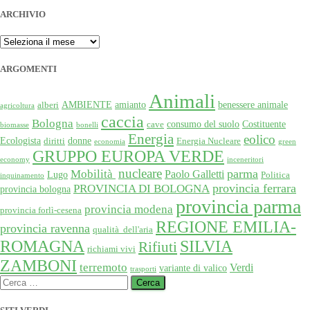
ARCHIVIO
ARCHIVIO
ARGOMENTI
Animali
AMBIENTE
amianto
benessere animale
alberi
agricoltura
caccia
Bologna
consumo del suolo
Costituente
cave
biomasse
bonelli
Energia
eolico
Ecologista
donne
diritti
Energia Nucleare
economia
green
GRUPPO EUROPA VERDE
economy
inceneritori
nucleare
Mobilità
parma
Paolo Galletti
Lugo
Politica
inquinamento
provincia ferrara
PROVINCIA DI BOLOGNA
provincia bologna
provincia parma
provincia modena
provincia forlì-cesena
REGIONE EMILIA-
provincia ravenna
qualità dell'aria
SILVIA
ROMAGNA
Rifiuti
richiami vivi
ZAMBONI
terremoto
Verdi
variante di valico
trasporti
Ricerca
per: