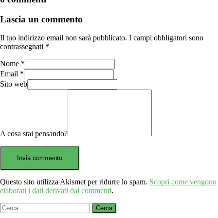
Lascia un commento
Il tuo indirizzo email non sarà pubblicato.
I campi obbligatori sono
contrassegnati
*
Nome
*
Email
*
Sito web
A cosa stai pensando?
Questo sito utilizza Akismet per ridurre lo spam.
Scopri come vengono
elaborati i dati derivati dai commenti
.
Ricerca
per: