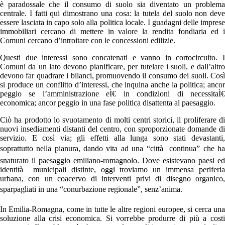
è paradossale che il consumo di suolo sia diventato un problema
centrale. I fatti qui dimostrano una cosa: la tutela del suolo non deve
essere lasciata in capo solo alla politica locale. I guadagni delle imprese
immobiliari cercano di mettere in valore la rendita fondiaria ed i
Comuni cercano d’introitare con le concessioni edilizie.
Questi due interessi sono concatenati e vanno in cortocircuito. I
Comuni da un lato devono pianificare, per tutelare i suoli, e dall’altro
devono far quadrare i bilanci, promuovendo il consumo dei suoli. Così
si produce un conflitto d’interessi, che inquina anche la politica; ancor
peggio se l’amministrazione eÌ€ in condizioni di necessitaÌ€
economica; ancor peggio in una fase politica disattenta al paesaggio.
Ciò ha prodotto lo svuotamento di molti centri storici, il proliferare di
nuovi insediamenti distanti del centro, con sproporzionate domande di
servizio. E così via; gli effetti alla lunga sono stati devastanti,
soprattutto nella pianura, dando vita ad una “città continua” che ha
snaturato il paesaggio emiliano-romagnolo. Dove esistevano paesi ed
identità municipali distinte, oggi troviamo un immensa periferia
urbana, con un coacervo di interventi privi di disegno organico,
sparpagliati in una “conurbazione regionale”, senz’anima.
In Emilia-Romagna, come in tutte le altre regioni europee, si cerca una
soluzione alla crisi economica. Si vorrebbe produrre di più a costi