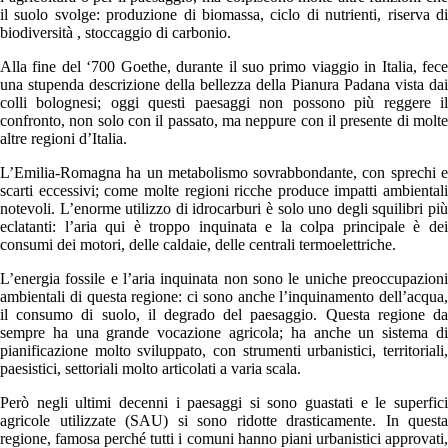
il suolo svolge: produzione di biomassa, ciclo di nutrienti, riserva di
biodiversità , stoccaggio di carbonio.
Alla fine del ‘700 Goethe, durante il suo primo viaggio in Italia, fece
una stupenda descrizione della bellezza della Pianura Padana vista dai
colli bolognesi; oggi questi paesaggi non possono più reggere il
confronto, non solo con il passato, ma neppure con il presente di molte
altre regioni d’Italia.
L’Emilia-Romagna ha un metabolismo sovrabbondante, con sprechi e
scarti eccessivi; come molte regioni ricche produce impatti ambientali
notevoli. L’enorme utilizzo di idrocarburi è solo uno degli squilibri più
eclatanti: l’aria qui è troppo inquinata e la colpa principale è dei
consumi dei motori, delle caldaie, delle centrali termoelettriche.
L’energia fossile e l’aria inquinata non sono le uniche preoccupazioni
ambientali di questa regione: ci sono anche l’inquinamento dell’acqua,
il consumo di suolo, il degrado del paesaggio. Questa regione da
sempre ha una grande vocazione agricola; ha anche un sistema di
pianificazione molto sviluppato, con strumenti urbanistici, territoriali,
paesistici, settoriali molto articolati a varia scala.
Però negli ultimi decenni i paesaggi si sono guastati e le superfici
agricole utilizzate (SAU) si sono ridotte drasticamente. In questa
regione, famosa perché tutti i comuni hanno piani urbanistici approvati,