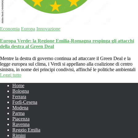
Economia
Europa
Innovazione
Europa Verde: la Regione Emilia-Romagna respinga gli attacchi
della destra al Green Deal
Mentre la destra di governo continua ad attaccare il Green Deal e la
legge europea sul clima, i Verdi si appellano alla coalizione di centro
sinistra, in nome dei principi condivisi, affinché le politiche ambientali
Leggi tutto
Home
Bologna
Ferrara
Forlì-Cesena
Modena
Parma
Piacenza
Ravenna
Reggio Emilia
Rimini