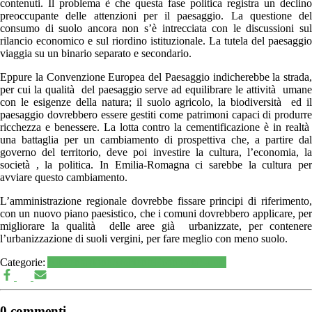
contenuti. Il problema è che questa fase politica registra un declino
preoccupante delle attenzioni per il paesaggio. La questione del
consumo di suolo ancora non s’è intrecciata con le discussioni sul
rilancio economico e sul riordino istituzionale. La tutela del paesaggio
viaggia su un binario separato e secondario.
Eppure la Convenzione Europea del Paesaggio indicherebbe la strada,
per cui la qualità del paesaggio serve ad equilibrare le attività umane
con le esigenze della natura; il suolo agricolo, la biodiversità ed il
paesaggio dovrebbero essere gestiti come patrimoni capaci di produrre
ricchezza e benessere. La lotta contro la cementificazione è in realtà
una battaglia per un cambiamento di prospettiva che, a partire dal
governo del territorio, deve poi investire la cultura, l’economia, la
società , la politica. In Emilia-Romagna ci sarebbe la cultura per
avviare questo cambiamento.
L’amministrazione regionale dovrebbe fissare principi di riferimento,
con un nuovo piano paesistico, che i comuni dovrebbero applicare, per
migliorare la qualità delle aree già urbanizzate, per contenere
l’urbanizzazione di suoli vergini, per fare meglio con meno suolo.
Categorie:
Alimentazione
Ambiente
Economia
Salute
0 commenti