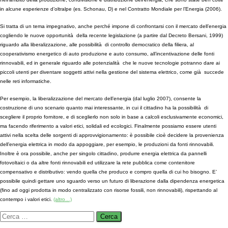
in alcune esperienze d’oltralpe (es. Schonau, D) e nel Contratto Mondiale per l’Energia (2006).
Si tratta di un tema impegnativo, anche perché impone di confrontarsi con il mercato dell’energia
cogliendo le nuove opportunità della recente legislazione (a partire dal Decreto Bersani, 1999)
riguardo alla liberalizzazione, alle possibilità di controllo democratico della filiera, al
cooperativismo energetico di auto produzione e auto consumo, all’incentivazione delle fonti
rinnovabili, ed in generale riguardo alle potenzialità che le nuove tecnologie potranno dare ai
piccoli utenti per diventare soggetti attivi nella gestione del sistema elettrico, come già succede
nelle reti informatiche.
Per esempio, la liberalizzazione del mercato dell’energia (dal luglio 2007), consente la
costruzione di uno scenario quanto mai interessante, in cui il cittadino ha la possibilità di
scegliere il proprio fornitore, e di sceglierlo non solo in base a calcoli esclusivamente economici,
ma facendo riferimento a valori etici, solidali ed ecologici. Finalmente possiamo essere utenti
attivi nella scelta delle sorgenti di approvvigionamento: è possibile cioè decidere la provenienza
dell’energia elettrica in modo da appoggiare, per esempio, le produzioni da fonti rinnovabili.
Inoltre è ora possibile, anche per singolo cittadino, produrre energia elettrica da pannelli
fotovoltaici o da altre fonti rinnovabili ed utilizzare la rete pubblica come contenitore
compensativo e distributivo: vendo quella che produco e compro quella di cui ho bisogno. E’
possibile quindi gettare uno sguardo verso un futuro di liberazione dalla dipendenza energetica
(fino ad oggi prodotta in modo centralizzato con risorse fossili, non rinnovabili), rispettando al
contempo i valori etici.
(altro…)
Ricerca
per: