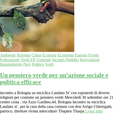
Ambiente
Bologna
Clima
Ecologia
Economia
Energia
Eventi
Federazione Verdi ER
Generale
Incontri Pubblici
Innovazione
Inquinamento
Pace
Politica
Verdi
Un pensiero verde per un’azione sociale e
politica efficace
incontro a Bologna su enciclica Laudato Si’ con esponenti di diverse
religioni per costruire un pensiero verde Mercoledì 30 settembre ore 21
centro costa , via Azzo Gardino,44, Bologna incontro su enciclica
Laudato si’, per la cura della casa comune con don Arrigo Chieregatti,
parroco, direttore rivista interculture Thupten Tharpa
Leggi tutto