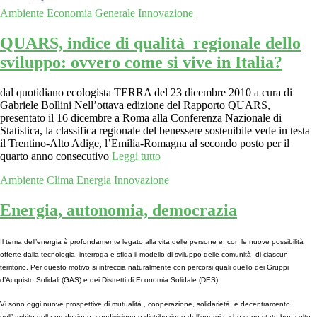
Ambiente
Economia
Generale
Innovazione
QUARS, indice di qualità regionale dello
sviluppo: ovvero come si vive in Italia?
dal quotidiano ecologista TERRA del 23 dicembre 2010 a cura di
Gabriele Bollini Nell’ottava edizione del Rapporto QUARS,
presentato il 16 dicembre a Roma alla Conferenza Nazionale di
Statistica, la classifica regionale del benessere sostenibile vede in testa
il Trentino-Alto Adige, l’Emilia-Romagna al secondo posto per il
quarto anno consecutivo
Leggi tutto
Ambiente
Clima
Energia
Innovazione
Energia, autonomia, democrazia
Il tema dell’energia è profondamente legato alla vita delle persone e, con le nuove possibilità
offerte dalla tecnologia, interroga e sfida il modello di sviluppo delle comunità di ciascun
territorio. Per questo motivo si intreccia naturalmente con percorsi quali quello dei Gruppi
d’Acquisto Solidali (GAS) e dei Distretti di Economia Solidale (DES).
Vi sono oggi nuove prospettive di mutualità , cooperazione, solidarietà e decentramento
nell’ambito della produzione, condivisione e distribuzione dell’energia, che sono state ben colte