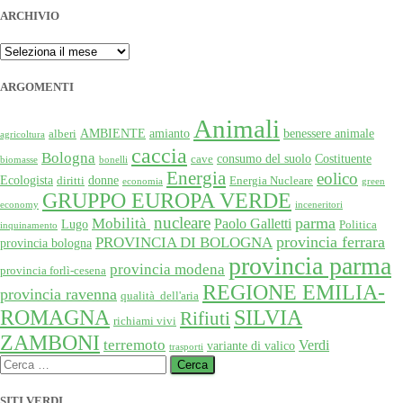
ARCHIVIO
ARCHIVIO
ARGOMENTI
Animali
AMBIENTE
amianto
benessere animale
alberi
agricoltura
caccia
Bologna
consumo del suolo
Costituente
cave
biomasse
bonelli
Energia
eolico
Ecologista
donne
diritti
Energia Nucleare
economia
green
GRUPPO EUROPA VERDE
economy
inceneritori
nucleare
Mobilità
parma
Paolo Galletti
Lugo
Politica
inquinamento
provincia ferrara
PROVINCIA DI BOLOGNA
provincia bologna
provincia parma
provincia modena
provincia forlì-cesena
REGIONE EMILIA-
provincia ravenna
qualità dell'aria
SILVIA
ROMAGNA
Rifiuti
richiami vivi
ZAMBONI
terremoto
Verdi
variante di valico
trasporti
Ricerca
per:
SITI VERDI