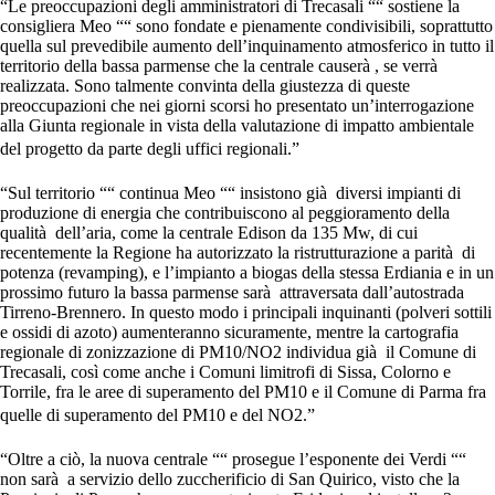
“Le preoccupazioni degli amministratori di Trecasali ““ sostiene la
consigliera Meo ““ sono fondate e pienamente condivisibili, soprattutto
quella sul prevedibile aumento dell’inquinamento atmosferico in tutto il
territorio della bassa parmense che la centrale causerà , se verrà
realizzata. Sono talmente convinta della giustezza di queste
preoccupazioni che nei giorni scorsi ho presentato un’interrogazione
alla Giunta regionale in vista della valutazione di impatto ambientale
del progetto da parte degli uffici regionali.”
“Sul territorio ““ continua Meo ““ insistono già diversi impianti di
produzione di energia che contribuiscono al peggioramento della
qualità dell’aria, come la centrale Edison da 135 Mw, di cui
recentemente la Regione ha autorizzato la ristrutturazione a parità di
potenza (revamping), e l’impianto a biogas della stessa Erdiania e in un
prossimo futuro la bassa parmense sarà attraversata dall’autostrada
Tirreno-Brennero. In questo modo i principali inquinanti (polveri sottili
e ossidi di azoto) aumenteranno sicuramente, mentre la cartografia
regionale di zonizzazione di PM10/NO2 individua già il Comune di
Trecasali, così come anche i Comuni limitrofi di Sissa, Colorno e
Torrile, fra le aree di superamento del PM10 e il Comune di Parma fra
quelle di superamento del PM10 e del NO2.”
“Oltre a ciò, la nuova centrale ““ prosegue l’esponente dei Verdi ““
non sarà a servizio dello zuccherificio di San Quirico, visto che la