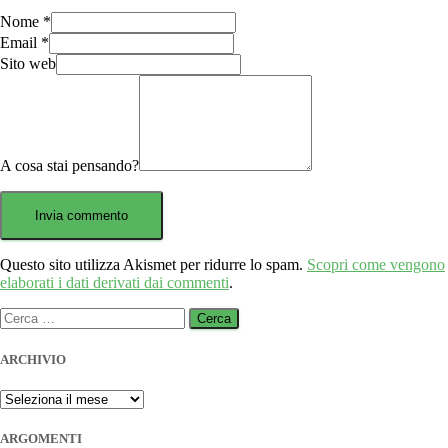
Nome
*
Email
*
Sito web
A cosa stai pensando?
Questo sito utilizza Akismet per ridurre lo spam.
Scopri come vengono
elaborati i dati derivati dai commenti
.
Ricerca
per:
ARCHIVIO
ARCHIVIO
ARGOMENTI