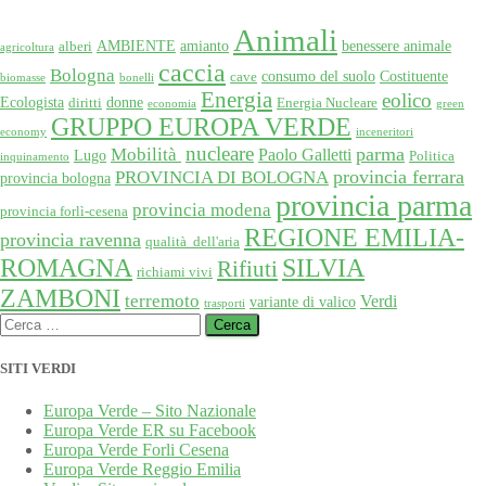
Animali
AMBIENTE
amianto
benessere animale
alberi
agricoltura
caccia
Bologna
consumo del suolo
Costituente
cave
biomasse
bonelli
Energia
eolico
Ecologista
donne
diritti
Energia Nucleare
economia
green
GRUPPO EUROPA VERDE
economy
inceneritori
nucleare
Mobilità
parma
Paolo Galletti
Lugo
Politica
inquinamento
provincia ferrara
PROVINCIA DI BOLOGNA
provincia bologna
provincia parma
provincia modena
provincia forlì-cesena
REGIONE EMILIA-
provincia ravenna
qualità dell'aria
SILVIA
ROMAGNA
Rifiuti
richiami vivi
ZAMBONI
terremoto
Verdi
variante di valico
trasporti
Ricerca
per:
SITI VERDI
Europa Verde – Sito Nazionale
Europa Verde ER su Facebook
Europa Verde Forli Cesena
Europa Verde Reggio Emilia