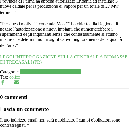
Provincia di Parma ha appena autorizzato Eridania ad installare 3
nuove caldaie per la produzione di vapore per un totale di 27 Mw
termici.”
“Per questi motivi ““ conclude Meo ““ ho chiesto alla Regione di
negare l’autorizzazione a nuovi impianti che aumenterebbero i
superamenti degli inquinanti senza che contestualmente si attuino
misure che determinino un significativo miglioramento della qualità
dell’aria.”
LEGGI INTERROGAZIONE SULLA CENTRALE A BIOMASSE
DI TRECASALI (PR)
Categorie:
Ambiente
Economia
Energia
Parma
Tag:
eolico
0 commenti
Lascia un commento
Il tuo indirizzo email non sarà pubblicato.
I campi obbligatori sono
contrassegnati
*