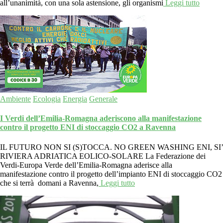
all’unanimità, con una sola astensione, gli organismi
Leggi tutto
Ambiente
Ecologia
Energia
Generale
I Verdi dell’Emilia-Romagna aderiscono alla manifestazione
contro il progetto ENI di stoccaggio CO2 a Ravenna
IL FUTURO NON SI (S)TOCCA. NO GREEN WASHING ENI, SI’
RIVIERA ADRIATICA EOLICO-SOLARE La Federazione dei
Verdi-Europa Verde dell’Emilia-Romagna aderisce alla
manifestazione contro il progetto dell’impianto ENI di stoccaggio CO2
che si terrà domani a Ravenna,
Leggi tutto