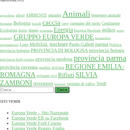
ARGOMENTI
Animali
AMBIENTE
amianto
benessere animale
alberi
agricoltura
caccia
Bologna
consumo del suolo
Costituente
cave
biomasse
bonelli
Energia
eolico
Ecologista
donne
diritti
Energia Nucleare
economia
green
GRUPPO EUROPA VERDE
economy
inceneritori
nucleare
Mobilità
parma
Paolo Galletti
Lugo
Politica
inquinamento
provincia ferrara
PROVINCIA DI BOLOGNA
provincia bologna
provincia parma
provincia modena
provincia forlì-cesena
REGIONE EMILIA-
provincia ravenna
qualità dell'aria
SILVIA
ROMAGNA
Rifiuti
richiami vivi
ZAMBONI
terremoto
Verdi
variante di valico
trasporti
Ricerca
per:
SITI VERDI
Europa Verde – Sito Nazionale
Europa Verde ER su Facebook
Europa Verde Forli Cesena
Europa Verde Reggio Emilia