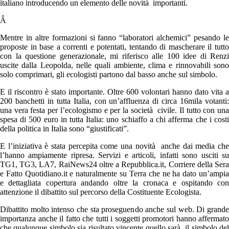
italiano introducendo un elemento delle novità importanti.
Â
Mentre in altre formazioni si fanno “laboratori alchemici” pesando le
proposte in base a correnti e potentati, tentando di mascherare il tutto
con la questione generazionale, mi riferisco alle 100 idee di Renzi
uscite dalla Leopolda, nelle quali ambiente, clima e rinnovabili sono
solo comprimari, gli ecologisti partono dal basso anche sul simbolo.
E il riscontro è stato importante. Oltre 600 volontari hanno dato vita a
200 banchetti in tutta Italia, con un’affluenza di circa 16mila votanti:
una vera festa per l’ecologismo e per la società civile. Il tutto con una
spesa di 500 euro in tutta Italia: uno schiaffo a chi afferma che i costi
della politica in Italia sono “giustificati”.
E l’iniziativa è stata percepita come una novità anche dai media che
l’hanno ampiamente ripresa. Servizi e articoli, infatti sono usciti su
TG1, TG3, LA7, RaiNews24 oltre a Repubblica.it, Corriere della Sera
e Fatto Quotidiano.it e naturalmente su Terra che ne ha dato un’ampia
e dettagliata copertura andando oltre la cronaca e ospitando con
attenzione il dibattito sul percorso della Costituente Ecologista.
Dibattito molto intenso che sta proseguendo anche sul web. Di grande
importanza anche il fatto che tutti i soggetti promotori hanno affermato
che qualunque simbolo sia risultato vincente quello sarà il simbolo del