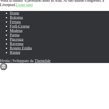
Verdi si riunirà il prossimo anno in Asia. Al suo ultimo congresso, a
Liverpool
Leggi tutto
Home
Bologna
Ferrara
Forlì-Cesena
Modena
Parma
Piacenza
Ravenna
Reggio Emilia
Rimini
Hestia | Sviluppato da
ThemeIsle