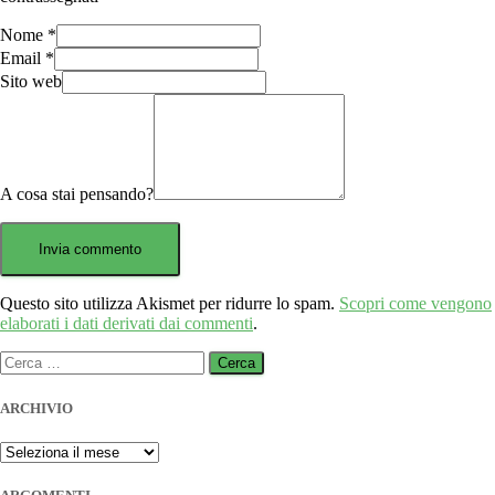
Nome
*
Email
*
Sito web
A cosa stai pensando?
Questo sito utilizza Akismet per ridurre lo spam.
Scopri come vengono
elaborati i dati derivati dai commenti
.
Ricerca
per:
ARCHIVIO
ARCHIVIO