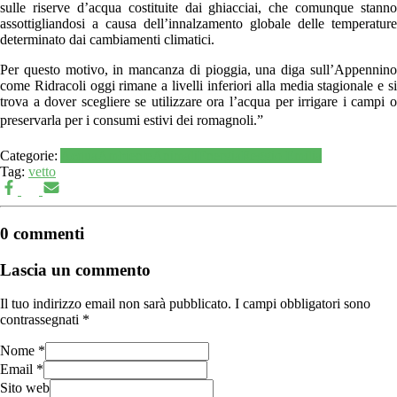
sulle riserve d’acqua costituite dai ghiacciai, che comunque stanno
assottigliandosi a causa dell’innalzamento globale delle temperature
determinato dai cambiamenti climatici.
Per questo motivo, in mancanza di pioggia, una diga sull’Appennino
come Ridracoli oggi rimane a livelli inferiori alla media stagionale e si
trova a dover scegliere se utilizzare ora l’acqua per irrigare i campi o
preservarla per i consumi estivi dei romagnoli.”
Categorie:
Acqua
Ambiente
Animali
Energia
Reggio Emilia
Tag:
vetto
0 commenti
Lascia un commento
Il tuo indirizzo email non sarà pubblicato.
I campi obbligatori sono
contrassegnati
*
Nome
*
Email
*
Sito web