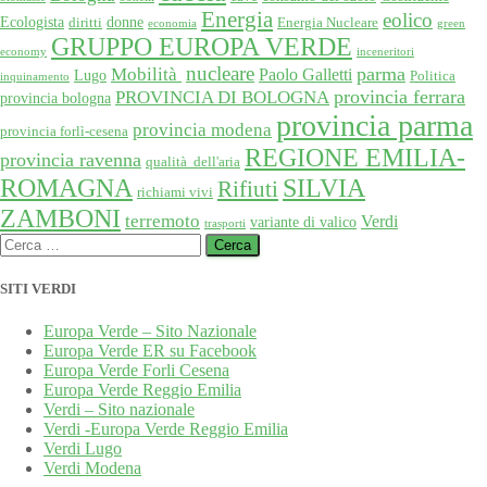
Energia
eolico
Ecologista
donne
diritti
Energia Nucleare
economia
green
GRUPPO EUROPA VERDE
economy
inceneritori
nucleare
Mobilità
parma
Paolo Galletti
Lugo
Politica
inquinamento
provincia ferrara
PROVINCIA DI BOLOGNA
provincia bologna
provincia parma
provincia modena
provincia forlì-cesena
REGIONE EMILIA-
provincia ravenna
qualità dell'aria
SILVIA
ROMAGNA
Rifiuti
richiami vivi
ZAMBONI
terremoto
Verdi
variante di valico
trasporti
Ricerca
per:
SITI VERDI
Europa Verde – Sito Nazionale
Europa Verde ER su Facebook
Europa Verde Forli Cesena
Europa Verde Reggio Emilia
Verdi – Sito nazionale
Verdi -Europa Verde Reggio Emilia
Verdi Lugo
Verdi Modena