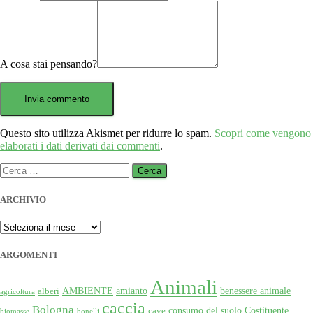
A cosa stai pensando?
Questo sito utilizza Akismet per ridurre lo spam.
Scopri come vengono
elaborati i dati derivati dai commenti
.
Ricerca
per:
ARCHIVIO
ARCHIVIO
ARGOMENTI
Animali
AMBIENTE
amianto
benessere animale
alberi
agricoltura
caccia
Bologna
consumo del suolo
Costituente
cave
biomasse
bonelli