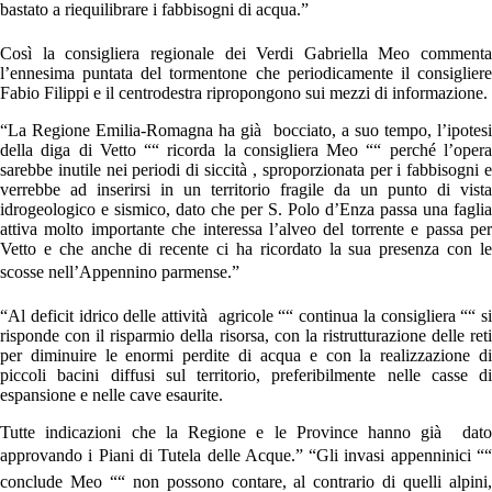
bastato a riequilibrare i fabbisogni di acqua.”
Così la consigliera regionale dei Verdi Gabriella Meo commenta
l’ennesima puntata del tormentone che periodicamente il consigliere
Fabio Filippi e il centrodestra ripropongono sui mezzi di informazione.
“La Regione Emilia-Romagna ha già bocciato, a suo tempo, l’ipotesi
della diga di Vetto ““ ricorda la consigliera Meo ““ perché l’opera
sarebbe inutile nei periodi di siccità , sproporzionata per i fabbisogni e
verrebbe ad inserirsi in un territorio fragile da un punto di vista
idrogeologico e sismico, dato che per S. Polo d’Enza passa una faglia
attiva molto importante che interessa l’alveo del torrente e passa per
Vetto e che anche di recente ci ha ricordato la sua presenza con le
scosse nell’Appennino parmense.”
“Al deficit idrico delle attività agricole ““ continua la consigliera ““ si
risponde con il risparmio della risorsa, con la ristrutturazione delle reti
per diminuire le enormi perdite di acqua e con la realizzazione di
piccoli bacini diffusi sul territorio, preferibilmente nelle casse di
espansione e nelle cave esaurite.
Tutte indicazioni che la Regione e le Province hanno già dato
approvando i Piani di Tutela delle Acque.” “Gli invasi appenninici ““
conclude Meo ““ non possono contare, al contrario di quelli alpini,