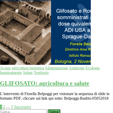
Acqua
agricoltura biologica
Alimentazione
Ambiente
Ecologia
Inquinamento
Salute
Territorio
GLIFOSATO: agricoltura e salute
L’intervento di Fiorella Belpoggi per visionare la sequenza di slide in
formato PDF, cliccare sul link qui sotto: Belpoggi-Budrio-05052018
Paginazione
1
2
…
5
Successivi
Ricerca