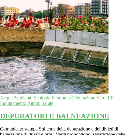
Acqua
Ambiente
Ecologia
Economia
Federazione Verdi ER
Inquinamento
Rimini
Salute
DEPURATORI E BALNEAZIONE
Comunicato stampa Sul tema della depurazione e dei divieti di
balneazione di questi giorni i Verdi propongono: separazione delle