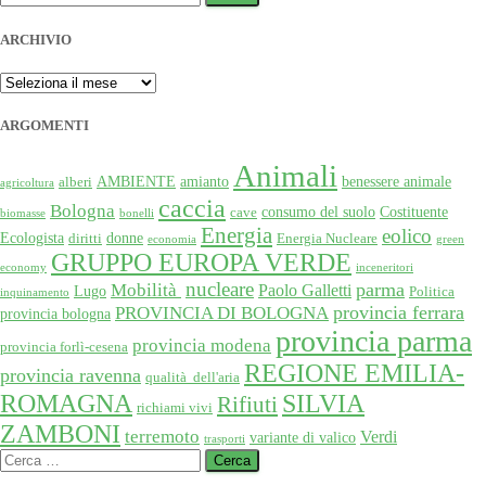
degli
per:
articoli
ARCHIVIO
ARCHIVIO
ARGOMENTI
Animali
AMBIENTE
amianto
benessere animale
alberi
agricoltura
caccia
Bologna
consumo del suolo
Costituente
cave
biomasse
bonelli
Energia
eolico
Ecologista
donne
diritti
Energia Nucleare
economia
green
GRUPPO EUROPA VERDE
economy
inceneritori
nucleare
Mobilità
parma
Paolo Galletti
Lugo
Politica
inquinamento
provincia ferrara
PROVINCIA DI BOLOGNA
provincia bologna
provincia parma
provincia modena
provincia forlì-cesena
REGIONE EMILIA-
provincia ravenna
qualità dell'aria
SILVIA
ROMAGNA
Rifiuti
richiami vivi
ZAMBONI
terremoto
Verdi
variante di valico
trasporti
Ricerca
per: