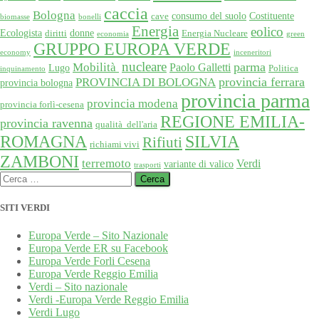
caccia
Bologna
consumo del suolo
Costituente
cave
biomasse
bonelli
Energia
eolico
Ecologista
donne
diritti
Energia Nucleare
economia
green
GRUPPO EUROPA VERDE
economy
inceneritori
nucleare
Mobilità
parma
Paolo Galletti
Lugo
Politica
inquinamento
provincia ferrara
PROVINCIA DI BOLOGNA
provincia bologna
provincia parma
provincia modena
provincia forlì-cesena
REGIONE EMILIA-
provincia ravenna
qualità dell'aria
SILVIA
ROMAGNA
Rifiuti
richiami vivi
ZAMBONI
terremoto
Verdi
variante di valico
trasporti
Ricerca
per:
SITI VERDI
Europa Verde – Sito Nazionale
Europa Verde ER su Facebook
Europa Verde Forli Cesena
Europa Verde Reggio Emilia
Verdi – Sito nazionale
Verdi -Europa Verde Reggio Emilia
Verdi Lugo