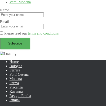
Verdi Modena
Name
Email
Please read our
terms and conditions
Home
Bologna
Ferrara
Forlì-Cesena
Modena
Parma
Piacenza
Ravenna
Reggio Emilia
Rimini