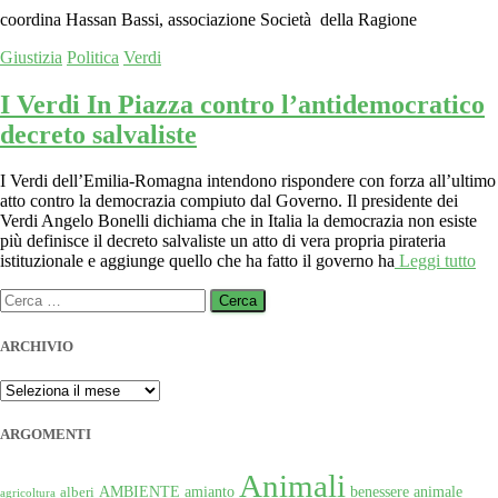
coordina Hassan Bassi, associazione Società della Ragione
Giustizia
Politica
Verdi
I Verdi In Piazza contro l’antidemocratico
decreto salvaliste
I Verdi dell’Emilia-Romagna intendono rispondere con forza all’ultimo
atto contro la democrazia compiuto dal Governo. Il presidente dei
Verdi Angelo Bonelli dichiama che in Italia la democrazia non esiste
più definisce il decreto salvaliste un atto di vera propria pirateria
istituzionale e aggiunge quello che ha fatto il governo ha
Leggi tutto
Ricerca
per:
ARCHIVIO
ARCHIVIO
ARGOMENTI
Animali
AMBIENTE
amianto
benessere animale
alberi
agricoltura