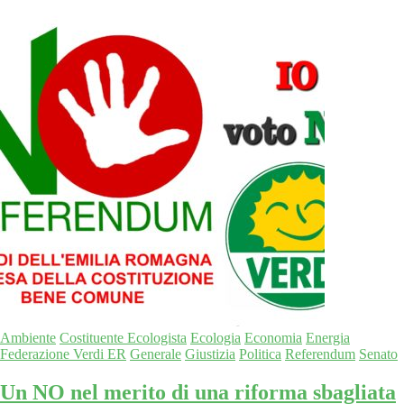
Ambiente
Costituente Ecologista
Ecologia
Economia
Energia
Federazione Verdi ER
Generale
Giustizia
Politica
Referendum
Senato
Un NO nel merito di una riforma sbagliata