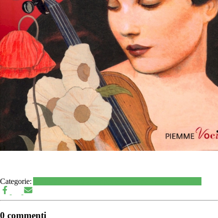
Categorie:
Ambiente
Bologna
Donne
Federazione Verdi ER
Politica
0 commenti