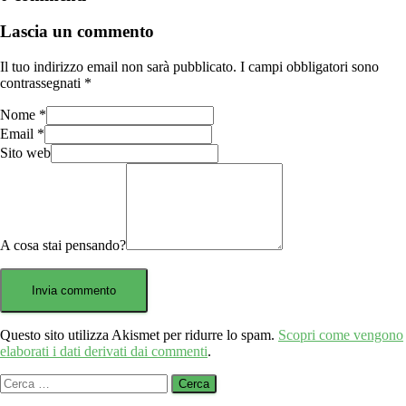
Lascia un commento
Il tuo indirizzo email non sarà pubblicato.
I campi obbligatori sono
contrassegnati
*
Nome
*
Email
*
Sito web
A cosa stai pensando?
Questo sito utilizza Akismet per ridurre lo spam.
Scopri come vengono
elaborati i dati derivati dai commenti
.
Ricerca
per: