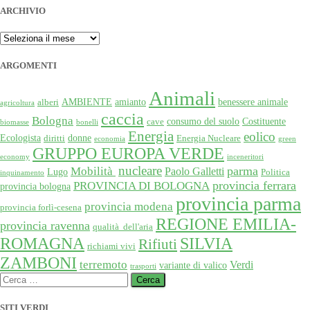
ARCHIVIO
ARCHIVIO
ARGOMENTI
Animali
AMBIENTE
amianto
benessere animale
alberi
agricoltura
caccia
Bologna
consumo del suolo
Costituente
cave
biomasse
bonelli
Energia
eolico
Ecologista
donne
diritti
Energia Nucleare
economia
green
GRUPPO EUROPA VERDE
economy
inceneritori
nucleare
Mobilità
parma
Paolo Galletti
Lugo
Politica
inquinamento
provincia ferrara
PROVINCIA DI BOLOGNA
provincia bologna
provincia parma
provincia modena
provincia forlì-cesena
REGIONE EMILIA-
provincia ravenna
qualità dell'aria
SILVIA
ROMAGNA
Rifiuti
richiami vivi
ZAMBONI
terremoto
Verdi
variante di valico
trasporti
Ricerca
per:
SITI VERDI