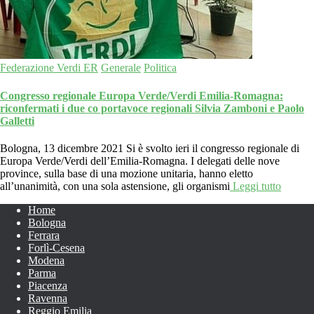
Federazione Verdi ER
Generale
Politica
Congresso regionale Europa Verde/Verdi Emilia-Romagna:
riconfermati i due co portavoce regionali Silvia Zamboni e Paolo
Galletti
Bologna, 13 dicembre 2021 Si è svolto ieri il congresso regionale di
Europa Verde/Verdi dell’Emilia-Romagna. I delegati delle nove
province, sulla base di una mozione unitaria, hanno eletto
all’unanimità, con una sola astensione, gli organismi
Leggi tutto
Home
Bologna
Ferrara
Forlì-Cesena
Modena
Parma
Piacenza
Ravenna
Reggio Emilia