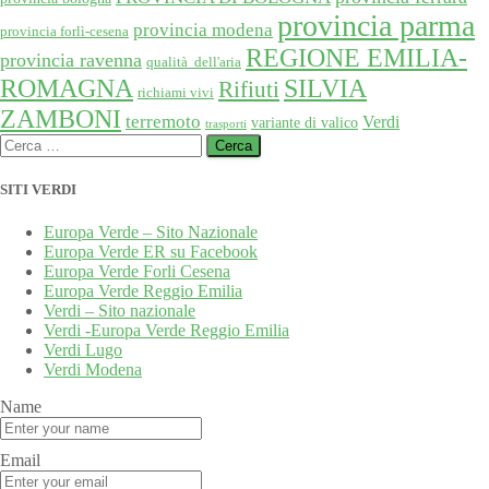
provincia parma
provincia modena
provincia forlì-cesena
REGIONE EMILIA-
provincia ravenna
qualità dell'aria
SILVIA
ROMAGNA
Rifiuti
richiami vivi
ZAMBONI
terremoto
Verdi
variante di valico
trasporti
Ricerca
per:
SITI VERDI
Europa Verde – Sito Nazionale
Europa Verde ER su Facebook
Europa Verde Forli Cesena
Europa Verde Reggio Emilia
Verdi – Sito nazionale
Verdi -Europa Verde Reggio Emilia
Verdi Lugo
Verdi Modena
Name
Email