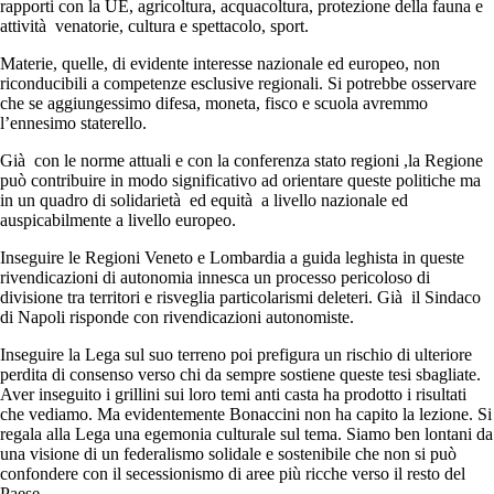
rapporti con la UE, agricoltura, acquacoltura, protezione della fauna e
attività venatorie, cultura e spettacolo, sport.
Materie, quelle, di evidente interesse nazionale ed europeo, non
riconducibili a competenze esclusive regionali. Si potrebbe osservare
che se aggiungessimo difesa, moneta, fisco e scuola avremmo
l’ennesimo staterello.
Già con le norme attuali e con la conferenza stato regioni ,la Regione
può contribuire in modo significativo ad orientare queste politiche ma
in un quadro di solidarietà ed equità a livello nazionale ed
auspicabilmente a livello europeo.
Inseguire le Regioni Veneto e Lombardia a guida leghista in queste
rivendicazioni di autonomia innesca un processo pericoloso di
divisione tra territori e risveglia particolarismi deleteri. Già il Sindaco
di Napoli risponde con rivendicazioni autonomiste.
Inseguire la Lega sul suo terreno poi prefigura un rischio di ulteriore
perdita di consenso verso chi da sempre sostiene queste tesi sbagliate.
Aver inseguito i grillini sui loro temi anti casta ha prodotto i risultati
che vediamo. Ma evidentemente Bonaccini non ha capito la lezione. Si
regala alla Lega una egemonia culturale sul tema. Siamo ben lontani da
una visione di un federalismo solidale e sostenibile che non si può
confondere con il secessionismo di aree più ricche verso il resto del
Paese.