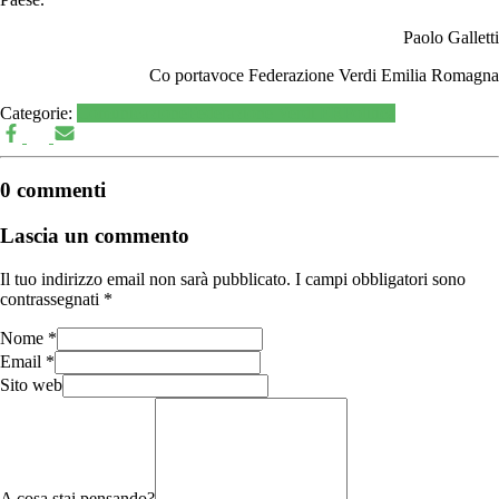
Paolo Galletti
Co portavoce Federazione Verdi Emilia Romagna
Categorie:
Comunicazione
Federazione Verdi ER
Politica
0 commenti
Lascia un commento
Il tuo indirizzo email non sarà pubblicato.
I campi obbligatori sono
contrassegnati
*
Nome
*
Email
*
Sito web
A cosa stai pensando?