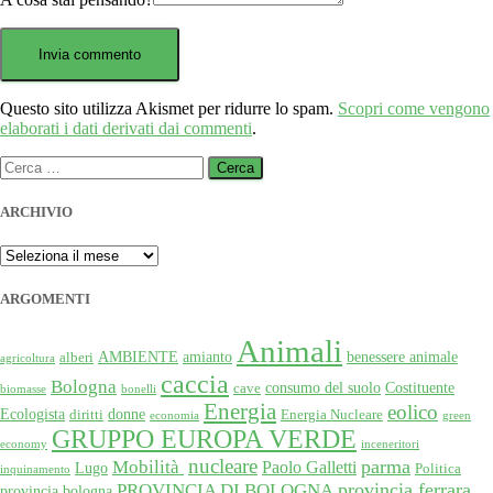
Questo sito utilizza Akismet per ridurre lo spam.
Scopri come vengono
elaborati i dati derivati dai commenti
.
Ricerca
per:
ARCHIVIO
ARCHIVIO
ARGOMENTI
Animali
AMBIENTE
amianto
benessere animale
alberi
agricoltura
caccia
Bologna
consumo del suolo
Costituente
cave
biomasse
bonelli
Energia
eolico
Ecologista
donne
diritti
Energia Nucleare
economia
green
GRUPPO EUROPA VERDE
economy
inceneritori
nucleare
Mobilità
parma
Paolo Galletti
Lugo
Politica
inquinamento
provincia ferrara
PROVINCIA DI BOLOGNA
provincia bologna