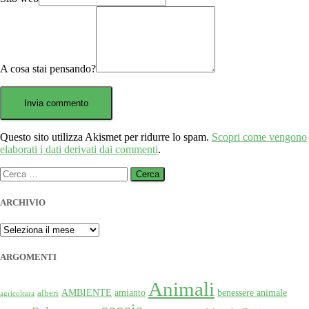
A cosa stai pensando?
Questo sito utilizza Akismet per ridurre lo spam.
Scopri come vengono
elaborati i dati derivati dai commenti
.
Ricerca
per:
ARCHIVIO
ARCHIVIO
ARGOMENTI
Animali
AMBIENTE
amianto
benessere animale
alberi
agricoltura