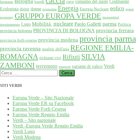
caccia
Bologna
consumo del suolo
Costituente
cave
biomasse
bonelli
Energia
eolico
Ecologista
donne
diritti
Energia Nucleare
economia
green
GRUPPO EUROPA VERDE
economy
inceneritori
nucleare
Mobilità
parma
Paolo Galletti
Lugo
Politica
inquinamento
provincia ferrara
PROVINCIA DI BOLOGNA
provincia bologna
provincia parma
provincia modena
provincia forlì-cesena
REGIONE EMILIA-
provincia ravenna
qualità dell'aria
SILVIA
ROMAGNA
Rifiuti
richiami vivi
ZAMBONI
terremoto
Verdi
variante di valico
trasporti
Ricerca
per:
SITI VERDI
Europa Verde – Sito Nazionale
Europa Verde ER su Facebook
Europa Verde Forli Cesena
Europa Verde Reggio Emilia
Verdi – Sito nazionale
Verdi -Europa Verde Reggio Emilia
Verdi Lugo
Verdi Modena