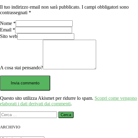
Il tuo indirizzo email non sarà pubblicato.
I campi obbligatori sono
contrassegnati
*
Nome
*
Email
*
Sito web
A cosa stai pensando?
Questo sito utilizza Akismet per ridurre lo spam.
Scopri come vengono
elaborati i dati derivati dai commenti
.
Ricerca
per:
ARCHIVIO