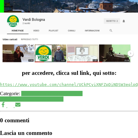
per accedere, clicca sul link, qui sotto:
https://www.youtube.com/channel/UCkPCviXNFZpDiNDSW3eqlpQ
Categorie:
Bologna
Comunicazione
Notizie
Aggregate
Politica
Territorio
Verdi
0 commenti
Lascia un commento