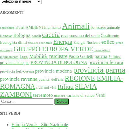
ARCHIVIO
ARGOMENTI
Animali
AMBIENTE
amianto
benessere animale
alberi
agricoltura
caccia
Bologna
consumo del suolo
Costituente
cave
biomasse
bonelli
Energia
eolico
Ecologista
donne
diritti
Energia Nucleare
economia
green
GRUPPO EUROPA VERDE
economy
inceneritori
nucleare
Mobilità
parma
Paolo Galletti
Lugo
Politica
inquinamento
provincia ferrara
PROVINCIA DI BOLOGNA
provincia bologna
provincia parma
provincia modena
provincia forlì-cesena
REGIONE EMILIA-
provincia ravenna
qualità dell'aria
SILVIA
ROMAGNA
Rifiuti
richiami vivi
ZAMBONI
terremoto
Verdi
variante di valico
trasporti
Ricerca
per:
SITI VERDI
Europa Verde – Sito Nazionale