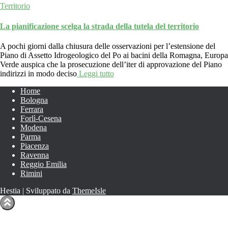
Territorio
La pianificazione scelga la strada della tutela del territorio
A pochi giorni dalla chiusura delle osservazioni per l’estensione del
Piano di Assetto Idrogeologico del Po ai bacini della Romagna, Europa
Verde auspica che la prosecuzione dell’iter di approvazione del Piano
indirizzi in modo deciso
Leggi tutto
Home
Bologna
Ferrara
Forlì-Cesena
Modena
Parma
Piacenza
Ravenna
Reggio Emilia
Rimini
Hestia | Sviluppato da
ThemeIsle