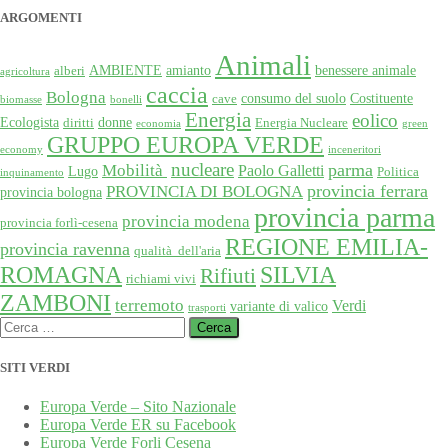
ARGOMENTI
Animali
AMBIENTE
amianto
benessere animale
alberi
agricoltura
caccia
Bologna
consumo del suolo
Costituente
cave
biomasse
bonelli
Energia
eolico
Ecologista
donne
diritti
Energia Nucleare
economia
green
GRUPPO EUROPA VERDE
economy
inceneritori
nucleare
Mobilità
parma
Paolo Galletti
Lugo
Politica
inquinamento
provincia ferrara
PROVINCIA DI BOLOGNA
provincia bologna
provincia parma
provincia modena
provincia forlì-cesena
REGIONE EMILIA-
provincia ravenna
qualità dell'aria
SILVIA
ROMAGNA
Rifiuti
richiami vivi
ZAMBONI
terremoto
Verdi
variante di valico
trasporti
Ricerca
per:
SITI VERDI
Europa Verde – Sito Nazionale
Europa Verde ER su Facebook
Europa Verde Forli Cesena