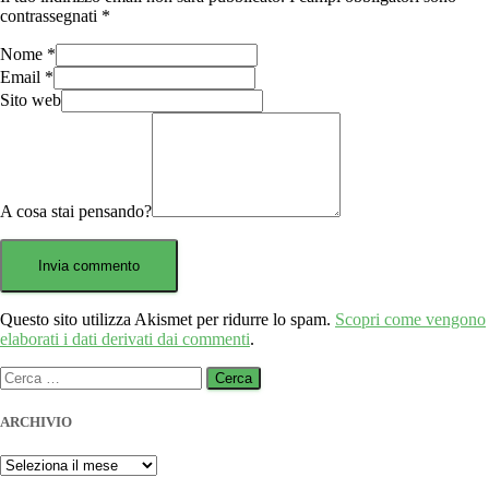
contrassegnati
*
Nome
*
Email
*
Sito web
A cosa stai pensando?
Questo sito utilizza Akismet per ridurre lo spam.
Scopri come vengono
elaborati i dati derivati dai commenti
.
Ricerca
per:
ARCHIVIO
ARCHIVIO