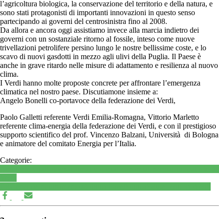
l’agricoltura biologica, la conservazione del territorio e della natura, e
sono stati protagonisti di importanti innovazioni in questo senso
partecipando ai governi del centrosinistra fino al 2008.
Da allora e ancora oggi assistiamo invece alla marcia indietro dei
governi con un sostanziale ritorno al fossile, inteso come nuove
trivellazioni petrolifere persino lungo le nostre bellissime coste, e lo
scavo di nuovi gasdotti in mezzo agli ulivi della Puglia. Il Paese è
anche in grave ritardo nelle misure di adattamento e resilienza al nuovo
clima.
I Verdi hanno molte proposte concrete per affrontare l’emergenza
climatica nel nostro paese. Discutiamone insieme a:
Angelo Bonelli co-portavoce della federazione dei Verdi,
Paolo Galletti referente Verdi Emilia-Romagna, Vittorio Marletto
referente clima-energia della federazione dei Verdi, e con il prestigioso
supporto scientifico del prof. Vincenzo Balzani, Università di Bologna
e animatore del comitato Energia per l’Italia.
Categorie:
Ambiente
Aria
Bologna
Clima
Ecologia
Economia
Energia
Europa
Federaz
Verdi
ER
Generale
Inquinamento
Mobilità
Pace
Politica
Salute
Territorio
Verdi