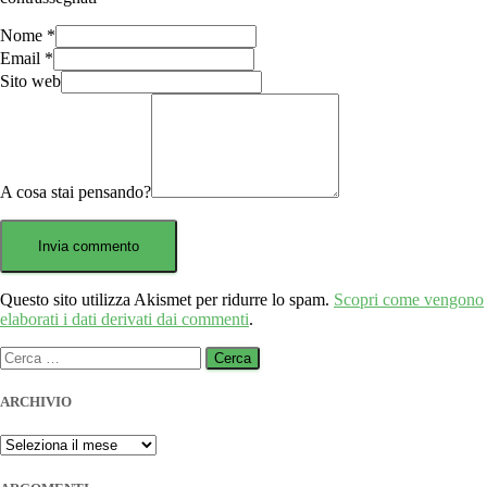
Nome
*
Email
*
Sito web
A cosa stai pensando?
Questo sito utilizza Akismet per ridurre lo spam.
Scopri come vengono
elaborati i dati derivati dai commenti
.
Ricerca
per:
ARCHIVIO
ARCHIVIO