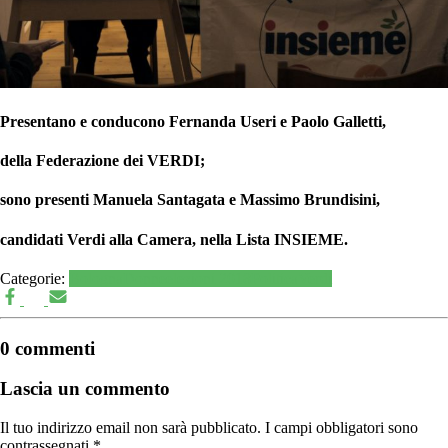
Presentano e conducono Fernanda Useri e Paolo Galletti,
della
Federazione dei VERDI
;
sono presenti Manuela Santagata e Massimo Brundisini,
candidati
Verdi
alla
Camera
, nella Lista
INSIEME
.
Categorie:
Bologna
Donne
elezioni 2018
Politica
Verdi
0 commenti
Lascia un commento
Il tuo indirizzo email non sarà pubblicato.
I campi obbligatori sono
contrassegnati
*