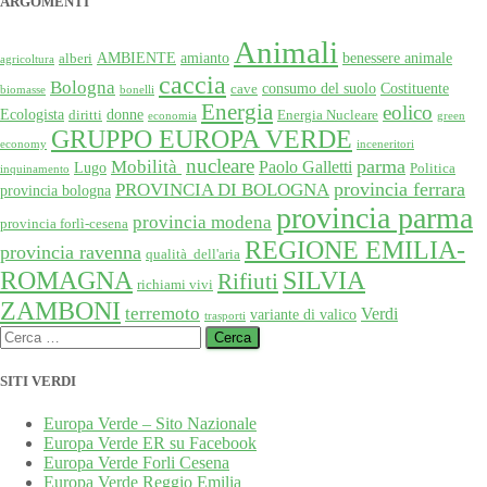
ARGOMENTI
Animali
AMBIENTE
amianto
benessere animale
alberi
agricoltura
caccia
Bologna
consumo del suolo
Costituente
cave
biomasse
bonelli
Energia
eolico
Ecologista
donne
diritti
Energia Nucleare
economia
green
GRUPPO EUROPA VERDE
economy
inceneritori
nucleare
Mobilità
parma
Paolo Galletti
Lugo
Politica
inquinamento
provincia ferrara
PROVINCIA DI BOLOGNA
provincia bologna
provincia parma
provincia modena
provincia forlì-cesena
REGIONE EMILIA-
provincia ravenna
qualità dell'aria
SILVIA
ROMAGNA
Rifiuti
richiami vivi
ZAMBONI
terremoto
Verdi
variante di valico
trasporti
Ricerca
per:
SITI VERDI
Europa Verde – Sito Nazionale
Europa Verde ER su Facebook
Europa Verde Forli Cesena
Europa Verde Reggio Emilia