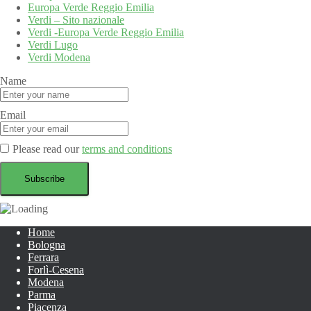
Europa Verde Reggio Emilia
Verdi – Sito nazionale
Verdi -Europa Verde Reggio Emilia
Verdi Lugo
Verdi Modena
Name
Email
Please read our
terms and conditions
Home
Bologna
Ferrara
Forlì-Cesena
Modena
Parma
Piacenza