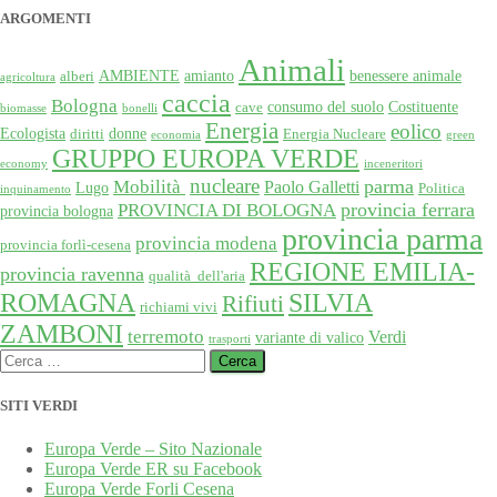
ARGOMENTI
Animali
AMBIENTE
amianto
benessere animale
alberi
agricoltura
caccia
Bologna
consumo del suolo
Costituente
cave
biomasse
bonelli
Energia
eolico
Ecologista
donne
diritti
Energia Nucleare
economia
green
GRUPPO EUROPA VERDE
economy
inceneritori
nucleare
Mobilità
parma
Paolo Galletti
Lugo
Politica
inquinamento
provincia ferrara
PROVINCIA DI BOLOGNA
provincia bologna
provincia parma
provincia modena
provincia forlì-cesena
REGIONE EMILIA-
provincia ravenna
qualità dell'aria
SILVIA
ROMAGNA
Rifiuti
richiami vivi
ZAMBONI
terremoto
Verdi
variante di valico
trasporti
Ricerca
per:
SITI VERDI
Europa Verde – Sito Nazionale
Europa Verde ER su Facebook
Europa Verde Forli Cesena