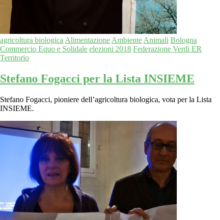
agricoltura biologica
Alimentazione
Ambiente
Animali
Bologna
Commercio Equo e Solidale
elezioni 2018
Federazione Verdi ER
Territorio
Stefano Fogacci per la Lista INSIEME
Stefano Fogacci, pioniere dell’agricoltura biologica, vota per la Lista
INSIEME.