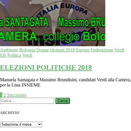
Ambiente
Bologna
Donne
elezioni 2018
Europa
Federazione Verdi
ER
Politica
Verdi
ELEZIONI POLITICHE 2018
Manuela Santagata e Massimo Brundisini, candidati Verdi alla Camera,
per la Lista INSIEME
Paginazione
1
2
Successivi
Ricerca
degli
per:
articoli
ARCHIVIO
ARCHIVIO