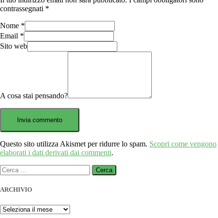
contrassegnati
*
Nome
*
Email
*
Sito web
A cosa stai pensando?
Questo sito utilizza Akismet per ridurre lo spam.
Scopri come vengono
elaborati i dati derivati dai commenti
.
Ricerca
per:
ARCHIVIO
ARCHIVIO