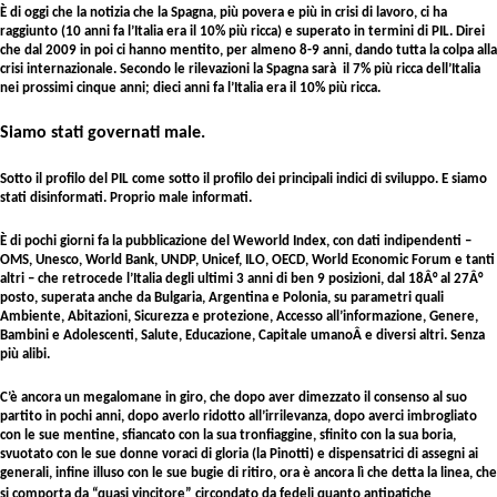
È di oggi che la notizia che la Spagna, più povera e più in crisi di lavoro, ci ha
raggiunto (10 anni fa l’Italia era il 10% più ricca) e superato in termini di PIL. Direi
che dal 2009 in poi ci hanno mentito, per almeno 8-9 anni, dando tutta la colpa alla
crisi internazionale. Secondo le rilevazioni la Spagna sarà il 7% più ricca dell’Italia
nei prossimi cinque anni; dieci anni fa l’Italia era il 10% più ricca.
Siamo stati governati male.
Sotto il profilo del PIL come sotto il profilo dei principali indici di sviluppo. E siamo
stati disinformati. Proprio male informati.
È di pochi giorni fa la pubblicazione del Weworld Index, con dati indipendenti –
OMS, Unesco, World Bank, UNDP, Unicef, ILO, OECD, World Economic Forum e tanti
altri – che retrocede l’Italia degli ultimi 3 anni di ben 9 posizioni, dal 18Â° al 27Â°
posto, superata anche da Bulgaria, Argentina e Polonia, su parametri quali
Ambiente, Abitazioni, Sicurezza e protezione, Accesso all’informazione, Genere,
Bambini e Adolescenti, Salute, Educazione, Capitale umanoÂ e diversi altri. Senza
più alibi.
C’è ancora un megalomane in giro, che dopo aver dimezzato il consenso al suo
partito in pochi anni, dopo averlo ridotto all’irrilevanza, dopo averci imbrogliato
con le sue mentine, sfiancato con la sua tronfiaggine, sfinito con la sua boria,
svuotato con le sue donne voraci di gloria (la Pinotti) e dispensatrici di assegni ai
generali, infine illuso con le sue bugie di ritiro, ora è ancora lì che detta la linea, che
si comporta da “quasi vincitore” circondato da fedeli quanto antipatiche