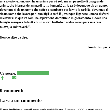
una soluzione…uno non ha un’anima per sé solo ma un pezzetto di una grande
anima, che è la grande anima di tutta l’umanità …. io sarò dovunque sia un uomo,
dovunque ci sia un uomo che soffre e combatte per la vita io sarò là , dovunque ci
sia un uomo che lavora per i suoi figli io sarò là , ovunque il genere umano si sforzi
di elevarsi, in questa comune aspirazione di continuo miglioramento. E dove una
famiglia mangerà la frutta di un nuovo frutteto o andrà a occupare una casa
nuova, là mi troverà “.
Non c’è altro da dire.
Guido Tampieri
Categorie:
elezioni 2018
Politica
0 commenti
Lascia un commento
Il tuo indirizzo email non sarà pubblicato.
I campi obbligatori sono