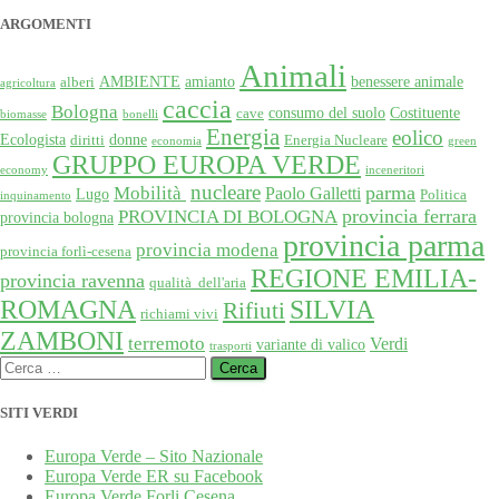
ARGOMENTI
Animali
AMBIENTE
amianto
benessere animale
alberi
agricoltura
caccia
Bologna
consumo del suolo
Costituente
cave
biomasse
bonelli
Energia
eolico
Ecologista
donne
diritti
Energia Nucleare
economia
green
GRUPPO EUROPA VERDE
economy
inceneritori
nucleare
Mobilità
parma
Paolo Galletti
Lugo
Politica
inquinamento
provincia ferrara
PROVINCIA DI BOLOGNA
provincia bologna
provincia parma
provincia modena
provincia forlì-cesena
REGIONE EMILIA-
provincia ravenna
qualità dell'aria
SILVIA
ROMAGNA
Rifiuti
richiami vivi
ZAMBONI
terremoto
Verdi
variante di valico
trasporti
Ricerca
per:
SITI VERDI
Europa Verde – Sito Nazionale
Europa Verde ER su Facebook
Europa Verde Forli Cesena