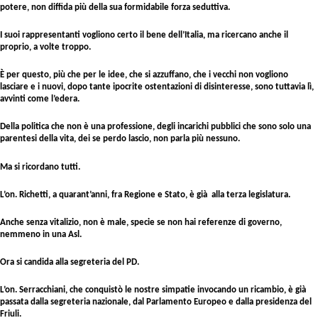
potere, non diffida più della sua formidabile forza seduttiva.
I suoi rappresentanti vogliono certo il bene dell’Italia, ma ricercano anche il
proprio, a volte troppo.
È per questo, più che per le idee, che si azzuffano, che i vecchi non vogliono
lasciare e i nuovi, dopo tante ipocrite ostentazioni di disinteresse, sono tuttavia lì,
avvinti come l’edera.
Della politica che non è una professione, degli incarichi pubblici che sono solo una
parentesi della vita, dei se perdo lascio, non parla più nessuno.
Ma si ricordano tutti.
L’on. Richetti, a quarant’anni, fra Regione e Stato, è già alla terza legislatura.
Anche senza vitalizio, non è male, specie se non hai referenze di governo,
nemmeno in una Asl.
Ora si candida alla segreteria del PD.
L’on. Serracchiani, che conquistò le nostre simpatie invocando un ricambio, è già
passata dalla segreteria nazionale, dal Parlamento Europeo e dalla presidenza del
Friuli.