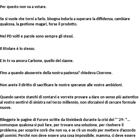
Per questo non va a votare.
Se si vuole che torni a farlo, bisogna indurla a superare la diffidenza, cambiare
qualcosa, la gestione magari, forse il prodotto.
Nel PD volti e parole sono sempre gli stessi.
Il titolare è lo stesso.
E in tv va ancora Carbone, quello del ciaone.
Fino a quando abuserete della nostra pazienza? chiedeva Cicerone.
Non avete il diritto di sacrificare le nostre speranze alle vostre ambizioni.
Quando sarete stanchi di contarvi e vorrete provare a dare un senso più autentico
al vostro sentirvi di sinistra nel terzo millennio, non sforzatevi di cercare formule
nuove.
Rileggete le pagine di Furore scritte da Steinbeck durante la crisi del “˜29: “…
comunque qualcosa si può fare, per trovare una soluzione, per risolvere il
problema, per scoprire cos’è che non va, e se c’è un modo per mettere d’accordo
gli uomini. Perché non deve essere una cosa impossibile, mamma, ci deve essere