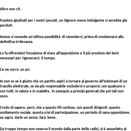
Altro non c’è .
Fossimo giudicati per i nostri peccati, un Signore meno indulgente ci avrebbe già
perduti.
Invece ci concede un’ultima possibilità di ravvederci, prima di condannarci alla
definitiva irrilevanza.
Lo fa offrendoci l’occasione di stare all’opposizione e il più prezioso dei beni
necessari per rigenerarci: il tempo.
Ce ne vorrà un po’.
Io non so se è giusto che un partito aspiri a tornare al governo all’indomani di un
tracollo elettorale, se sia più responsabile escludersi o proporsi, con qualcuno o
con tutti, in salute e in malattia , in ossequio a principi generali che poi tali non
sono.
Credo di sapere, però, che a questo PD confuso, con questi dirigenti, questo
scollamento sociale, questa crisi di partecipazione, un periodo di sana opposizione,
se saprà darle un senso, farà bene.
Da troppo tempo non osserva il mondo dalla parte delle radici, si è assuefatto al