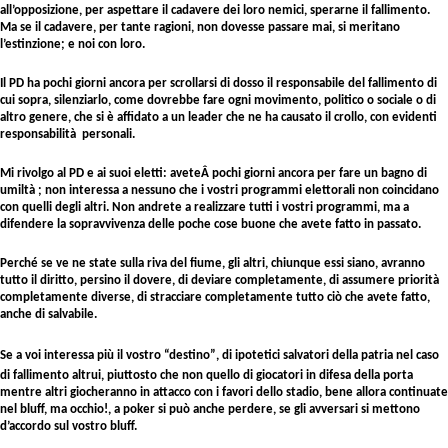
all’opposizione, per aspettare il cadavere dei loro nemici, sperarne il fallimento.
Ma se il cadavere, per tante ragioni, non dovesse passare mai, si meritano
l’estinzione; e noi con loro.
Il PD ha pochi giorni ancora per scrollarsi di dosso il responsabile del fallimento di
cui sopra, silenziarlo, come dovrebbe fare ogni movimento, politico o sociale o di
altro genere, che si è affidato a un leader che ne ha causato il crollo, con evidenti
responsabilità personali.
Mi rivolgo al PD e ai suoi eletti: aveteÂ pochi giorni ancora per fare un bagno di
umiltà ; non interessa a nessuno che i vostri programmi elettorali non coincidano
con quelli degli altri. Non andrete a realizzare tutti i vostri programmi, ma a
difendere la sopravvivenza delle poche cose buone che avete fatto in passato.
Perché se ve ne state sulla riva del fiume, gli altri, chiunque essi siano, avranno
tutto il diritto, persino il dovere, di deviare completamente, di assumere priorità
completamente diverse, di stracciare completamente tutto ciò che avete fatto,
anche di salvabile.
Se a voi interessa più il vostro “destino”, di ipotetici salvatori della patria nel caso
di fallimento altrui, piuttosto che non quello di giocatori in difesa della porta
mentre altri giocheranno in attacco con i favori dello stadio, bene allora continuate
nel bluff, ma occhio!, a poker si può anche perdere, se gli avversari si mettono
d’accordo sul vostro bluff.