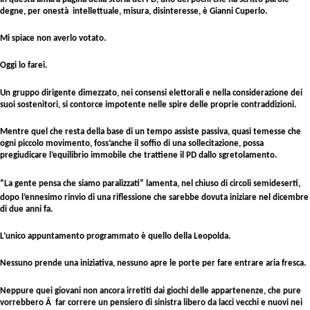
degne, per onestà intellettuale, misura, disinteresse, è Gianni Cuperlo.
Mi spiace non averlo votato.
Oggi lo farei.
Un gruppo dirigente dimezzato, nei consensi elettorali e nella considerazione dei
suoi sostenitori, si contorce impotente nelle spire delle proprie contraddizioni.
Mentre quel che resta della base di un tempo assiste passiva, quasi temesse che
ogni piccolo movimento, foss’anche il soffio di una sollecitazione, possa
pregiudicare l’equilibrio immobile che trattiene il PD dallo sgretolamento.
“La gente pensa che siamo paralizzati” lamenta, nel chiuso di circoli semideserti,
dopo l’ennesimo rinvio di una riflessione che sarebbe dovuta iniziare nel dicembre
di due anni fa.
L’unico appuntamento programmato è quello della Leopolda.
Nessuno prende una iniziativa, nessuno apre le porte per fare entrare aria fresca.
Neppure quei giovani non ancora irretiti dai giochi delle appartenenze, che pure
vorrebbero Â far correre un pensiero di sinistra libero da lacci vecchi e nuovi nei