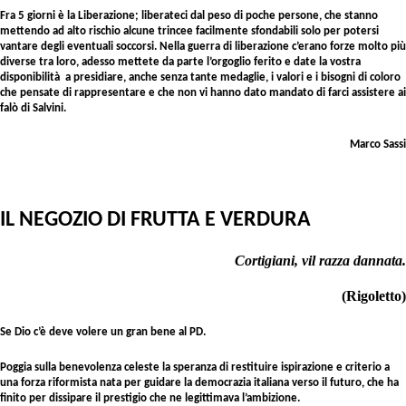
Fra 5 giorni è la Liberazione; liberateci dal peso di poche persone, che stanno
mettendo ad alto rischio alcune trincee facilmente sfondabili solo per potersi
vantare degli eventuali soccorsi. Nella guerra di liberazione c’erano forze molto più
diverse tra loro, adesso mettete da parte l’orgoglio ferito e date la vostra
disponibilità a presidiare, anche senza tante medaglie, i valori e i bisogni di coloro
che pensate di rappresentare e che non vi hanno dato mandato di farci assistere ai
falò di Salvini.
Marco Sassi
IL NEGOZIO DI FRUTTA E VERDURA
Cortigiani, vil razza dannata.
(Rigoletto)
Se Dio c’è deve volere un gran bene al PD.
Poggia sulla benevolenza celeste la speranza di restituire ispirazione e criterio a
una forza riformista nata per guidare la democrazia italiana verso il futuro, che ha
finito per dissipare il prestigio che ne legittimava l’ambizione.