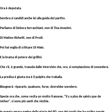
Ora è deputata.
Sembra si candidi anche lei alla guida del partito.
Parliamo di Debora Serracchiani, non di Tina Anselmi.
Di Matteo Richetti, non di Prodi.
Poi hai voglia di criticare Di Maio.
E la brama di potere dei grillini.
Che c’è, è grande, trasuda dalle interviste che, ora, si compiacciono di concedere.
La predica é giusta ma è il pulpito che traballa.
Bisognerà ripararlo, qualcuno, forse, dovrebbe scendere.
Specie ora che, come recita un motto francese, “il y a plus de saints que de
niches”, ci sono più santi che nicchie.
In questa amara pagina della storia del PD, uno dei pochi che ha scritto parole