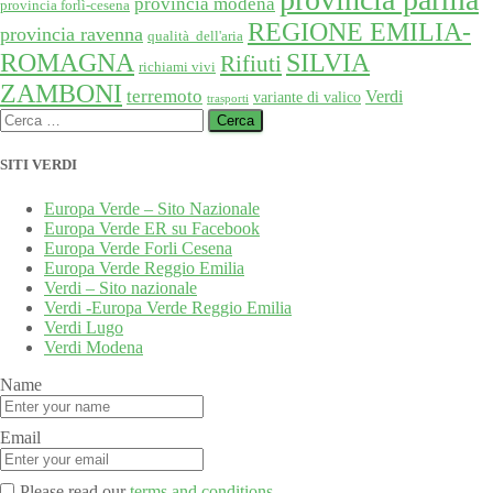
provincia modena
provincia forlì-cesena
REGIONE EMILIA-
provincia ravenna
qualità dell'aria
SILVIA
ROMAGNA
Rifiuti
richiami vivi
ZAMBONI
terremoto
Verdi
variante di valico
trasporti
Ricerca
per:
SITI VERDI
Europa Verde – Sito Nazionale
Europa Verde ER su Facebook
Europa Verde Forli Cesena
Europa Verde Reggio Emilia
Verdi – Sito nazionale
Verdi -Europa Verde Reggio Emilia
Verdi Lugo
Verdi Modena
Name
Email
Please read our
terms and conditions