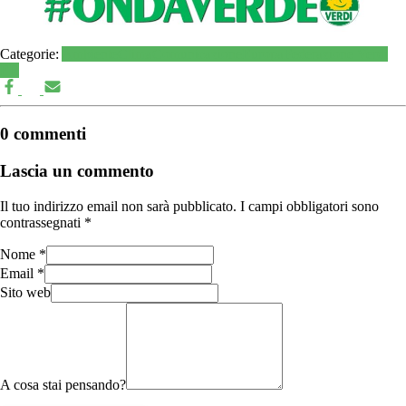
Categorie:
Ambiente
Clima
Comunicazione
Europa
Federazione Verdi
ER
0 commenti
Lascia un commento
Il tuo indirizzo email non sarà pubblicato.
I campi obbligatori sono
contrassegnati
*
Nome
*
Email
*
Sito web
A cosa stai pensando?