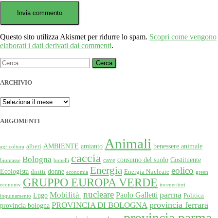
Questo sito utilizza Akismet per ridurre lo spam.
Scopri come vengono
elaborati i dati derivati dai commenti
.
Ricerca
per:
ARCHIVIO
ARCHIVIO
ARGOMENTI
Animali
AMBIENTE
amianto
benessere animale
alberi
agricoltura
caccia
Bologna
consumo del suolo
Costituente
cave
biomasse
bonelli
Energia
eolico
Ecologista
donne
diritti
Energia Nucleare
economia
green
GRUPPO EUROPA VERDE
economy
inceneritori
nucleare
Mobilità
parma
Paolo Galletti
Lugo
Politica
inquinamento
provincia ferrara
PROVINCIA DI BOLOGNA
provincia bologna
provincia parma