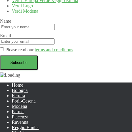
Verdi -Europa Verde Reggio Emilia
Verdi Lugo
Verdi Modena
Name
Email
Please read our
terms and conditions
Home
Bologna
Ferrara
Forlì-Cesena
Modena
Parma
Piacenza
Ravenna
Reggio Emilia