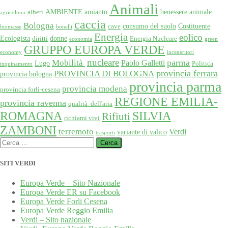
Animali
AMBIENTE
amianto
benessere animale
alberi
agricoltura
caccia
Bologna
consumo del suolo
Costituente
cave
biomasse
bonelli
Energia
eolico
Ecologista
donne
diritti
Energia Nucleare
economia
green
GRUPPO EUROPA VERDE
economy
inceneritori
nucleare
Mobilità
parma
Paolo Galletti
Lugo
Politica
inquinamento
provincia ferrara
PROVINCIA DI BOLOGNA
provincia bologna
provincia parma
provincia modena
provincia forlì-cesena
REGIONE EMILIA-
provincia ravenna
qualità dell'aria
SILVIA
ROMAGNA
Rifiuti
richiami vivi
ZAMBONI
terremoto
Verdi
variante di valico
trasporti
Ricerca
per:
SITI VERDI
Europa Verde – Sito Nazionale
Europa Verde ER su Facebook
Europa Verde Forli Cesena
Europa Verde Reggio Emilia
Verdi – Sito nazionale