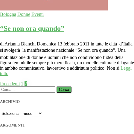
Bologna
Donne
Eventi
“Se non ora quando”
di Arianna Bianchi Domenica 13 febbraio 2011 in tutte le città d’Italia
si svolgerà la manifestazione nazionale “Se non ora quando”. Una
mobilitazione di donne e uomini che non condividono l’idea della
figura femminile sempre più mercificata, un modello culturale dilagante
in ambito comunicativo, lavorativo e addirittura politico. Non si
Leggi
tutto
Paginazione
Precedenti
1
2
Ricerca
degli
per:
articoli
ARCHIVIO
ARCHIVIO
ARGOMENTI