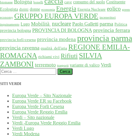
caccia
Bologna
consumo del suolo
Costituente
cave
biomasse
bonelli
Energia
eolico
Ecologista
donne
diritti
Energia Nucleare
economia
green
GRUPPO EUROPA VERDE
economy
inceneritori
nucleare
Mobilità
parma
Paolo Galletti
Lugo
Politica
inquinamento
provincia ferrara
PROVINCIA DI BOLOGNA
provincia bologna
provincia parma
provincia modena
provincia forlì-cesena
REGIONE EMILIA-
provincia ravenna
qualità dell'aria
SILVIA
ROMAGNA
Rifiuti
richiami vivi
ZAMBONI
terremoto
Verdi
variante di valico
trasporti
Ricerca
per:
SITI VERDI
Europa Verde – Sito Nazionale
Europa Verde ER su Facebook
Europa Verde Forli Cesena
Europa Verde Reggio Emilia
Verdi – Sito nazionale
Verdi -Europa Verde Reggio Emilia
Verdi Lugo
Verdi Modena