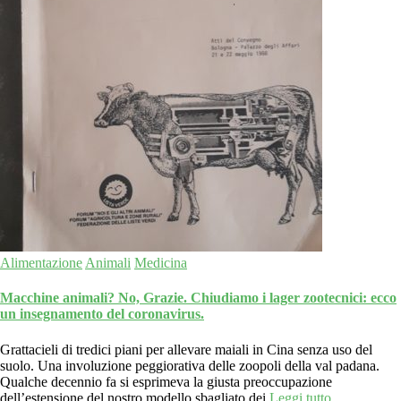
Alimentazione
Animali
Medicina
Macchine animali? No, Grazie. Chiudiamo i lager zootecnici: ecco
un insegnamento del coronavirus.
Grattacieli di tredici piani per allevare maiali in Cina senza uso del
suolo. Una involuzione peggiorativa delle zoopoli della val padana.
Qualche decennio fa si esprimeva la giusta preoccupazione
dell’estensione del nostro modello sbagliato dei
Leggi tutto