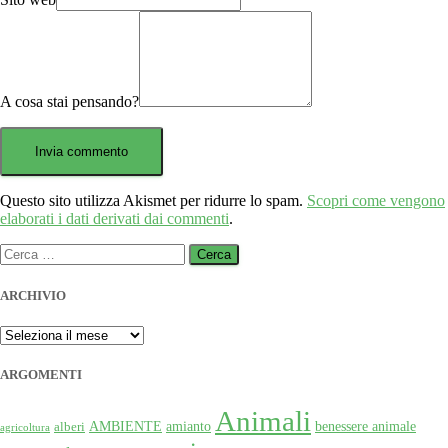
A cosa stai pensando?
Questo sito utilizza Akismet per ridurre lo spam.
Scopri come vengono
elaborati i dati derivati dai commenti
.
Ricerca
per:
ARCHIVIO
ARCHIVIO
ARGOMENTI
Animali
AMBIENTE
amianto
benessere animale
alberi
agricoltura