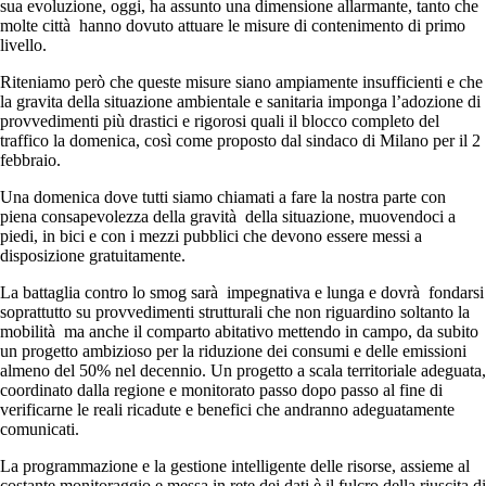
sua evoluzione, oggi, ha assunto una dimensione allarmante, tanto che
molte città hanno dovuto attuare le misure di contenimento di primo
livello.
Riteniamo però che queste misure siano ampiamente insufficienti e che
la gravita della situazione ambientale e sanitaria imponga l’adozione di
provvedimenti più drastici e rigorosi quali il blocco completo del
traffico la domenica, così come proposto dal sindaco di Milano per il 2
febbraio.
Una domenica dove tutti siamo chiamati a fare la nostra parte con
piena consapevolezza della gravità della situazione, muovendoci a
piedi, in bici e con i mezzi pubblici che devono essere messi a
disposizione gratuitamente.
La battaglia contro lo smog sarà impegnativa e lunga e dovrà fondarsi
soprattutto su provvedimenti strutturali che non riguardino soltanto la
mobilità ma anche il comparto abitativo mettendo in campo, da subito
un progetto ambizioso per la riduzione dei consumi e delle emissioni
almeno del 50% nel decennio. Un progetto a scala territoriale adeguata,
coordinato dalla regione e monitorato passo dopo passo al fine di
verificarne le reali ricadute e benefici che andranno adeguatamente
comunicati.
La programmazione e la gestione intelligente delle risorse, assieme al
costante monitoraggio e messa in rete dei dati è il fulcro della riuscita di