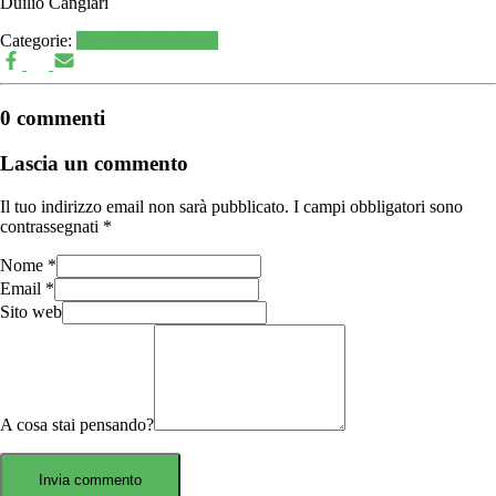
Duilio Cangiari
Categorie:
Reggio Emilia
Smog
0 commenti
Lascia un commento
Il tuo indirizzo email non sarà pubblicato.
I campi obbligatori sono
contrassegnati
*
Nome
*
Email
*
Sito web
A cosa stai pensando?