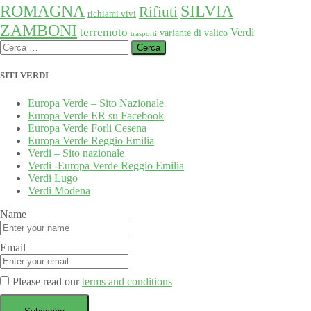
SILVIA
ROMAGNA
Rifiuti
richiami vivi
ZAMBONI
terremoto
Verdi
variante di valico
trasporti
Ricerca
per:
SITI VERDI
Europa Verde – Sito Nazionale
Europa Verde ER su Facebook
Europa Verde Forli Cesena
Europa Verde Reggio Emilia
Verdi – Sito nazionale
Verdi -Europa Verde Reggio Emilia
Verdi Lugo
Verdi Modena
Name
Email
Please read our
terms and conditions