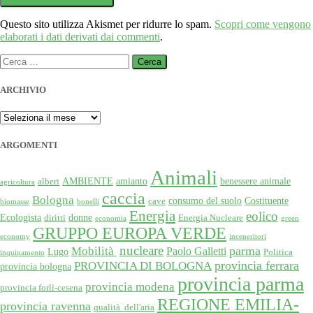
Questo sito utilizza Akismet per ridurre lo spam.
Scopri come vengono
elaborati i dati derivati dai commenti
.
Ricerca
per:
ARCHIVIO
ARCHIVIO
ARGOMENTI
Animali
AMBIENTE
amianto
benessere animale
alberi
agricoltura
caccia
Bologna
consumo del suolo
Costituente
cave
biomasse
bonelli
Energia
eolico
Ecologista
donne
diritti
Energia Nucleare
economia
green
GRUPPO EUROPA VERDE
economy
inceneritori
nucleare
Mobilità
parma
Paolo Galletti
Lugo
Politica
inquinamento
provincia ferrara
PROVINCIA DI BOLOGNA
provincia bologna
provincia parma
provincia modena
provincia forlì-cesena
REGIONE EMILIA-
provincia ravenna
qualità dell'aria