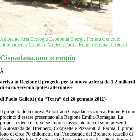
Ambiente
Aria
Ecologia
Economia
Energia
Ferrara
Generale
Inquinamento
Mobilità
Modena
Parma
Reggio Emilia
Territorio
Cispadana,uno scempio
Â
arriva in Regione il progetto per la nuova arteria da 1,2 miliardi
di euro:Servono ipotesi alternative
di Paolo Galletti ( da “Terra” del 26 gennaio 2011)
Il progetto della nuova Autostrada Cispadana vicina al Fiume Po è in
procinto d’essere presentato alla Regione Emilia-Romagna. La
proposta viene da diverse imprese associate tra cui sono presenti
l’Autostrada del Brennero, Coopsette e Pizzarotti di Parma. Il primo
lotto di circa 70 chilometri, tra l’Autostrada del Brennero (casello di
Reggiolo-Rolo) e l’Autostrada Padova-Bologna (casello di Ferrara-