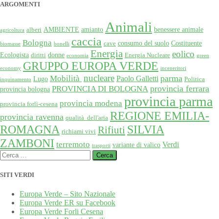
ARGOMENTI
Animali
AMBIENTE
amianto
benessere animale
alberi
agricoltura
caccia
Bologna
consumo del suolo
Costituente
cave
biomasse
bonelli
Energia
eolico
Ecologista
donne
diritti
Energia Nucleare
economia
green
GRUPPO EUROPA VERDE
economy
inceneritori
nucleare
Mobilità
parma
Paolo Galletti
Lugo
Politica
inquinamento
provincia ferrara
PROVINCIA DI BOLOGNA
provincia bologna
provincia parma
provincia modena
provincia forlì-cesena
REGIONE EMILIA-
provincia ravenna
qualità dell'aria
SILVIA
ROMAGNA
Rifiuti
richiami vivi
ZAMBONI
terremoto
Verdi
variante di valico
trasporti
Ricerca
per:
SITI VERDI
Europa Verde – Sito Nazionale
Europa Verde ER su Facebook
Europa Verde Forli Cesena