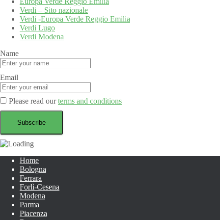
Europa Verde Reggio Emilia
Verdi – Sito nazionale
Verdi -Europa Verde Reggio Emilia
Verdi Lugo
Verdi Modena
Name
Email
Please read our
terms and conditions
Home
Bologna
Ferrara
Forlì-Cesena
Modena
Parma
Piacenza