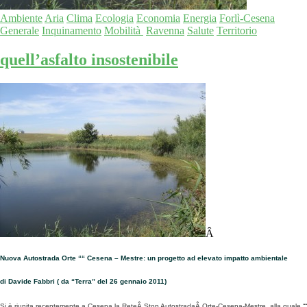
Ambiente
Aria
Clima
Ecologia
Economia
Energia
Forlì-Cesena
Generale
Inquinamento
Mobilità
Ravenna
Salute
Territorio
quell’asfalto insostenibile
Â
Nuova Autostrada Orte ““ Cesena – Mestre: un progetto ad elevato impatto ambientale
di Davide Fabbri ( da “Terra” del 26 gennaio 2011)
Si è riunita recentemente a Cesena la ReteÂ Stop AutostradaÂ Orte-Cesena-Mestre, alla quale ““