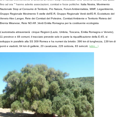
fino ad ora ““ hanno aderito associazioni, comitati e forze politiche:
Italia Nostra, Movimento
Nazionale Stop al Consumo di Territorio, Pro Natura, Forum Ambientalista, WWF, Legambiente,
Gruppo Regionale Movimento 5 stelle dell’E-R, Gruppo Regionale Verdi dell’E-R, Ecoistituto del
Veneto Alex Langer, Rete dei Comitati del Polesine, Comitati Ambiente e Territorio Riviera del
Brenta Miranese, Rete NO AR ,Verdi Emilia Romagna per la costituente ecologista
L’autostrada attraverserà cinque Regioni (Lazio, Umbria, Toscana, Emilia Romagna e Veneto),
11 province e 48 comuni; il tracciato prevede solo in parte la riqualificazione della E-45, si
sviluppa in parallelo alla SS 309 Romea e ha numeri da brivido: 396 km di lunghezza, 139 km di
ponti e viadotti, 64 km di gallerie, 20 cavalcavia, 226 sottovia, 83 svincoli.
(altro…)