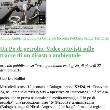
Acqua
Ambiente
Ecologia
Generale
Incontri Pubblici
Salute
Territorio
Un Po di petrolio. Video attivisti sulle
tracce di un disastro ambientale
articolo pubblicato su Terra, quotidiano ecologista, di giovedì 27
gennaio 2010
Gabriele Bollini
Mercoledì scorso 12 gennaio, a Bologna presso
XM24
, via Fioravanti
24, nell’ambito di
“MeryXM – aperitivo del mercoledì”
, c’è stata la
proiezione in prima nazionale del medio-metraggio “Un po di
petrolio”, una produzione:
insu^tv
(Napoli) e
teleimmagini?
(Bologna), regia di Nicola Angrisano (che ha già firmato la regia di