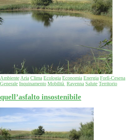
Ambiente
Aria
Clima
Ecologia
Economia
Energia
Forlì-Cesena
Generale
Inquinamento
Mobilità
Ravenna
Salute
Territorio
quell’asfalto insostenibile