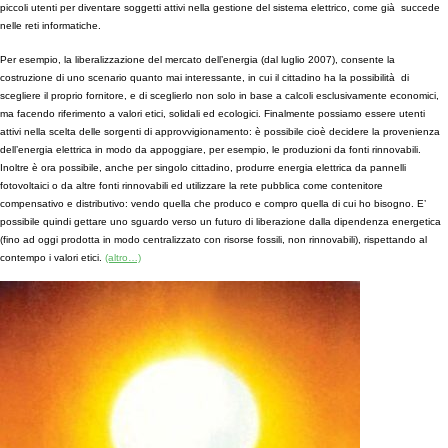
piccoli utenti per diventare soggetti attivi nella gestione del sistema elettrico, come già succede
nelle reti informatiche.
Per esempio, la liberalizzazione del mercato dell’energia (dal luglio 2007), consente la
costruzione di uno scenario quanto mai interessante, in cui il cittadino ha la possibilità di
scegliere il proprio fornitore, e di sceglierlo non solo in base a calcoli esclusivamente economici,
ma facendo riferimento a valori etici, solidali ed ecologici. Finalmente possiamo essere utenti
attivi nella scelta delle sorgenti di approvvigionamento: è possibile cioè decidere la provenienza
dell’energia elettrica in modo da appoggiare, per esempio, le produzioni da fonti rinnovabili.
Inoltre è ora possibile, anche per singolo cittadino, produrre energia elettrica da pannelli
fotovoltaici o da altre fonti rinnovabili ed utilizzare la rete pubblica come contenitore
compensativo e distributivo: vendo quella che produco e compro quella di cui ho bisogno. E’
possibile quindi gettare uno sguardo verso un futuro di liberazione dalla dipendenza energetica
(fino ad oggi prodotta in modo centralizzato con risorse fossili, non rinnovabili), rispettando al
contempo i valori etici.
(altro…)