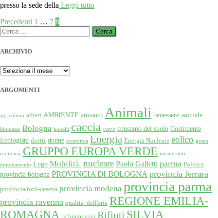
presso la sede della
Leggi tutto
Paginazione
Precedenti
1
…
7
8
Ricerca
degli
per:
articoli
ARCHIVIO
ARCHIVIO
ARGOMENTI
Animali
AMBIENTE
amianto
benessere animale
alberi
agricoltura
caccia
Bologna
consumo del suolo
Costituente
cave
biomasse
bonelli
Energia
eolico
Ecologista
donne
diritti
Energia Nucleare
economia
green
GRUPPO EUROPA VERDE
economy
inceneritori
nucleare
Mobilità
parma
Paolo Galletti
Lugo
Politica
inquinamento
provincia ferrara
PROVINCIA DI BOLOGNA
provincia bologna
provincia parma
provincia modena
provincia forlì-cesena
REGIONE EMILIA-
provincia ravenna
qualità dell'aria
SILVIA
ROMAGNA
Rifiuti
richiami vivi