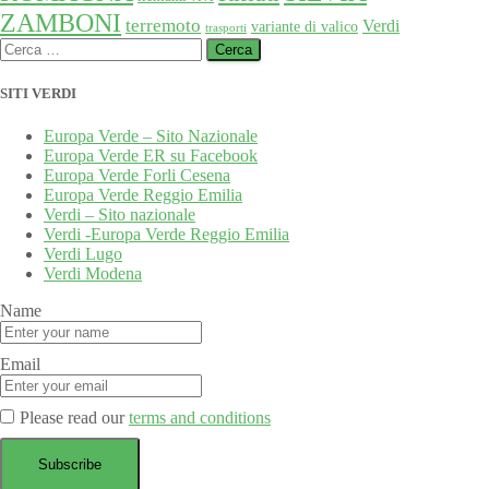
ZAMBONI
terremoto
Verdi
variante di valico
trasporti
Ricerca
per:
SITI VERDI
Europa Verde – Sito Nazionale
Europa Verde ER su Facebook
Europa Verde Forli Cesena
Europa Verde Reggio Emilia
Verdi – Sito nazionale
Verdi -Europa Verde Reggio Emilia
Verdi Lugo
Verdi Modena
Name
Email
Please read our
terms and conditions