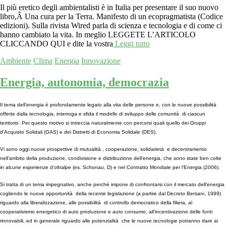
Il più eretico degli ambientalisti è in Italia per presentare il suo nuovo
libro,Â Una cura per la Terra. Manifesto di un ecopragmatista (Codice
edizioni). Sulla rivista Wired parla di scienza e tecnologia e di come ci
hanno cambiato la vita. In meglio LEGGETE L’ARTICOLO
CLICCANDO QUI e dite la vostra
Leggi tutto
Ambiente
Clima
Energia
Innovazione
Energia, autonomia, democrazia
Il tema dell’energia è profondamente legato alla vita delle persone e, con le nuove possibilità
offerte dalla tecnologia, interroga e sfida il modello di sviluppo delle comunità di ciascun
territorio. Per questo motivo si intreccia naturalmente con percorsi quali quello dei Gruppi
d’Acquisto Solidali (GAS) e dei Distretti di Economia Solidale (DES).
Vi sono oggi nuove prospettive di mutualità , cooperazione, solidarietà e decentramento
nell’ambito della produzione, condivisione e distribuzione dell’energia, che sono state ben colte
in alcune esperienze d’oltralpe (es. Schonau, D) e nel Contratto Mondiale per l’Energia (2006).
Si tratta di un tema impegnativo, anche perché impone di confrontarsi con il mercato dell’energia
cogliendo le nuove opportunità della recente legislazione (a partire dal Decreto Bersani, 1999)
riguardo alla liberalizzazione, alle possibilità di controllo democratico della filiera, al
cooperativismo energetico di auto produzione e auto consumo, all’incentivazione delle fonti
rinnovabili, ed in generale riguardo alle potenzialità che le nuove tecnologie potranno dare ai