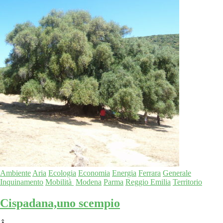
Ambiente
Aria
Ecologia
Economia
Energia
Ferrara
Generale
Inquinamento
Mobilità
Modena
Parma
Reggio Emilia
Territorio
Cispadana,uno scempio