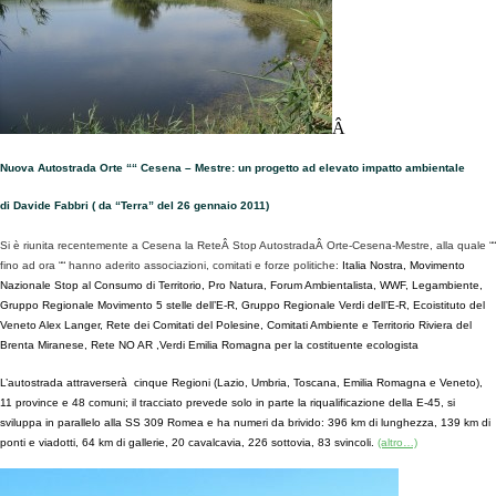
Â
Nuova Autostrada Orte ““ Cesena – Mestre: un progetto ad elevato impatto ambientale
di Davide Fabbri ( da “Terra” del 26 gennaio 2011)
Si è riunita recentemente a Cesena la ReteÂ Stop AutostradaÂ Orte-Cesena-Mestre, alla quale ““
fino ad ora ““ hanno aderito associazioni, comitati e forze politiche:
Italia Nostra, Movimento
Nazionale Stop al Consumo di Territorio, Pro Natura, Forum Ambientalista, WWF, Legambiente,
Gruppo Regionale Movimento 5 stelle dell’E-R, Gruppo Regionale Verdi dell’E-R, Ecoistituto del
Veneto Alex Langer, Rete dei Comitati del Polesine, Comitati Ambiente e Territorio Riviera del
Brenta Miranese, Rete NO AR ,Verdi Emilia Romagna per la costituente ecologista
L’autostrada attraverserà cinque Regioni (Lazio, Umbria, Toscana, Emilia Romagna e Veneto),
11 province e 48 comuni; il tracciato prevede solo in parte la riqualificazione della E-45, si
sviluppa in parallelo alla SS 309 Romea e ha numeri da brivido: 396 km di lunghezza, 139 km di
ponti e viadotti, 64 km di gallerie, 20 cavalcavia, 226 sottovia, 83 svincoli.
(altro…)